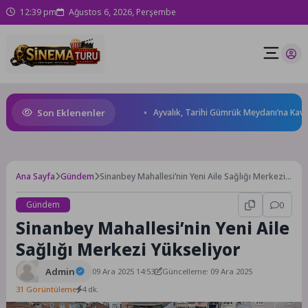
12:39 pm
Ağustos 6, 2026, Perşembe
Son Eklenenler
rları Kompleksi Açılıyor
Ayvalık, Tarihi Gümrük Meydanı’na Kavuştu
Ana Sayfa
Gündem
Sinanbey Mahallesi’nin Yeni Aile Sağlığı Merkezi
Yükseliyor
Gündem
0
Sinanbey Mahallesi’nin Yeni Aile
Sağlığı Merkezi Yükseliyor
Admin
09 Ara 2025 14:53
Güncelleme: 09 Ara 2025
31 Görüntüleme
4 dk.