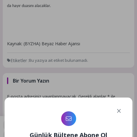
da hayır duasını alacaklar.
Kaynak: (BYZHA) Beyaz Haber Ajansı
Etiketler :
Bu yazıya ait etiket bulunamadı.
Bir Yorum Yazın
E-posta adresiniz yayınlanmayacak.
Gerekli alanlar
*
ile
işaretlenmişlerdir
Günlük Bültene Abone Ol