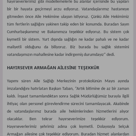
hayırseverlerimiz gibi modellemelerle bu alanlar içerisinde bu yapıları
bir bir hayata geçirmeyi arzu ediyoruz. Vatandaşlarımız hastaneye
gitmeden önce Aile Hekimine ulaşsın istiyoruz. Çünkü Aile Hekimimiz
tüm fertlerin sağlığını yakinen takip eden bir konumda. Buradan Sayın
Cumhurbaşkanımız ve Bakanımıza teşekkür ediyoruz. Bu sistem çok
kıymetli bir sistem. Yurt dışında sağlığın ne kadar pahalı ve ne kadar
maliyetli olduğunu da biliyoruz. Biz burada bu sağlık sistemini
vatandaşımızın mahallesine kadar indirgemiş durumdayız” dedi.
HAYIRSEVER ARMAĞAN AİLESİNE TEŞEKKÜR
Yapımı süren Aile Sağlığı Merkezinin protokolünün Mayıs ayında
imzalandığını hatırlatan Başkan Taban, “Artık bitimine de az bir zaman
kaldı. İnşaat tamamlandıktan sonra Sağlık Müdürlüğümüz burayla ilgili
ihtiyaç olan personel görevlendirme sürecini tamamlayacak. Akabinde
de vatandaşlarımız burada aile hekimlerinden hizmetlerini alıyor
olacaklar. Ben tekrar hayırseverimize teşekkür ediyorum.
Hayırseverlerimiz şehrimiz adına çok kıymetli. Dolayısıyla Selçuk
Armağan ailesine çok teşekkür ediyorum. Buradan hizmet alanlardan