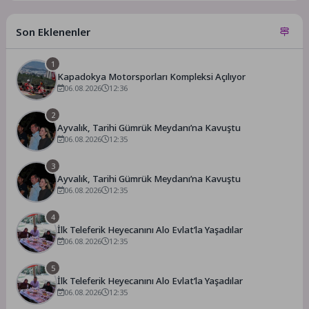
Son Eklenenler
1
Kapadokya Motorsporları Kompleksi Açılıyor
06.08.2026
12:36
2
Ayvalık, Tarihi Gümrük Meydanı’na Kavuştu
06.08.2026
12:35
3
Ayvalık, Tarihi Gümrük Meydanı’na Kavuştu
06.08.2026
12:35
4
İlk Teleferik Heyecanını Alo Evlat’la Yaşadılar
06.08.2026
12:35
5
İlk Teleferik Heyecanını Alo Evlat’la Yaşadılar
06.08.2026
12:35