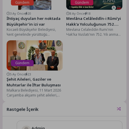
Gündem
Gündem
3 Ay Önce
20
8 Ay Önce
18
İhtiyaç duyulan her noktada
Mevlâna Celâleddîn-i Rûmi’yi
Büyükşehir’in izi var
Hakk’a Yolculuğunun 752.
Kocaeli Büyükşehir Belediyesi,
Mevlana Celaleddin Rumi'nin
Yılında Saygı ve Rahmetle
kent genelinde yürüttüğü
Hak'ka Vuslatı'nın 752. Yılı anma
Anıyoruz
hizmetler kapsamında toplumsal
töreni kapsamında Nevşehirlileri
yaşamın önemli merkezlerinden
unutulmaz bir gece
olan ibadethanelere destek...
bekliyor. Nevşehir Belediyesi...
Gündem
5 Ay Önce
23
Şehit Aileleri, Gaziler ve
Muhtarlar ile İftar Buluşması
Malkara Belediyesi, 11 Mart 2026
Çarşamba akşamı şehit aileleri,
kahraman gazilerimiz ve mahalle
muhtarlarını bir...
Rastgele İçerik
Admin