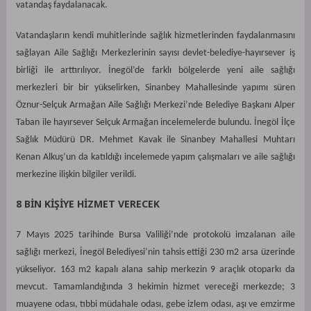
vatandaş faydalanacak.
Vatandaşların kendi muhitlerinde sağlık hizmetlerinden faydalanmasını
sağlayan Aile Sağlığı Merkezlerinin sayısı devlet-belediye-hayırsever iş
birliği ile arttırılıyor. İnegöl’de farklı bölgelerde yeni aile sağlığı
merkezleri bir bir yükselirken, Sinanbey Mahallesinde yapımı süren
Öznur-Selçuk Armağan Aile Sağlığı Merkezi’nde Belediye Başkanı Alper
Taban ile hayırsever Selçuk Armağan incelemelerde bulundu. İnegöl İlçe
Sağlık Müdürü DR. Mehmet Kavak ile Sinanbey Mahallesi Muhtarı
Kenan Alkuş’un da katıldığı incelemede yapım çalışmaları ve aile sağlığı
merkezine ilişkin bilgiler verildi.
8 BİN KİŞİYE HİZMET VERECEK
7 Mayıs 2025 tarihinde Bursa Valiliği’nde protokolü imzalanan aile
sağlığı merkezi, İnegöl Belediyesi’nin tahsis ettiği 230 m2 arsa üzerinde
yükseliyor. 163 m2 kapalı alana sahip merkezin 9 araçlık otoparkı da
mevcut. Tamamlandığında 3 hekimin hizmet vereceği merkezde; 3
muayene odası, tıbbi müdahale odası, gebe izlem odası, aşı ve emzirme