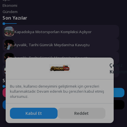
Ekonomi
Gündem
Son Yazılar
Kapadokya Motorsporları Kompleksi Açılıyor
Ayvalık, Tarihi Gümrük Meydanı’na Kavuştu
Ayvalık, Tarihi Gümrük Meydanı’na Kavuştu
Çerez
Kullanı
İlk Teleferik Heyecanını Alo Evlat’la Yaşadılar
Sosyal Medya
Bu site, kullanıcı deneyimini geliştirmek için çerezleri
kullanmaktadır. Devam ederek bu çerezleri kabul etmiş
Instagram
Facebook
Twitter
olursunuz.
LinkedIn
YouTube
TikTok
Kabul Et
Reddet