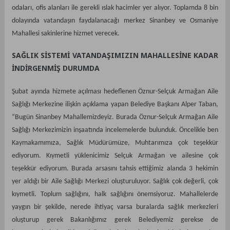
odaları, ofis alanları ile gerekli ıslak hacimler yer alıyor. Toplamda 8 bin
dolayında vatandaşın faydalanacağı merkez Sinanbey ve Osmaniye
Mahallesi sakinlerine hizmet verecek.
SAĞLIK SİSTEMİ VATANDAŞIMIZIN MAHALLESİNE KADAR
İNDİRGENMİŞ DURUMDA
Şubat ayında hizmete açılması hedeflenen Öznur-Selçuk Armağan Aile
Sağlığı Merkezine ilişkin açıklama yapan Belediye Başkanı Alper Taban,
“Bugün Sinanbey Mahallemizdeyiz. Burada Öznur-Selçuk Armağan Aile
Sağlığı Merkezimizin inşaatında incelemelerde bulunduk. Öncelikle ben
Kaymakamımıza, Sağlık Müdürümüze, Muhtarımıza çok teşekkür
ediyorum. Kıymetli yüklenicimiz Selçuk Armağan ve ailesine çok
teşekkür ediyorum. Burada arsasını tahsis ettiğimiz alanda 3 hekimin
yer aldığı bir Aile Sağlığı Merkezi oluşturuluyor. Sağlık çok değerli, çok
kıymetli. Toplum sağlığını, halk sağlığını önemsiyoruz. Mahallelerde
yaygın bir şekilde, nerede ihtiyaç varsa buralarda sağlık merkezleri
oluşturup gerek Bakanlığımız gerek Belediyemiz gerekse de