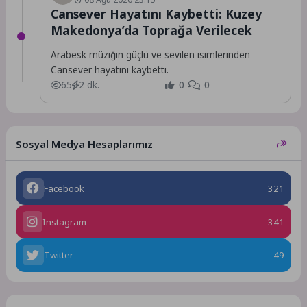
Cansever Hayatını Kaybetti: Kuzey
Makedonya’da Toprağa Verilecek
Arabesk müziğin güçlü ve sevilen isimlerinden
Cansever hayatını kaybetti.
65
2 dk.
0
0
Sosyal Medya Hesaplarımız
Facebook
321
Instagram
341
Twitter
49