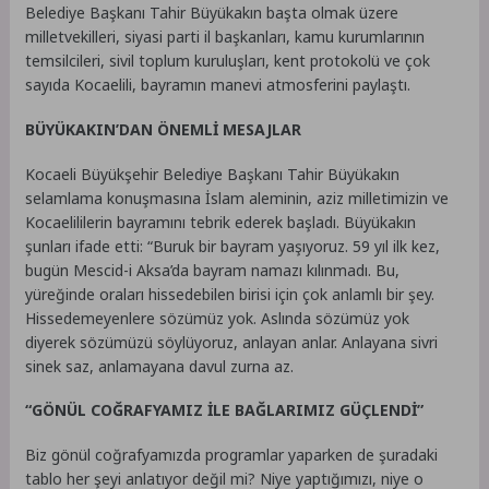
Belediye Başkanı Tahir Büyükakın başta olmak üzere
milletvekilleri, siyasi parti il başkanları, kamu kurumlarının
temsilcileri, sivil toplum kuruluşları, kent protokolü ve çok
sayıda Kocaelili, bayramın manevi atmosferini paylaştı.
BÜYÜKAKIN’DAN ÖNEMLİ MESAJLAR
Kocaeli Büyükşehir Belediye Başkanı Tahir Büyükakın
selamlama konuşmasına İslam aleminin, aziz milletimizin ve
Kocaelililerin bayramını tebrik ederek başladı. Büyükakın
şunları ifade etti: “Buruk bir bayram yaşıyoruz. 59 yıl ilk kez,
bugün Mescid-i Aksa’da bayram namazı kılınmadı. Bu,
yüreğinde oraları hissedebilen birisi için çok anlamlı bir şey.
Hissedemeyenlere sözümüz yok. Aslında sözümüz yok
diyerek sözümüzü söylüyoruz, anlayan anlar. Anlayana sivri
sinek saz, anlamayana davul zurna az.
“GÖNÜL COĞRAFYAMIZ İLE BAĞLARIMIZ GÜÇLENDİ”
Biz gönül coğrafyamızda programlar yaparken de şuradaki
tablo her şeyi anlatıyor değil mi? Niye yaptığımızı, niye o