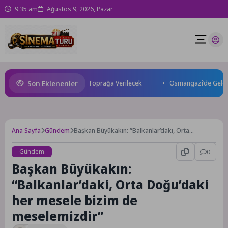
9:35 am
Ağustos 9, 2026, Pazar
Son Eklenenler
etti: Kuzey Makedonya’da Toprağa Verilecek
Osmangazi’de Geleceğin Yü
Ana Sayfa
Gündem
Başkan Büyükakın: “Balkanlar’daki, Orta
Doğu’daki her mesele bizim de meselemizdir”
Gündem
0
Başkan Büyükakın:
“Balkanlar’daki, Orta Doğu’daki
her mesele bizim de
meselemizdir”