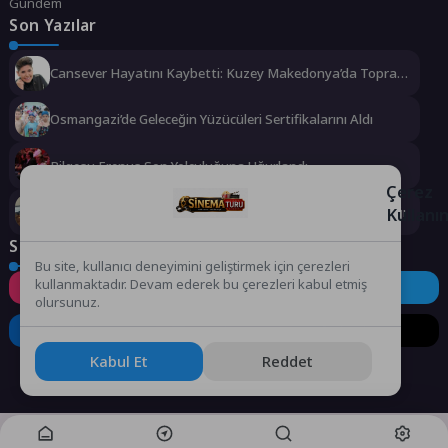
Gündem
Son Yazılar
Cansever Hayatını Kaybetti: Kuzey Makedonya’da Toprağa
Verilecek
Osmangazi’de Geleceğin Yüzücüleri Sertifikalarını Aldı
Bilgesu Erenus Son Yolculuğuna Uğurlandı
Çerez
Urla Belediyesi’nden ücretsiz üniversite tercih danışmanlığı
Kullanı
Sosyal Medya
Bu site, kullanıcı deneyimini geliştirmek için çerezleri
kullanmaktadır. Devam ederek bu çerezleri kabul etmiş
Instagram
Facebook
Twitter
olursunuz.
LinkedIn
YouTube
TikTok
Kabul Et
Reddet