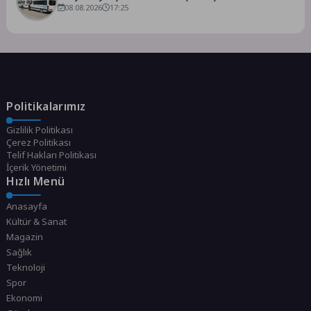
Sürdürüyor
08.08.2026
17:25
Politikalarımız
Gizlilik Politikası
Çerez Politikası
Telif Hakları Politikası
İçerik Yönetimi
Hızlı Menü
Anasayfa
Kültür & Sanat
Magazin
Sağlık
Teknoloji
Spor
Ekonomi