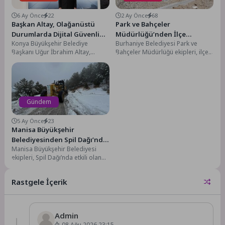
6 Ay Önce
22
2 Ay Önce
68
Başkan Altay, Olağanüstü
Park ve Bahçeler
Durumlarda Dijital Güvenliği
Müdürlüğü’nden İlçe
Konya Büyükşehir Belediye
Burhaniye Belediyesi Park ve
Sağlayacak KOSKİ Mobil Veri
Genelinde Yoğun Çalışma
Başkanı Uğur İbrahim Altay,
Bahçeler Müdürlüğü ekipleri, ilçe
Merkezini İnceledi
KOSKİ bünyesinde faaliyet
genelinde yürüttüğü bakım,
gösteren Ali Kuşçu Mobil Veri...
onarım, peyzaj ve çevre...
Gündem
5 Ay Önce
23
Manisa Büyükşehir
Belediyesinden Spil Dağı’nda
Manisa Büyükşehir Belediyesi
Kar Mesaisi
ekipleri, Spil Dağı’nda etkili olan
kar yağışıyla birlikte kapanan
güzergahlara anında müdahale...
Rastgele İçerik
Admin
08 Ağu 2026 23:15