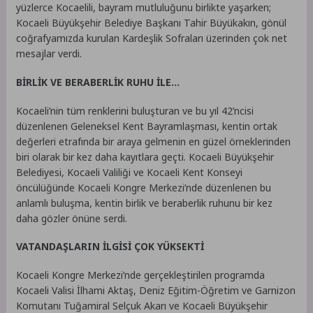
yüzlerce Kocaelili, bayram mutluluğunu birlikte yaşarken;
Kocaeli Büyükşehir Belediye Başkanı Tahir Büyükakın, gönül
coğrafyamızda kurulan Kardeşlik Sofraları üzerinden çok net
mesajlar verdi.
BİRLİK VE BERABERLİK RUHU İLE…
Kocaeli’nin tüm renklerini buluşturan ve bu yıl 42’ncisi
düzenlenen Geleneksel Kent Bayramlaşması, kentin ortak
değerleri etrafında bir araya gelmenin en güzel örneklerinden
biri olarak bir kez daha kayıtlara geçti. Kocaeli Büyükşehir
Belediyesi, Kocaeli Valiliği ve Kocaeli Kent Konseyi
öncülüğünde Kocaeli Kongre Merkezi’nde düzenlenen bu
anlamlı buluşma, kentin birlik ve beraberlik ruhunu bir kez
daha gözler önüne serdi.
VATANDAŞLARIN İLGİSİ ÇOK YÜKSEKTİ
Kocaeli Kongre Merkezi’nde gerçekleştirilen programda
Kocaeli Valisi İlhami Aktaş, Deniz Eğitim-Öğretim ve Garnizon
Komutanı Tuğamiral Selçuk Akarı ve Kocaeli Büyükşehir