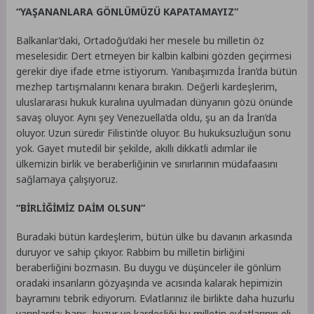
“YAŞANANLARA GÖNLÜMÜZÜ KAPATAMAYIZ”
Balkanlar’daki, Ortadoğu’daki her mesele bu milletin öz
meselesidir. Dert etmeyen bir kalbin kalbini gözden geçirmesi
gerekir diye ifade etme istiyorum. Yanıbaşımızda İran’da bütün
mezhep tartışmalarını kenara bırakın. Değerli kardeşlerim,
uluslararası hukuk kuralına uyulmadan dünyanın gözü önünde
savaş oluyor. Aynı şey Venezuella’da oldu, şu an da İran’da
oluyor. Uzun süredir Filistin’de oluyor. Bu hukuksuzluğun sonu
yok. Gayet mutedil bir şekilde, akıllı dikkatli adımlar ile
ülkemizin birlik ve beraberliğinin ve sınırlarının müdafaasını
sağlamaya çalışıyoruz.
“BİRLİĞİMİZ DAİM OLSUN”
Buradaki bütün kardeşlerim, bütün ülke bu davanın arkasında
duruyor ve sahip çıkıyor. Rabbim bu milletin birliğini
beraberliğini bozmasın. Bu duygu ve düşünceler ile gönlüm
oradaki insanların gözyaşında ve acısında kalarak hepimizin
bayramını tebrik ediyorum. Evlatlarınız ile birlikte daha huzurlu
yarınlarda; barış, huzur ve kardeşliği bu milletin evlatlarının eli