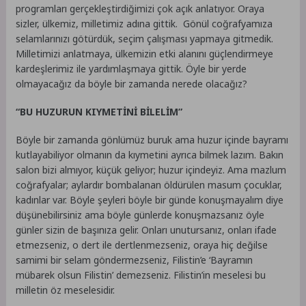
programları gerçekleştirdiğimizi çok açık anlatıyor. Oraya
sizler, ülkemiz, milletimiz adına gittik. Gönül coğrafyamıza
selamlarınızı götürdük, seçim çalışması yapmaya gitmedik.
Milletimizi anlatmaya, ülkemizin etki alanını güçlendirmeye
kardeşlerimiz ile yardımlaşmaya gittik. Öyle bir yerde
olmayacağız da böyle bir zamanda nerede olacağız?
“BU HUZURUN KIYMETİNİ BİLELİM”
Böyle bir zamanda gönlümüz buruk ama huzur içinde bayramı
kutlayabiliyor olmanın da kıymetini ayrıca bilmek lazım. Bakın
salon bizi almıyor, küçük geliyor; huzur içindeyiz. Ama mazlum
coğrafyalar; aylardır bombalanan öldürülen masum çocuklar,
kadınlar var. Böyle şeyleri böyle bir günde konuşmayalım diye
düşünebilirsiniz ama böyle günlerde konuşmazsanız öyle
günler sizin de başınıza gelir. Onları unutursanız, onları ifade
etmezseniz, o dert ile dertlenmezseniz, oraya hiç değilse
samimi bir selam göndermezseniz, Filistin’e ‘Bayramın
mübarek olsun Filistin’ demezseniz. Filistin’in meselesi bu
milletin öz meselesidir.