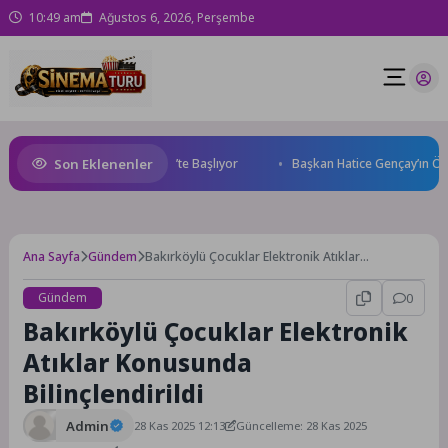
10:49 am
Ağustos 6, 2026, Perşembe
Son Eklenenler
 World Cup Heyecanı Paris’te Başlıyor
Başkan Hatice Gençay’ın Öneri
Ana Sayfa
Gündem
Bakırköylü Çocuklar Elektronik Atıklar
Konusunda Bilinçlendirildi
Gündem
0
Bakırköylü Çocuklar Elektronik
Atıklar Konusunda
Bilinçlendirildi
Admin
28 Kas 2025 12:13
Güncelleme: 28 Kas 2025