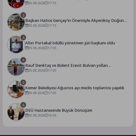
Başlıyor
05.08.2026
17:15
2
Başkan Hatice Gençay’ın Önerisiyle Akyeniköy Düğün
Salonu Yıl Sonuna Kadar Ücretsiz
05.08.2026
17:15
3
Altın Portakal ödüllü yönetmen jüri başkanı oldu
05.08.2026
17:05
4
Rauf Denktaş ve Bülent Ecevit Bulvarı yolları
asfaltlanıyor
05.08.2026
17:05
5
Kemer Belediyesi Ağustos ayı meclis toplantısı yapıldı
05.08.2026
17:05
6
DEÜ Hastanesinde Büyük Dönüşüm
05.08.2026
16:55