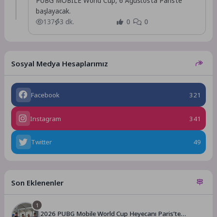
PUBG MOBILE World Cup, 6 Ağustos’ta Paris’te
başlayacak.
137
3 dk.
0
0
Sosyal Medya Hesaplarımız
Facebook
321
Instagram
341
Twitter
49
Son Eklenenler
1
2026 PUBG Mobile World Cup Heyecanı Paris’te