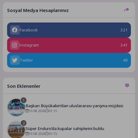
Sosyal Medya Hesaplarımız
Facebook
321
Instagram
341
Twitter
49
Son Eklenenler
1
Başkan Büyükakın’dan uluslararası yarışma müjdesi
10.08.2026
01:15
2
Süper Enduro’da kupalar sahiplerini buldu
10.08.2026
01:15