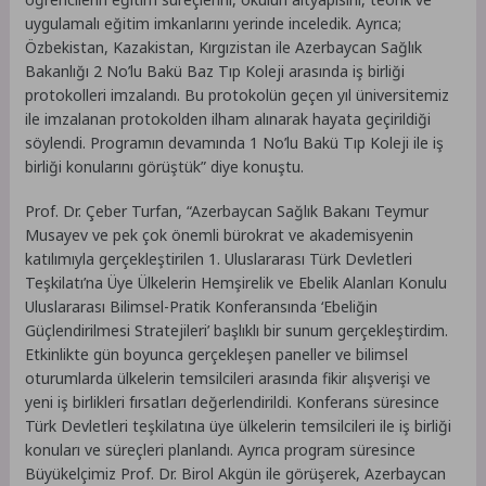
uygulamalı eğitim imkanlarını yerinde inceledik. Ayrıca;
Özbekistan, Kazakistan, Kırgızistan ile Azerbaycan Sağlık
Bakanlığı 2 No’lu Bakü Baz Tıp Koleji arasında iş birliği
protokolleri imzalandı. Bu protokolün geçen yıl üniversitemiz
ile imzalanan protokolden ilham alınarak hayata geçirildiği
söylendi. Programın devamında 1 No’lu Bakü Tıp Koleji ile iş
birliği konularını görüştük” diye konuştu.
Prof. Dr. Çeber Turfan, “Azerbaycan Sağlık Bakanı Teymur
Musayev ve pek çok önemli bürokrat ve akademisyenin
katılımıyla gerçekleştirilen 1. Uluslararası Türk Devletleri
Teşkilatı’na Üye Ülkelerin Hemşirelik ve Ebelik Alanları Konulu
Uluslararası Bilimsel-Pratik Konferansında ‘Ebeliğin
Güçlendirilmesi Stratejileri’ başlıklı bir sunum gerçekleştirdim.
Etkinlikte gün boyunca gerçekleşen paneller ve bilimsel
oturumlarda ülkelerin temsilcileri arasında fikir alışverişi ve
yeni iş birlikleri fırsatları değerlendirildi. Konferans süresince
Türk Devletleri teşkilatına üye ülkelerin temsilcileri ile iş birliği
konuları ve süreçleri planlandı. Ayrıca program süresince
Büyükelçimiz Prof. Dr. Birol Akgün ile görüşerek, Azerbaycan