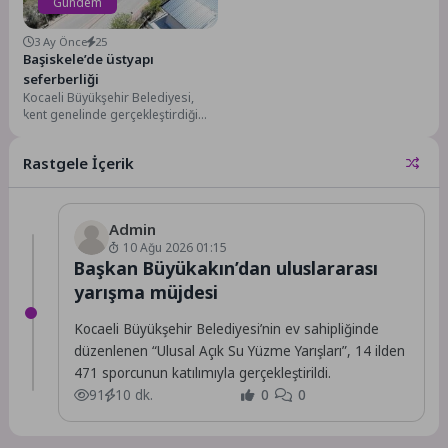
Gündem
3 Ay Önce
25
Başiskele’de üstyapı
seferberliği
Kocaeli Büyükşehir Belediyesi,
kent genelinde gerçekleştirdiği
üstyapı yatırımlarıyla hem yol
konforunu artırıyor hem de
Rastgele İçerik
trafik...
Admin
10 Ağu 2026 01:15
Başkan Büyükakın’dan uluslararası
yarışma müjdesi
Kocaeli Büyükşehir Belediyesi’nin ev sahipliğinde
düzenlenen “Ulusal Açık Su Yüzme Yarışları”, 14 ilden
471 sporcunun katılımıyla gerçekleştirildi.
91
10 dk.
0
0