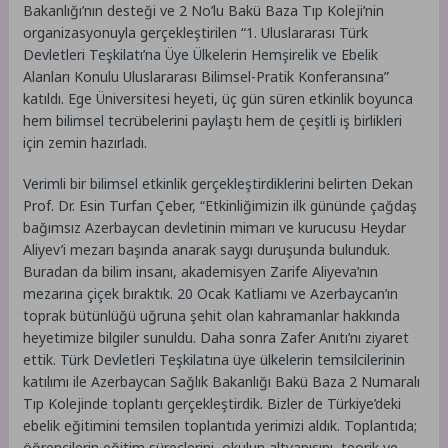
Bakanlığı’nın desteği ve 2 No’lu Bakü Baza Tıp Koleji’nin
organizasyonuyla gerçekleştirilen “1. Uluslararası Türk
Devletleri Teşkilatı’na Üye Ülkelerin Hemşirelik ve Ebelik
Alanları Konulu Uluslararası Bilimsel-Pratik Konferansına”
katıldı. Ege Üniversitesi heyeti, üç gün süren etkinlik boyunca
hem bilimsel tecrübelerini paylaştı hem de çeşitli iş birlikleri
için zemin hazırladı.
Verimli bir bilimsel etkinlik gerçekleştirdiklerini belirten Dekan
Prof. Dr. Esin Turfan Çeber, “Etkinliğimizin ilk gününde çağdaş
bağımsız Azerbaycan devletinin mimarı ve kurucusu Heydar
Aliyev’i mezarı başında anarak saygı duruşunda bulunduk.
Buradan da bilim insanı, akademisyen Zarife Aliyeva’nın
mezarına çiçek bıraktık. 20 Ocak Katliamı ve Azerbaycan’ın
toprak bütünlüğü uğruna şehit olan kahramanlar hakkında
heyetimize bilgiler sunuldu. Daha sonra Zafer Anıtı’nı ziyaret
ettik. Türk Devletleri Teşkilatına üye ülkelerin temsilcilerinin
katılımı ile Azerbaycan Sağlık Bakanlığı Bakü Baza 2 Numaralı
Tıp Kolejinde toplantı gerçekleştirdik. Bizler de Türkiye’deki
ebelik eğitimini temsilen toplantıda yerimizi aldık. Toplantıda;
öğrencilerin eğitim süreçlerini, okulun altyapısını, teorik ve