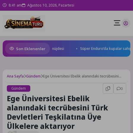
8:41 am
Ağustos 10, 2026, Pazartesi
Son Eklenenler
’dan uluslararası yarışma müjdesi
Süper Enduro’da kupalar sahiplerin
Ana Sayfa
Gündem
Ege Üniversitesi Ebelik alanındaki tecrübesini
Türk Devletleri Teşkilatına Üye Ülkelere
aktarıyor
Gündem
0
Ege Üniversitesi Ebelik
alanındaki tecrübesini Türk
Devletleri Teşkilatına Üye
Ülkelere aktarıyor