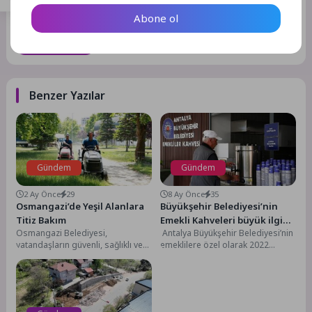
adresim ve site adresim bu tarayıcıya kaydedilsin.
Abone ol
GÖNDER
Benzer Yazılar
Gündem
Gündem
2 Ay Önce
29
8 Ay Önce
35
Osmangazi’de Yeşil Alanlara
Büyükşehir Belediyesi’nin
Titiz Bakım
Emekli Kahveleri büyük ilgi
Osmangazi Belediyesi,
Antalya Büyükşehir Belediyesi’nin
görüyor
vatandaşların güvenli, sağlıklı ve
emeklilere özel olarak 2022
konforlu bir ortamda vakit
yılında hizmete açtığı Emekli
geçirebilmesi amacıyla ilçe
Kahveleri, kent merkezinde
genelindeki park,...
huzurlu...