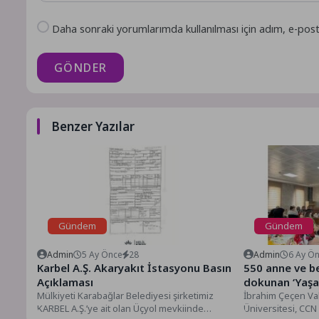
Daha sonraki yorumlarımda kullanılması için adım, e-post
GÖNDER
Benzer Yazılar
Gündem
Gündem
Admin
5 Ay Önce
28
Admin
6 Ay Ö
Karbel A.Ş. Akaryakıt İstasyonu Basın
550 anne ve b
Açıklaması
dokunan ‘Yaşama İlk Adım Projesi’ 4.
Mülkiyeti Karabağlar Belediyesi şirketimiz
yılına başladı
İbrahim Çeçen Vak
KARBEL A.Ş.’ye ait olan Üçyol mevkiinde
Üniversitesi, CCN 