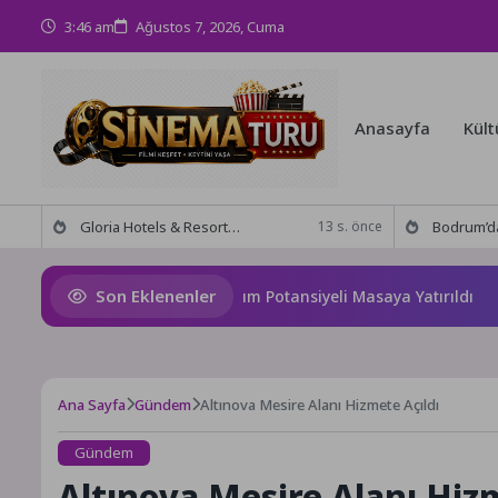
3:46 am
Ağustos 7, 2026, Cuma
Anasayfa
Kült
Gloria Hotels & Resorts, Ödüllü bar Panda & Sons ile unutulmaz bir Miksoloji Gecesine İmza Attı
Bodrum’da anlamlı buluşma! Özgür Aras’ın çok konuşulan 
13 s. önce
Son Eklenenler
ana’nın Geleceği ve Yatırım Potansiyeli Masaya Yatırıldı
S
Ana Sayfa
Gündem
Altınova Mesire Alanı Hizmete Açıldı
Gündem
Altınova Mesire Alanı Hizm