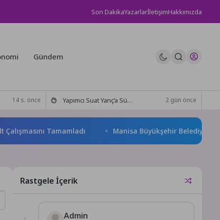
Son Dakika
Yazarlar
İletişim
Hakkımızda
onomi
Gündem
Yapımcı Suat Yanç’a Sürpriz Doğum Günü Kutlaması!
14 s. önce
2 gün önce
alışmasını Tamamladı
Manisa Büyükşehir Belediyesi “Sağlıklı İ
Rastgele İçerik
Admin