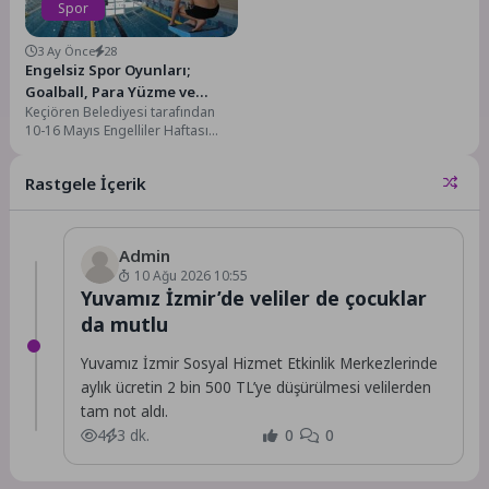
Spor
3 Ay Önce
28
Engelsiz Spor Oyunları;
Goalball, Para Yüzme ve
Keçiören Belediyesi tarafından
Tenis
10-16 Mayıs Engelliler Haftası
dolayısıyla düzenlenen Engelsiz
Spor Oyunları, ikinci gününde
Rastgele İçerik
gerçekleştirilen...
Admin
10 Ağu 2026 10:55
Yuvamız İzmir’de veliler de çocuklar
da mutlu
Yuvamız İzmir Sosyal Hizmet Etkinlik Merkezlerinde
aylık ücretin 2 bin 500 TL’ye düşürülmesi velilerden
tam not aldı.
4
3 dk.
0
0