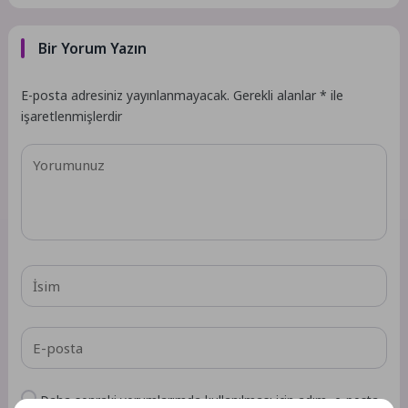
Bir Yorum Yazın
E-posta adresiniz yayınlanmayacak.
Gerekli alanlar
*
ile
işaretlenmişlerdir
Daha sonraki yorumlarımda kullanılması için adım, e-posta