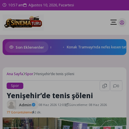
10:57 am
Ağustos 10, 2026, Pazartesi
Son Eklenenler
veliler de çocuklar da mutlu
Konak Tramvayı’nda nefes kesen tatbikat
Ana Sayfa
Spor
Yenişehir’de tenis şöleni
Spor
0
Yenişehir’de tenis şöleni
Admin
08 Haz 2026 12:03
Güncelleme: 08 Haz 2026
77 Görüntüleme
2 dk.