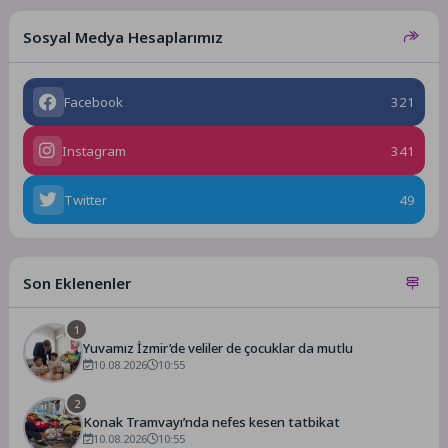
Sosyal Medya Hesaplarımız
Facebook
321
Instagram
341
Twitter
49
Son Eklenenler
1
Yuvamız İzmir’de veliler de çocuklar da mutlu
10.08.2026
10:55
2
Konak Tramvayı’nda nefes kesen tatbikat
10.08.2026
10:55