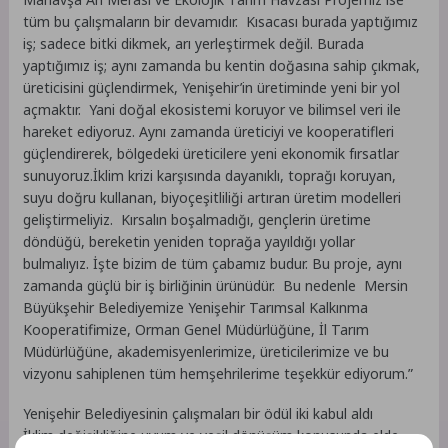
tüm bu çalışmaların bir devamıdır. Kısacası burada yaptığımız
iş; sadece bitki dikmek, arı yerleştirmek değil. Burada
yaptığımız iş; aynı zamanda bu kentin doğasına sahip çıkmak,
üreticisini güçlendirmek, Yenişehir’in üretiminde yeni bir yol
açmaktır. Yani doğal ekosistemi koruyor ve bilimsel veri ile
hareket ediyoruz. Aynı zamanda üreticiyi ve kooperatifleri
güçlendirerek, bölgedeki üreticilere yeni ekonomik fırsatlar
sunuyoruz.İklim krizi karşısında dayanıklı, toprağı koruyan,
suyu doğru kullanan, biyoçeşitliliği artıran üretim modelleri
geliştirmeliyiz. Kırsalın boşalmadığı, gençlerin üretime
döndüğü, bereketin yeniden toprağa yayıldığı yollar
bulmalıyız. İşte bizim de tüm çabamız budur. Bu proje, aynı
zamanda güçlü bir iş birliğinin ürünüdür. Bu nedenle Mersin
Büyükşehir Belediyemize Yenişehir Tarımsal Kalkınma
Kooperatifimize, Orman Genel Müdürlüğüne, İl Tarım
Müdürlüğüne, akademisyenlerimize, üreticilerimize ve bu
vizyonu sahiplenen tüm hemşehrilerime teşekkür ediyorum.”
Yenişehir Belediyesinin çalışmaları bir ödül iki kabul aldı
İklim değişikliğine uyum ve yeşil dönüşüm konusunda elde