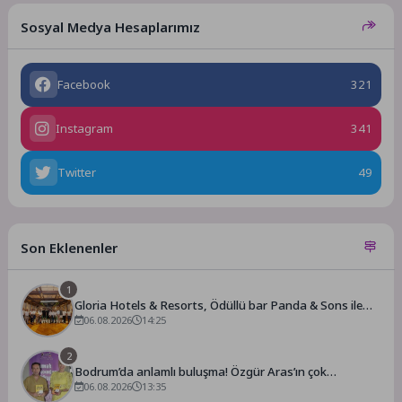
Sosyal Medya Hesaplarımız
Facebook
321
Instagram
341
Twitter
49
Son Eklenenler
1
Gloria Hotels & Resorts, Ödüllü bar Panda & Sons ile
unutulmaz bir Miksoloji Gecesine İmza Attı
06.08.2026
14:25
2
Bodrum’da anlamlı buluşma! Özgür Aras’ın çok
konuşulan kitabı yeni baskısını Titanic Luxury Collection
06.08.2026
13:35