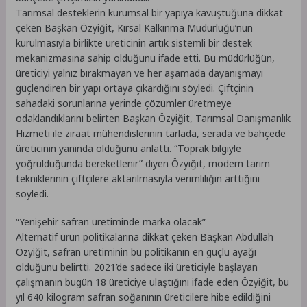
Tarımsal desteklerin kurumsal bir yapıya kavuştuğuna dikkat
çeken Başkan Özyiğit, Kırsal Kalkınma Müdürlüğü’nün
kurulmasıyla birlikte üreticinin artık sistemli bir destek
mekanizmasına sahip olduğunu ifade etti. Bu müdürlüğün,
üreticiyi yalnız bırakmayan ve her aşamada dayanışmayı
güçlendiren bir yapı ortaya çıkardığını söyledi. Çiftçinin
sahadaki sorunlarına yerinde çözümler üretmeye
odaklandıklarını belirten Başkan Özyiğit, Tarımsal Danışmanlık
Hizmeti ile ziraat mühendislerinin tarlada, serada ve bahçede
üreticinin yanında olduğunu anlattı. “Toprak bilgiyle
yoğrulduğunda bereketlenir” diyen Özyiğit, modern tarım
tekniklerinin çiftçilere aktarılmasıyla verimliliğin arttığını
söyledi.
“Yenişehir safran üretiminde marka olacak”
Alternatif ürün politikalarına dikkat çeken Başkan Abdullah
Özyiğit, safran üretiminin bu politikanın en güçlü ayağı
olduğunu belirtti. 2021’de sadece iki üreticiyle başlayan
çalışmanın bugün 18 üreticiye ulaştığını ifade eden Özyiğit, bu
yıl 640 kilogram safran soğanının üreticilere hibe edildiğini