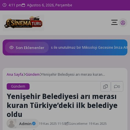
4:11 pm
Ağustos 6, 2026, Perşembe
Son Eklenenler
, Ödüllü bar Panda & Sons ile unutulmaz bir Miksoloji Gecesine İmza Attı
Ana Sayfa
Gündem
Yenişehir Belediyesi arı merası kuran
Türkiye’deki ilk belediye oldu
Gündem
0
Yenişehir Belediyesi arı merası
kuran Türkiye’deki ilk belediye
oldu
Admin
19 Kas 2025 11:53
Güncelleme: 19 Kas 2025