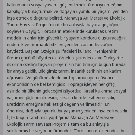
kalkınmanın sosyal yaşamı güçlendirmek, üreticiyi emeğinin
karşılığıyla buluşturmak ve doğayla uyumlu bir yaşamı yeniden
inşa etmek olduğunu belirtti. Manavşa Arı Merası ve Ekolojik
Tarım Havzası Projesi’nin de bu anlayışla hayata geçtiğini
söyleyen Özyiğit, Torosların eteklerinde kurulacak üretim
modelinin arılar için güvenli bir yaşam koridoru oluşturacağını,
endemik ve aromatik bitkileri yeniden canlandıracağını
kaydetti. Başkan Özyiğit şu ifadeleri kullandı: “Yenişehir’in
üretim gücünü büyütecek, örnek teşkil edecek ve Türkiye’de
ilk olma özelliği taşıyan projemizin tanıtımı için bugün burada
bir araya geldik. Bildiğimiz tarım, insanlık tarihinin en kadim
uğraşıdır. Ve günümüzde de bir toplumun gıda güvencesi,
ekonomisinin de bel kemiğidir. Toprağı işleyen her çiftçi,
aslında bir ülkenin geleceğini işliyordur. Kırsal kalkınma sosyal
yaşamın güçlendirilmesidir, kırsalın kentle eşitlenmesidir,
üreticinin emeğine hak ettiği değerin verilmesidir. En
önemlisi, doğayla uyumlu bir yaşamın yeniden inşa edilmesidir.
İşte bugün tanıtımını yaptığımız Manavşa Arı Merası ve
Ekolojik Tarım Havzası Projemiz tam da bu anlayışla
şekillenmiş bir vizyonun ürünüdür. Torosların eteklerindeki bu