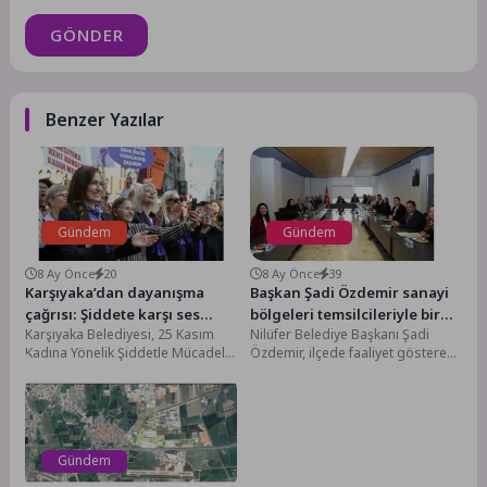
GÖNDER
Benzer Yazılar
Gündem
Gündem
8 Ay Önce
20
8 Ay Önce
39
Karşıyaka’dan dayanışma
Başkan Şadi Özdemir sanayi
çağrısı: Şiddete karşı ses
bölgeleri temsilcileriyle bir
Karşıyaka Belediyesi, 25 Kasım
Nilüfer Belediye Başkanı Şadi
çıkar!
araya geldi
Kadına Yönelik Şiddetle Mücadele
Özdemir, ilçede faaliyet gösteren
Günü’nde, iki önemli etkinlikle
organize sanayi bölgelerinin
farkındalık yaratacak. Tüm...
yöneticileriyle bir araya gelerek...
Gündem