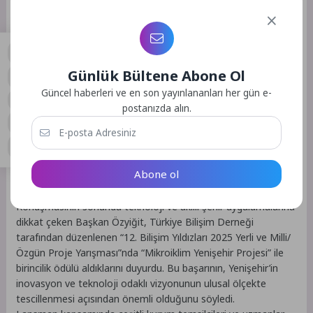
edilen uluslararası başarıları paylaşan Başkan Özyiğit,
Yenişehir’in Avrupa Komisyonu’nun Destination Earth
(DestinE) programında Avrupa’daki 6 pilot şehirden biri
seçildiğini açıkladı. Bu kapsamda ilçede ısı adası etkisi, sıcaklık
artışının sağlık ve üretkenlik üzerindeki etkileri ile dijital ikiz
Günlük Bültene Abone Ol
üzerinden iklim senaryolarının analiz edileceğini söyledi.
0
Güncel haberleri ve en son yayınlananları her gün e-
Ayrıca, Marmara Belediyeler Birliği’nin İNŞA – İklim Nötr
postanızda alın.
Şehirler Ağı Programı’na dahil edildiklerini belirten Özyiğit, bu
programla iklim uyumu kapasitesinin güçlendirileceğini,
sürdürülebilir ulaşım, enerji verimliliği ve yeşil altyapı gibi
alanlarda uluslararası uzmanlarla çalışma fırsatı elde
Abone ol
edileceğini ifade etti.
Türkiye Bilişim Derneğinden Yenişehir Belediyesine ödül
Konuşmasının sonunda teknoloji ve akıllı şehir uygulamalarına
dikkat çeken Başkan Özyiğit, Türkiye Bilişim Derneği
tarafından düzenlenen “12. Bilişim Yıldızları 2025 Yerli ve Milli/
Özgün Proje Yarışması”nda “Mikroiklim Yenişehir Projesi” ile
birincilik ödülü aldıklarını duyurdu. Bu başarının, Yenişehir’in
inovasyon ve teknoloji odaklı vizyonunun ulusal ölçekte
tescillenmesi açısından önemli olduğunu söyledi.