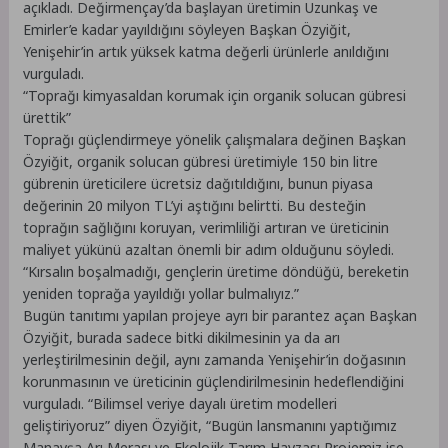
açıkladı. Değirmençay’da başlayan üretimin Uzunkaş ve
Emirler’e kadar yayıldığını söyleyen Başkan Özyiğit,
Yenişehir’in artık yüksek katma değerli ürünlerle anıldığını
vurguladı.
“Toprağı kimyasaldan korumak için organik solucan gübresi
ürettik”
Toprağı güçlendirmeye yönelik çalışmalara değinen Başkan
Özyiğit, organik solucan gübresi üretimiyle 150 bin litre
gübrenin üreticilere ücretsiz dağıtıldığını, bunun piyasa
değerinin 20 milyon TL’yi aştığını belirtti. Bu desteğin
toprağın sağlığını koruyan, verimliliği artıran ve üreticinin
maliyet yükünü azaltan önemli bir adım olduğunu söyledi.
“Kırsalın boşalmadığı, gençlerin üretime döndüğü, bereketin
yeniden toprağa yayıldığı yollar bulmalıyız.”
Bugün tanıtımı yapılan projeye ayrı bir parantez açan Başkan
Özyiğit, burada sadece bitki dikilmesinin ya da arı
yerleştirilmesinin değil, aynı zamanda Yenişehir’in doğasının
korunmasının ve üreticinin güçlendirilmesinin hedeflendiğini
vurguladı. “Bilimsel veriye dayalı üretim modelleri
geliştiriyoruz” diyen Özyiğit, “Bugün lansmanını yaptığımız
Manavşa Arı Merası ve Ekolojik Tarım Havzası Projemiz ise