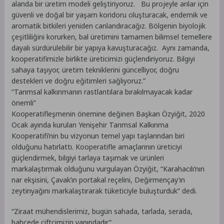
alanda bir üretim modeli geliştiriyoruz. Bu projeyle arılar için
güvenli ve doğal bir yaşam koridoru oluşturacak, endemik ve
aromatik bitkileri yeniden canlandıracağız. Bölgenin biyolojik
çeşitliliğini korurken, bal üretimini tamamen bilimsel temellere
dayalı sürdürülebilir bir yapıya kavuşturacağız. Aynı zamanda,
kooperatifimizle birlikte üreticimizi güçlendiriyoruz. Bilgiyi
sahaya taşıyor, üretim tekniklerini güncelliyor, doğru
destekleri ve doğru eğitimleri sağlıyoruz.”
“Tarımsal kalkınmanın rastlantılara bırakılmayacak kadar
önemli”
Kooperatifleşmenin önemine değinen Başkan Özyiğit, 2020
Ocak ayında kurulan Yenişehir Tarımsal Kalkınma
Kooperatifi’nin bu vizyonun temel yapı taşlarından biri
olduğunu hatırlattı. Kooperatifle amaçlarının üreticiyi
güçlendirmek, bilgiyi tarlaya taşımak ve ürünleri
markalaştırmak olduğunu vurgulayan Özyiğit, “Karahacılı’nın
nar ekşisini, Çavak’ın portakal reçelini, Değirmençay’ın
zeytinyağını markalaştırarak tüketiciyle buluşturduk” dedi.
“Ziraat mühendislerimiz, bugün sahada, tarlada, serada,
bahçede çiftçimizin yanındadır.”