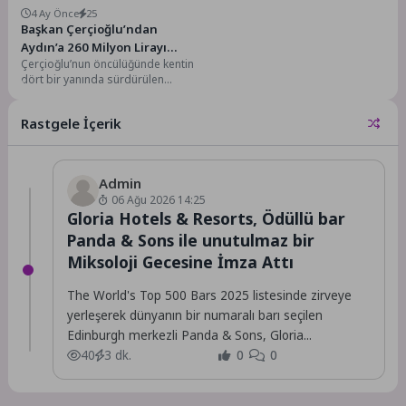
4 Ay Önce
25
Başkan Çerçioğlu’ndan
Aydın’a 260 Milyon Lirayı
Çerçioğlu’nun öncülüğünde kentin
Aşan Yeni Altyapı Yatırımı
dört bir yanında sürdürülen
altyapı yatırımlarına her geçen
gün yenileri ekleniyor. Aydın...
Rastgele İçerik
Admin
06 Ağu 2026 14:25
Gloria Hotels & Resorts, Ödüllü bar
Panda & Sons ile unutulmaz bir
Miksoloji Gecesine İmza Attı
The World's Top 500 Bars 2025 listesinde zirveye
yerleşerek dünyanın bir numaralı barı seçilen
Edinburgh merkezli Panda & Sons, Gloria...
40
3 dk.
0
0