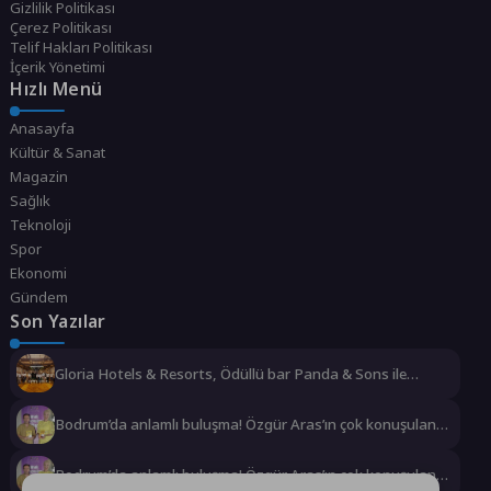
Gizlilik Politikası
Çerez Politikası
Telif Hakları Politikası
İçerik Yönetimi
Hızlı Menü
Anasayfa
Kültür & Sanat
Magazin
Sağlık
Teknoloji
Spor
Ekonomi
Gündem
Son Yazılar
Gloria Hotels & Resorts, Ödüllü bar Panda & Sons ile
unutulmaz bir Miksoloji Gecesine İmza Attı
Bodrum’da anlamlı buluşma! Özgür Aras’ın çok konuşulan
kitabı yeni baskısını Titanic Luxury Collection Bodrum’da
kutladı
Bodrum’da anlamlı buluşma! Özgür Aras’ın çok konuşulan