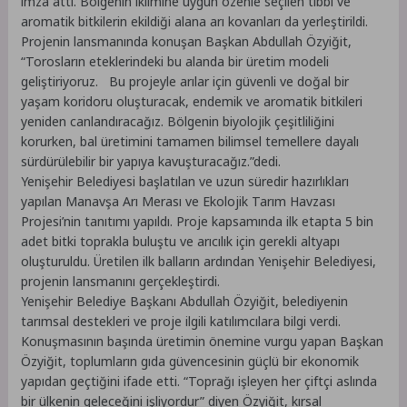
imza attı. Bölgenin iklimine uygun özenle seçilen tıbbi ve
aromatik bitkilerin ekildiği alana arı kovanları da yerleştirildi.
Projenin lansmanında konuşan Başkan Abdullah Özyiğit,
“Torosların eteklerindeki bu alanda bir üretim modeli
geliştiriyoruz. Bu projeyle arılar için güvenli ve doğal bir
yaşam koridoru oluşturacak, endemik ve aromatik bitkileri
yeniden canlandıracağız. Bölgenin biyolojik çeşitliliğini
korurken, bal üretimini tamamen bilimsel temellere dayalı
sürdürülebilir bir yapıya kavuşturacağız.”dedi.
Yenişehir Belediyesi başlatılan ve uzun süredir hazırlıkları
yapılan Manavşa Arı Merası ve Ekolojik Tarım Havzası
Projesi’nin tanıtımı yapıldı. Proje kapsamında ilk etapta 5 bin
adet bitki toprakla buluştu ve arıcılık için gerekli altyapı
oluşturuldu. Üretilen ilk balların ardından Yenişehir Belediyesi,
projenin lansmanını gerçekleştirdi.
Yenişehir Belediye Başkanı Abdullah Özyiğit, belediyenin
tarımsal destekleri ve proje ilgili katılımcılara bilgi verdi.
Konuşmasının başında üretimin önemine vurgu yapan Başkan
Özyiğit, toplumların gıda güvencesinin güçlü bir ekonomik
yapıdan geçtiğini ifade etti. “Toprağı işleyen her çiftçi aslında
bir ülkenin geleceğini işliyordur” diyen Özyiğit, kırsal