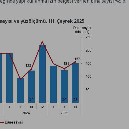
yreğinde yapı kullanma izin belgesi verilen bina sayısı %5,6,
 sayısı ve yüzölçümü, III. Çeyrek 2025