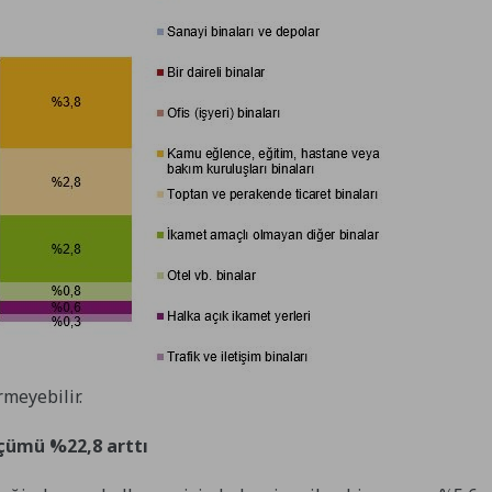
meyebilir.
lçümü %22,8 arttı