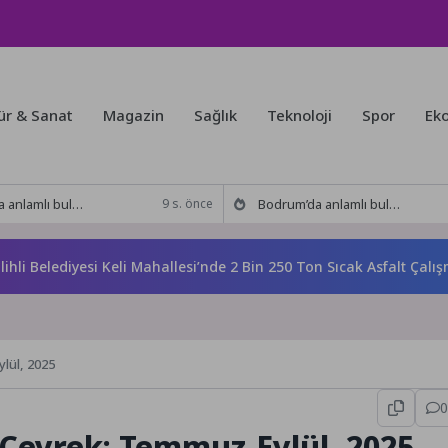
ür & Sanat
Magazin
Sağlık
Teknoloji
Spor
Ek
kitabı yeni baskısını Titanic Luxury Collection Bodrum’da kutladı
Bodrum’da anlamlı buluşma! Özgür Aras’ın çok konuşulan kitabı yeni baskısını Titanic Luxury Collection Bodrum’da kutladı
9 s. önce
Belediyesi Keli Mahallesi’nde 2 Bin 250 Ton Sıcak Asfalt Çalışmas
ylül, 2025
0
II. Çeyrek: Temmuz-Eylül, 2025