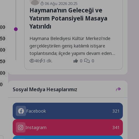
06 Ağu 2026 20:25
Haymana’nın Geleceği ve
Yatırım Potansiyeli Masaya
Yatırıldı
Haymana Belediyesi Kültür Merkezi’nde
gerçekleştirilen geniş katılımlı istişare
toplantısında; ilçede yapımı devam eden
projeler ile hayata geçirilmesi planlanan
46
3 dk.
0
0
yeni yatırımlar,...
Sosyal Medya Hesaplarımız
Facebook
321
Instagram
341