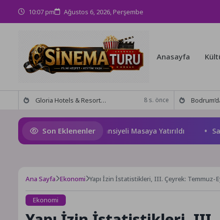
10:07 pm
Ağustos 6, 2026, Perşembe
Anasayfa
Kült
Gloria Hotels & Resorts, Ödüllü bar Panda & Sons ile unutulmaz bir Miksoloji Gecesine İmza Attı
Bodrum’da anlamlı buluşma! Özgür Aras’ın çok konuşulan 
8 s. önce
Son Eklenenler
 Geleceği ve Yatırım Potansiyeli Masaya Yatırıldı
Salihli 
Ana Sayfa
Ekonomi
Yapı İzin İstatistikleri, III. Çeyrek: Temmuz-E
Ekonomi
Yapı İzin İstatistikleri, I