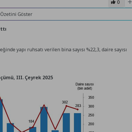
0
 Özetini Göster
ttı
yreğinde yapı ruhsatı verilen bina sayısı %22,3, daire sayısı
ölçümü, III. Çeyrek 2025