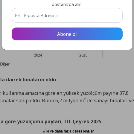
postanızda alın.
Abone ol
a daireli binaların oldu
arın kullanma amacına göre en yüksek yüzölçüm payına 37,8
 binalar sahip oldu. Bunu 6,2 milyon m² ile sanayi binaları ve
a göre yüzölçümü payları, III. Çeyrek 2025