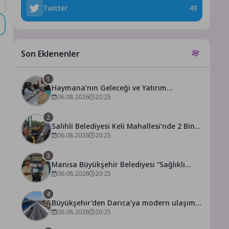
Twitter
49
Son Eklenenler
1
Haymana’nın Geleceği ve Yatırım
Potansiyeli Masaya Yatırıldı
06.08.2026
20:25
2
Salihli Belediyesi Keli Mahallesi’nde 2 Bin
250 Ton Sıcak Asfalt Çalışmasını
06.08.2026
20:25
Tamamladı
3
Manisa Büyükşehir Belediyesi “Sağlıklı
İşyeri” Sertifikasını Aldı
06.08.2026
20:25
4
Büyükşehir’den Darıca’ya modern ulaşım
yatırımı
06.08.2026
20:25