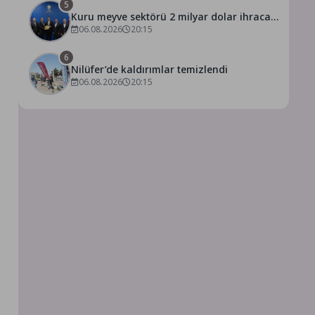
5
Kuru meyve sektörü 2 milyar dolar ihracat
hedefi için Ankara’dan destek istedi
06.08.2026
20:15
6
Nilüfer’de kaldırımlar temizlendi
06.08.2026
20:15