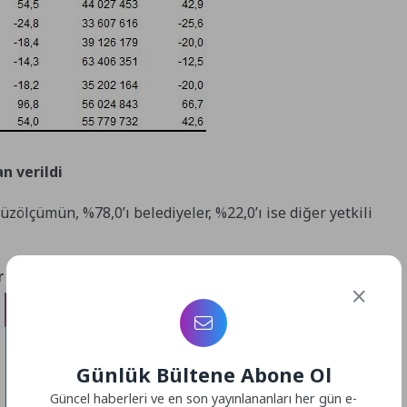
n verildi
üzölçümün, %78,0’ı belediyeler, %22,0’ı ise diğer yetkili
yetkili idarelerin payları (%), III. Çeyrek 2025
Günlük Bültene Abone Ol
Güncel haberleri ve en son yayınlananları her gün e-