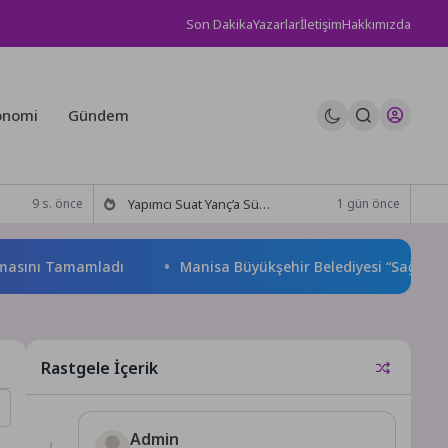
Son Dakika
Yazarlar
İletişim
Hakkımızda
onomi
Gündem
Yapımcı Suat Yanç’a Sürpriz Doğum Günü Kutlaması!
9 s. önce
1 gün önce
ını Tamamladı
Manisa Büyükşehir Belediyesi “Sağlıklı İşyeri” 
Rastgele İçerik
Admin