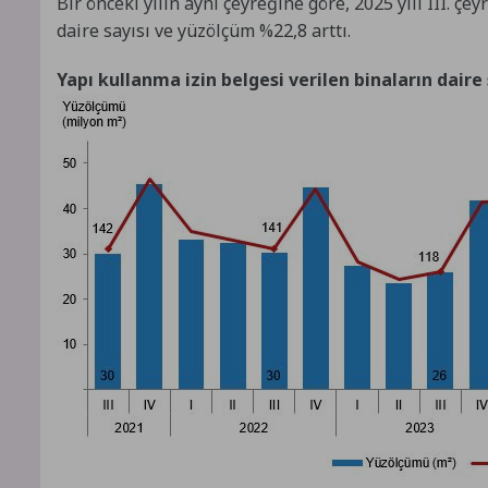
Bir önceki yılın aynı çeyreğine göre, 2025 yılı III. çe
daire sayısı ve yüzölçüm %22,8 arttı.
Yapı kullanma izin belgesi verilen binaların daire