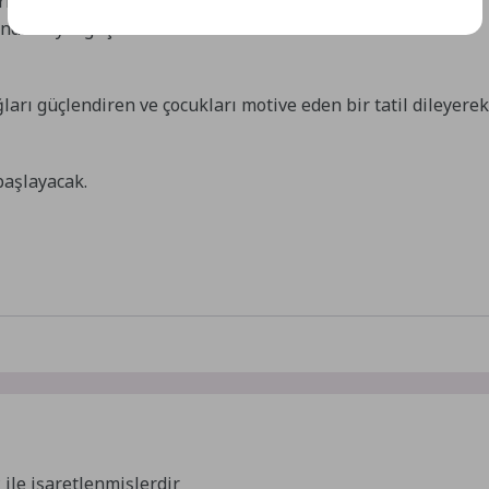
atan Okyay, “Sıkılmak tehlikeli değil, yaratıcılığın
ında hayal güçlerini kullanmalarına fırsat tanınmasını
arı güçlendiren ve çocukları motive eden bir tatil dileyerek
başlayacak.
*
ile işaretlenmişlerdir