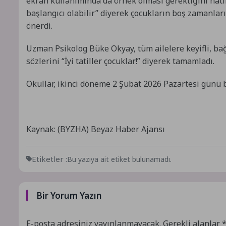
ekran kullanımında da örnek olması gerektiğini hatırl
başlangıcı olabilir” diyerek çocukların boş zamanlar
önerdi.
Uzman Psikolog Büke Okyay, tüm ailelere keyifli, bağl
sözlerini “İyi tatiller çocuklar!” diyerek tamamladı.
Okullar, ikinci döneme 2 Şubat 2026 Pazartesi günü 
Kaynak: (BYZHA) Beyaz Haber Ajansı
Etiketler :
Bu yazıya ait etiket bulunamadı.
Bir Yorum Yazın
E-posta adresiniz yayınlanmayacak.
Gerekli alanlar