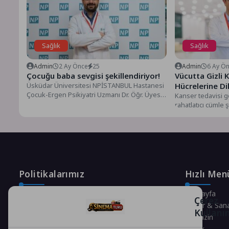
Sağlık
Sağlık
Admin
2 Ay Önce
25
Admin
6 Ay Ö
Çocuğu baba sevgisi şekillendiriyor!
Vücutta Gizli 
Üsküdar Üniversitesi NPİSTANBUL Hastanesi
Hücrelerine Di
Çocuk-Ergen Psikiyatri Uzmanı Dr. Öğr. Üyesi
Kanser tedavisi g
Yakup Erdoğan, 21 Haziran Babalar...
rahatlatıcı cümle 
normal.” Ancak...
Politikalarımız
Hızlı Men
Gizlilik Politikası
Anasayfa
Çerez
Çerez Politikası
Kültür & San
Kullanı
Telif Hakları Politikası
Magazin
İçerik Yönetimi
Sağlık