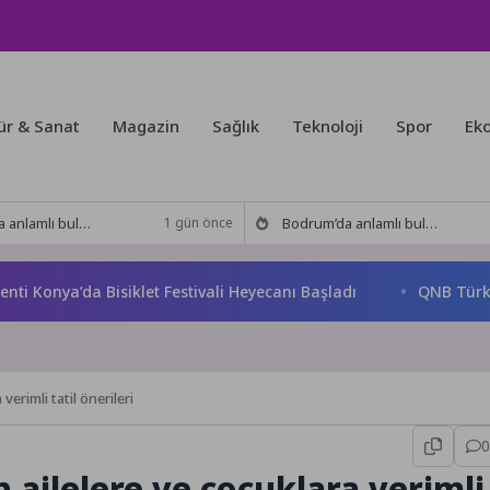
ür & Sanat
Magazin
Sağlık
Teknoloji
Spor
Ek
kitabı yeni baskısını Titanic Luxury Collection Bodrum’da kutladı
Bodrum’da anlamlı buluşma! Özgür Aras’ın çok konuşulan kitabı yeni baskısını Titanic Luxury Collection Bodrum’da kutladı
1 gün önce
onya’da Bisiklet Festivali Heyecanı Başladı
QNB Türkiye An
erimli tatil önerileri
0
ailelere ve çocuklara verimli