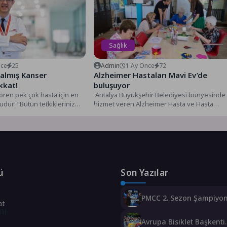
Sağlık
nce
25
Admin
1 Ay Önce
72
Kalmış Kanser
Alzheimer Hastaları Mavi Ev’de
kkat!
buluşuyor
ören pek çok hasta için en
Antalya Büyükşehir Belediyesi bünyesinde
şudur: “Bütün tetkikleriniz
hizmet veren Alzheimer Hasta ve Hasta
Yakınları Buluşma Merkezi (Mavi Ev),...
ü
Son Yazılar
PMCC 2. Sezon Şampiyo
at
GOAT Oldu
mı
Avrupa Bisiklet Başkenti