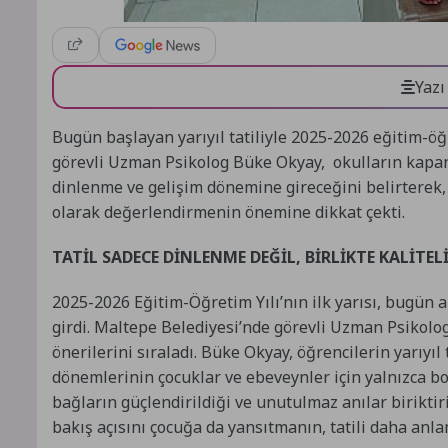
Yazı
Bugün başlayan yarıyıl tatiliyle 2025-2026 eğitim-öğ
görevli Uzman Psikolog Büke Okyay, okulların kapanma
dinlenme ve gelişim dönemine gireceğini belirterek, 
olarak değerlendirmenin önemine dikkat çekti.
TATİL SADECE DİNLENME DEĞİL, BİRLİKTE KALİTE
2025-2026 Eğitim-Öğretim Yılı’nın ilk yarısı, bugün al
girdi. Maltepe Belediyesi’nde görevli Uzman Psikolog
önerilerini sıraladı. Büke Okyay, öğrencilerin yarıyıl
dönemlerinin çocuklar ve ebeveynler için yalnızca bo
bağların güçlendirildiği ve unutulmaz anılar biriktir
bakış açısını çocuğa da yansıtmanın, tatili daha anlaml