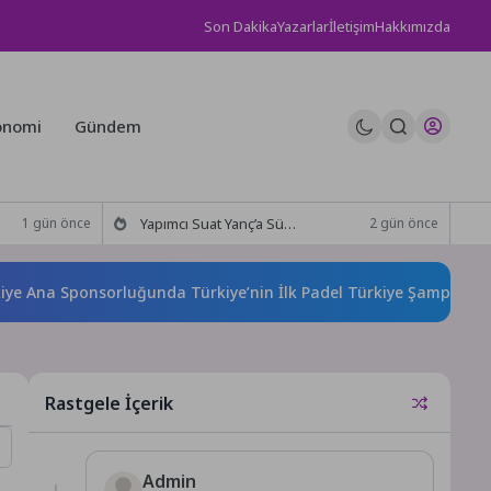
Son Dakika
Yazarlar
İletişim
Hakkımızda
onomi
Gündem
Yapımcı Suat Yanç’a Sürpriz Doğum Günü Kutlaması!
1 gün önce
2 gün önce
a Sponsorluğunda Türkiye’nin İlk Padel Türkiye Şampiyonası Baş
Rastgele İçerik
Admin