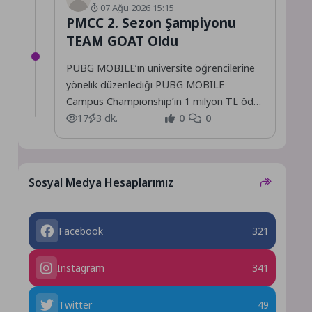
07 Ağu 2026 15:15
PMCC 2. Sezon Şampiyonu
TEAM GOAT Oldu
PUBG MOBILE’ın üniversite öğrencilerine
yönelik düzenlediği PUBG MOBILE
Campus Championship’ın 1 milyon TL ödül
havuzlu ikinci sezonu tamamlandı.
17
3 dk.
0
0
Sosyal Medya Hesaplarımız
Facebook
321
Instagram
341
Twitter
49