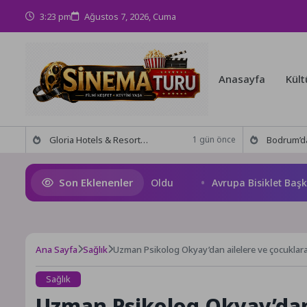
3:23 pm
Ağustos 7, 2026, Cuma
Anasayfa
Kült
Gloria Hotels & Resorts, Ödüllü bar Panda & Sons ile unutulmaz bir Miksoloji Gecesine İmza Attı
Bodrum’da anlamlı buluşma! Özgür Aras’ın çok konuşulan 
1 gün önce
Son Eklenenler
on Şampiyonu TEAM GOAT Oldu
Avrupa Bisiklet Başkenti K
Ana Sayfa
Sağlık
Uzman Psikolog Okyay’dan ailelere ve çocuklara v
Sağlık
Uzman Psikolog Okyay’dan 