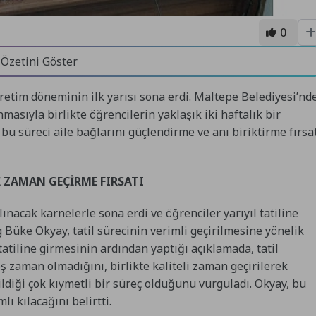
0
 Özetini Göster
retim döneminin ilk yarısı sona erdi. Maltepe Belediyesi’nd
sıyla birlikte öğrencilerin yaklaşık iki haftalık bir
bu süreci aile bağlarını güçlendirme ve anı biriktirme fırsa
Lİ ZAMAN GEÇİRME FIRSATI
ınacak karnelerle sona erdi ve öğrenciler yarıyıl tatiline
 Büke Okyay, tatil sürecinin verimli geçirilmesine yönelik
 tatiline girmesinin ardından yaptığı açıklamada, tatil
ş zaman olmadığını, birlikte kaliteli zaman geçirilerek
ildiği çok kıymetli bir süreç olduğunu vurguladı. Okyay, bu
ı kılacağını belirtti.