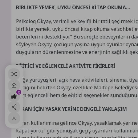
BİRLİKTE YEMEK, UYKU ÖNCESİ KİTAP OKUMA…
Psikolog Okyay, verimli ve keyifli bir tatil geçirmek
birlikte yemek, uyku öncesi kitap okuma ve sohbet et
becerilerini destekliyor.” Bu süreçte ebeveynlerin d
söyleyen Okyay, çocuğun yaşına uygun oyunlar oynam
duyguların düzenlenmesine ve enerjinin sağlıklı şeki
EĞİTİCİ VE EĞLENCELİ AKTİVİTE FİKİRLERİ
Doğa yürüyüşleri, açık hava aktiviteleri, sinema, tiya
kıldığını belirten Okyay, özellikle Maltepe Belediyesi
0
hem eğlenceli hem de eğitici seçenekler sunduğunu 
EKRAN İÇİN YASAK YERİNE DENGELİ YAKLAŞIM
Ekran kullanımına gelince Okyay, yasaklamak yerine 
kapatıyoruz” gibi yumuşak geçiş uyarıları kullanmanı