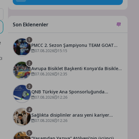
Son Eklenenler
1
e
PMCC 2. Sezon Şampiyonu TEAM GOAT
Oldu
07.08.2026
15:15
tı
2
Avrupa Bisiklet Başkenti Konya’da Bisiklet
Festivali Heyecanı Başladı
07.08.2026
12:35
3
QNB Türkiye Ana Sponsorluğunda
Türkiye’nin İlk Padel Türkiye Şampiyonası
07.08.2026
12:26
Başlıyor
4
Sağlıkta disiplinler arası yeni kariyer
dönemi
07.08.2026
12:26
5
“Yaşamdan Yazıya” Atölyesi’nin üçüncü