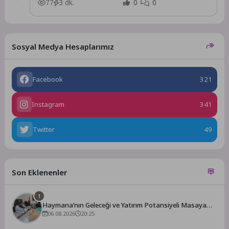
geçirilmesi planlanan yeni yatırımlar,...
77
3 dk.
0
0
Sosyal Medya Hesaplarımız
Facebook
321
Instagram
341
Twitter
49
Son Eklenenler
1
Haymana’nın Geleceği ve Yatırım Potansiyeli Masaya
Yatırıldı
06.08.2026
20:25