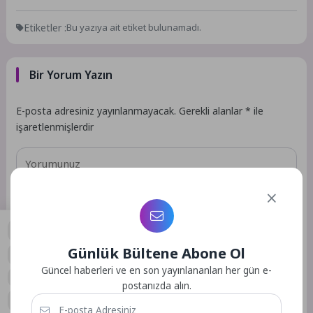
Etiketler :
Bu yazıya ait etiket bulunamadı.
Bir Yorum Yazın
E-posta adresiniz yayınlanmayacak.
Gerekli alanlar
*
ile
işaretlenmişlerdir
Günlük Bültene Abone Ol
0
Güncel haberleri ve en son yayınlananları her gün e-
postanızda alın.