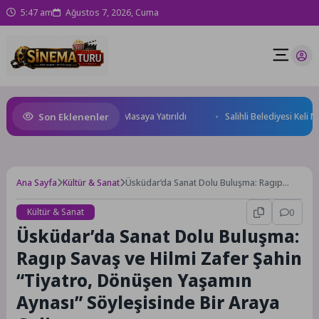
5:47 am
Ağustos 7, 2026, Cuma
Son Eklenenler
eği ve Yatırım Potansiyeli Masaya Yatırıldı
Salihli Belediyesi Keli Mah
Ana Sayfa
Kültür & Sanat
Üsküdar’da Sanat Dolu Buluşma: Ragıp
Savaş ve Hilmi Zafer Şahin “Tiyatro,
Dönüşen Yaşamın Aynası” Söyleşisinde Bir
Kültür & Sanat
0
Araya Geliyor
Üsküdar’da Sanat Dolu Buluşma:
Ragıp Savaş ve Hilmi Zafer Şahin
“Tiyatro, Dönüşen Yaşamın
Aynası” Söyleşisinde Bir Araya