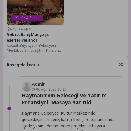
Emanet” teması...
Kültür & Sanat
6 Ay Önce
28
Gebze, Barış Manço’yu
eserleriyle andı
Kocaeli Büyükşehir Belediyesi
Meslek ve Sanat Eğitimi Kursları
(KO-MEK), Türk müziğinin efsane
ismi Barış Manço’nun...
Rastgele İçerik
Admin
06 Ağu 2026 20:25
Haymana’nın Geleceği ve Yatırım
Potansiyeli Masaya Yatırıldı
Haymana Belediyesi Kültür Merkezi’nde
gerçekleştirilen geniş katılımlı istişare toplantısında;
ilçede yapımı devam eden projeler ile hayata