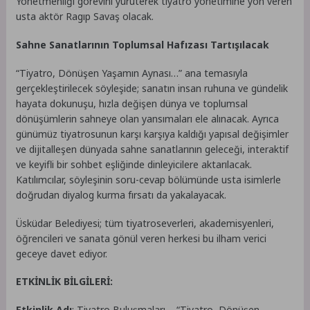
Yönetmenliği görevini yürüterek tiyatro yönetimine yön veren
usta aktör Ragıp Savaş olacak.
Sahne Sanatlarının Toplumsal Hafızası Tartışılacak
“Tiyatro, Dönüşen Yaşamın Aynası…” ana temasıyla
gerçekleştirilecek söyleşide; sanatın insan ruhuna ve gündelik
hayata dokunuşu, hızla değişen dünya ve toplumsal
dönüşümlerin sahneye olan yansımaları ele alınacak. Ayrıca
günümüz tiyatrosunun karşı karşıya kaldığı yapısal değişimler
ve dijitalleşen dünyada sahne sanatlarının geleceği, interaktif
ve keyifli bir sohbet eşliğinde dinleyicilere aktarılacak.
Katılımcılar, söyleşinin soru-cevap bölümünde usta isimlerle
doğrudan diyalog kurma fırsatı da yakalayacak.
Üsküdar Belediyesi; tüm tiyatroseverleri, akademisyenleri,
öğrencileri ve sanata gönül veren herkesi bu ilham verici
geceye davet ediyor.
ETKİNLİK BİLGİLERİ:
Etkinlik Adı
: Tiyatro Buluşmaları – “Tiyatro, Dönüşen