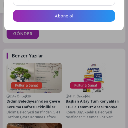
Daha sonraki yorumlarımda kullanılması için adım, e-posta
Abone ol
adresim ve site adresim bu tarayıcıya kaydedilsin.
GÖNDER
Benzer Yazılar
Kültür & Sanat
Kültür & Sanat
2 Ay Önce
29
4 Hf. Önce
62
Didim Belediyesi’nden Çevre
Başkan Altay Tüm Konyalıları
Koruma Haftası Etkinlikleri
10-12 Temmuz Arası “Konya
Didim Belediyesi tarafından, 5-11
Konya Büyükşehir Belediyesi
Kültür Günleri”ne Davet Etti
Haziran Çevre Koruma Haftası
tarafından “Sazımda Söz Var”
kapsamında çevre etkinlikleri
sloganıyla 10-12 Temmuz tarihleri
düzenlenecek.“Dünya Bize
arasında Konya Kültür Günleri...