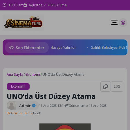
10:16 am
Ağustos 7, 2026, Cuma
Son Eklenenler
eği ve Yatırım Potansiyeli Masaya Yatırıldı
Salihli Belediyesi Keli Mah
Ana Sayfa
Ekonomi
UNO’da Üst Düzey Atama
Ekonomi
0
UNO’da Üst Düzey Atama
Admin
16 Ara 2025 13:14
Güncelleme: 16 Ara 2025
32 Görüntüleme
2 dk.