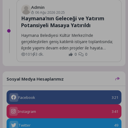
Admin
06 Ağu 2026 20:25
Haymana’nın Geleceği ve Yatırım
Potansiyeli Masaya Yatırıldı
Haymana Belediyesi Kültür Merkezi’nde
gerçekleştirilen geniş katılımlı istişare toplantısında;
ilçede yapımı devam eden projeler ile hayata
geçirilmesi planlanan yeni yatırımlar,...
101
3 dk.
0
0
Sosyal Medya Hesaplarımız
Facebook
321
Instagram
341
Twitter
49