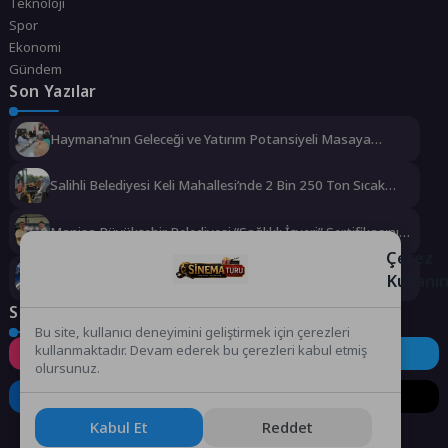
Teknoloji
Spor
Ekonomi
Gündem
Son Yazılar
Haymana’nın Geleceği ve Yatırım Potansiyeli Masaya
Yatırıldı
Salihli Belediyesi Keli Mahallesi’nde 2 Bin 250 Ton Sıcak
Asfalt Çalışmasını Tamamladı
Manisa Büyükşehir Belediyesi “Sağlıklı İşyeri” Sertifikasını
Aldı
Çerez
Büyükşehir’den Darıca’ya modern ulaşım yatırımı
Kullanı
Sosyal Medya
Bu site, kullanıcı deneyimini geliştirmek için çerezleri
kullanmaktadır. Devam ederek bu çerezleri kabul etmiş
Instagram
Facebook
Twitter
olursunuz.
LinkedIn
YouTube
TikTok
Kabul Et
Reddet