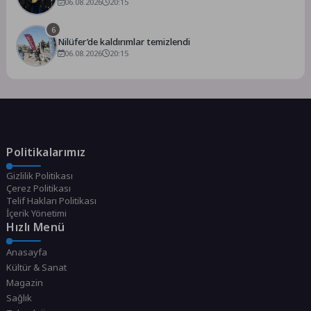
Ankara’dan destek istedi
06.08.2026
20:15
6
Nilüfer’de kaldırımlar temizlendi
06.08.2026
20:15
Politikalarımız
Gizlilik Politikası
Çerez Politikası
Telif Hakları Politikası
İçerik Yönetimi
Hızlı Menü
Anasayfa
Kültür & Sanat
Magazin
Sağlık