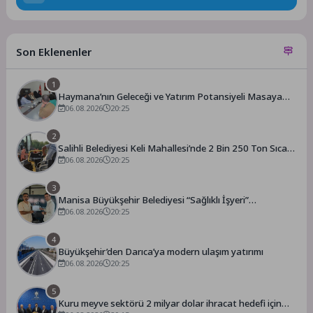
Son Eklenenler
1
Haymana’nın Geleceği ve Yatırım Potansiyeli Masaya
Yatırıldı
06.08.2026
20:25
2
Salihli Belediyesi Keli Mahallesi’nde 2 Bin 250 Ton Sıcak
Asfalt Çalışmasını Tamamladı
06.08.2026
20:25
3
Manisa Büyükşehir Belediyesi “Sağlıklı İşyeri”
Sertifikasını Aldı
06.08.2026
20:25
4
Büyükşehir’den Darıca’ya modern ulaşım yatırımı
06.08.2026
20:25
5
Kuru meyve sektörü 2 milyar dolar ihracat hedefi için