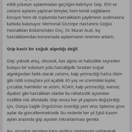
etkili yolunun aşılanmadan geçtiğini belirtiyor. Grip, RSV ve
zatürre aşılarını yaptıran bireyler, hem kendi sağlıklarını
koruyor hem de toplumda hastalıkların yayılımının azalmasına
katkıda bulunuyor. Memorial Göztepe Hastanesi Göğüs
Hastalıkları Bölümü’nden Doç. Dr. Murat Acat, kış
hastalıklarından korunmada aşılanmanın önemini anlattı.
Grip basit bir soğuk algınlığı değil
Grip; yüksek ateş, öksürük, kas ağrısı ve halsizlikle seyreden
bulaşıcı bir solunum yolu hastalığıdır. Sıradan soğuk
algınlığından farklı olarak zatürre, kalp yetmezliği hatta ölüm
gibi ciddi sonuçlara yol açabilir. 65 yaş ve üzerindeki kişiler,
çocuklar, hamileler ve astım, KOAH, kalp yetmezliği, kanser,
diyabet gibi hastalıkları olanlar bu rahatsızlık açısından
özellikle risk altındadır. Grip virüsü her yıl yapısını değiştirdiği
için, Dünya Sağlık Örgütü’nün önerdiği yeni virüs tiplerine göre
aşılar da güncellenmektedir. Bu nedenle her yıl Eylül-Kasım
ayları arasında grip aşısının tekrarlanması gerekir.
Aşı, vücudun virüslere karşı antikor üretmesini sağlayarak