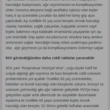
hastalığın bulaşmasını, ağır seyretmesini ve komplikasyonları
önler. Yumurta alerjisine bağlı anafilaksi öyküsü olan kişiler
hariç 6 ay üzerindeki çocuklar da dahil her birey grip aşısı
yaptırabilir. Aşı özellikle 65 yaş üzeri bireyler, kronik hastalığı
olanlar, hamileler, sağlık çalışanları, bağışıklık sistemi zayıf
kişiler, bakımevi veya kalabalık ortamlarda yaşayanlar için aşı
çok önemlidir. Grip aşıları vücudumuzun virüslere karşı antikor
üretmesini sağlar. Hastalığın bulaş riskini azaltmaya yardımcı
olur, ağır geçmesini ya da komplikasyonlarını önlemeyi sağlar.
RSV göründüğünden daha ciddi tablolar yaratabilir
RSV; yani “Respiratuar Sinsityal Virüs”, çoğu kişide hafif bir
soğuk algınlığı gibi seyretse de bazı bireylerde ciddi solunum
problemlerine yol açabilir. Özellikle 60 yaş üzerindekiler,
bebekler ve kronik hastalığı olan bireylerde zatürre, bronşit ve
solunum yetmezliği gibi ağır tablolar gelişebilir. RSV’ye karşı
geliştirilen aşılar artık ülkemizde de ulaşılabilir durumdadır.
Aşılanma ile özellikle 60 yaşın üzerindeki kişiler, kronik
hastalığı olan bireyler, 32-36’ıncı gebelik haftaları arasındaki