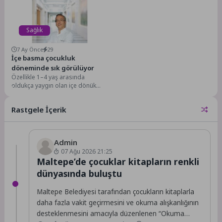
etkinliklerle...
Sağlık
7 Ay Önce
29
İçe basma çocukluk
döneminde sık görülüyor
Özellikle 1–4 yaş arasında
oldukça yaygın olan içe dönük
ayak; kemik, eklem ve kas
yapısının...
Rastgele İçerik
Admin
07 Ağu 2026 21:25
Maltepe’de çocuklar kitapların renkli
dünyasında buluştu
Maltepe Belediyesi tarafından çocukların kitaplarla
daha fazla vakit geçirmesini ve okuma alışkanlığının
desteklenmesini amacıyla düzenlenen “Okuma