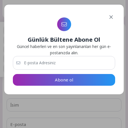
Etiketler :
Bu yazıya ait etiket bulunamadı.
Bir Yorum Yazın
Günlük Bültene Abone Ol
E-posta adresiniz yayınlanmayacak.
Gerekli alanlar
*
ile
0
Güncel haberleri ve en son yayınlananları her gün e-
işaretlenmişlerdir
postanızda alın.
Abone ol