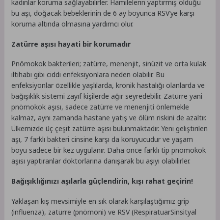
kadınlar koruma sağlayabilirler. Hamilelerin yaptırmış olduğu
bu aşı, doğacak bebeklerinin de 6 ay boyunca RSV’ye karşı
koruma altında olmasına yardımcı olur.
Zatürre aşısı hayati bir korumadır
Pnömokok bakterileri; zatürre, menenjit, sinüzit ve orta kulak
iltihabı gibi ciddi enfeksiyonlara neden olabilir. Bu
enfeksiyonlar özellikle yaşlılarda, kronik hastalığı olanlarda ve
bağışıklık sistemi zayıf kişilerde ağır seyredebilir. Zatürre yani
pnömokok aşısı, sadece zatürre ve menenjiti önlemekle
kalmaz, aynı zamanda hastane yatış ve ölüm riskini de azaltır.
Ülkemizde üç çeşit zatürre aşısı bulunmaktadır. Yeni geliştirilen
aşı, 7 farklı bakteri cinsine karşı da koruyucudur ve yaşam
boyu sadece bir kez uygulanır. Daha önce farklı tip pnömokok
aşısı yaptıranlar doktorlarına danışarak bu aşıyı olabilirler.
Bağışıklığınızı aşılarla güçlendirin, kışı rahat geçirin!
Yaklaşan kış mevsimiyle en sık olarak karşılaştığımız grip
(influenza), zatürre (pnömoni) ve RSV (RespiratuarSinsityal