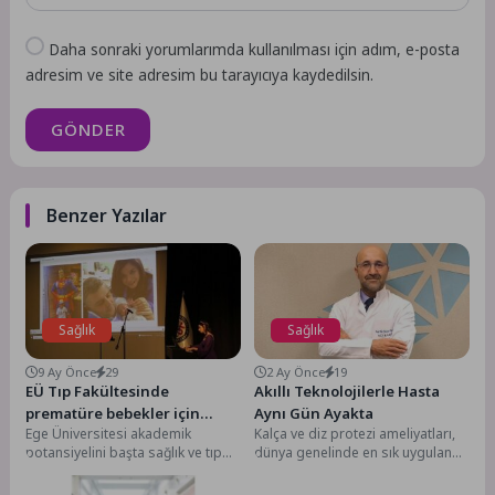
Daha sonraki yorumlarımda kullanılması için adım, e-posta
adresim ve site adresim bu tarayıcıya kaydedilsin.
GÖNDER
Benzer Yazılar
Sağlık
Sağlık
9 Ay Önce
29
2 Ay Önce
19
EÜ Tıp Fakültesinde
Akıllı Teknolojilerle Hasta
prematüre bebekler için
Aynı Gün Ayakta
Ege Üniversitesi akademik
Kalça ve diz protezi ameliyatları,
farkındalık etkinliği
potansiyelini başta sağlık ve tıp
dünya genelinde en sık uygulanan
düzenlendi
olmak üzere farklı disiplinler
ortopedik cerrahiler arasında yer
tarafından düzenlenen
alıyor....