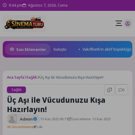
9:44 pm
Ağustos 7, 2026, Cuma
Son Eklenenler
itapların renkli dünyasında buluştu
VakıfBank’ın aktif büyüklüğü yıllık 
Ana Sayfa
Sağlık
Üç Aşı ile Vücudunuzu Kışa Hazırlayın!
Sağlık
0
Üç Aşı ile Vücudunuzu Kışa
Hazırlayın!
Admin
15 Kas 2025 00:17
Güncelleme: 15 Kas 2025
26 Görüntüleme
5 dk.