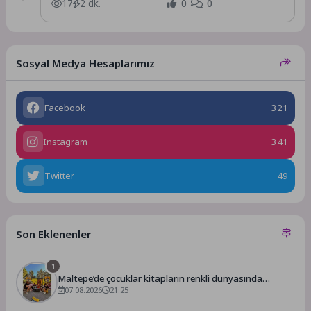
Etkinliği”, ailelerin yoğun katılımıyla...
17
2 dk.
0
0
Sosyal Medya Hesaplarımız
Facebook
321
Instagram
341
Twitter
49
Son Eklenenler
1
Maltepe’de çocuklar kitapların renkli dünyasında
buluştu
07.08.2026
21:25