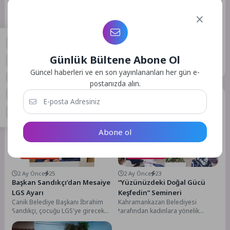
Daha sonraki yorumlarımda kullanılması için adım, e-posta
adresim ve site adresim bu tarayıcıya kaydedilsin.
Günlük Bültene Abone Ol
GÖNDER
0
Güncel haberleri ve en son yayınlananları her gün e-
postanızda alın.
Benzer Yazılar
Abone ol
Gündem
Gündem
2 Ay Önce
25
2 Ay Önce
23
Başkan Sandıkçı’dan Mesaiye
“Yüzünüzdeki Doğal Gücü
LGS Ayarı
Keşfedin” Semineri
Canik Belediye Başkanı İbrahim
Kahramankazan Belediyesi
Sandıkçı, çocuğu LGS'ye girecek
tarafından kadınlara yönelik
olan tüm personelin mesai çıkış
“Yüzünüzdeki Doğal Gücü
saatinin 12.00...
Keşfedin” semineri