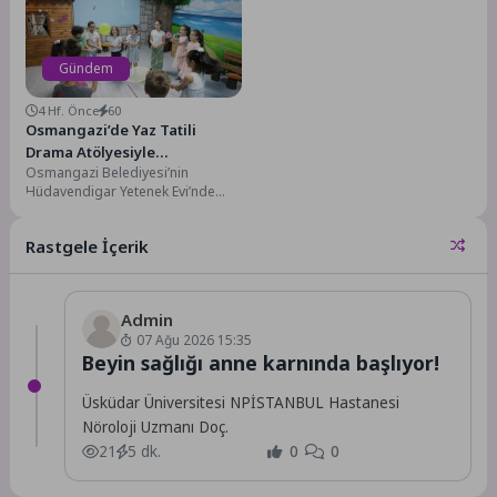
düzenlendi. Kadınlar Lokali’nde
gerçekleştirilen seminerde, yüz...
Gündem
4 Hf. Önce
60
Osmangazi’de Yaz Tatili
Drama Atölyesiyle
Osmangazi Belediyesi’nin
Renkleniyor
Hüdavendigar Yetenek Evi’nde
başlattığı drama atölyesi,
çocukların yaz tatilini eğlenerek
Rastgele İçerik
öğrenip sosyal, zihinsel...
Admin
07 Ağu 2026 15:35
Beyin sağlığı anne karnında başlıyor!
Üsküdar Üniversitesi NPİSTANBUL Hastanesi
Nöroloji Uzmanı Doç.
21
5 dk.
0
0