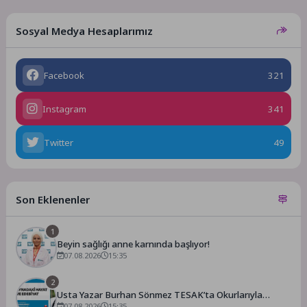
Sosyal Medya Hesaplarımız
Facebook
321
Instagram
341
Twitter
49
Son Eklenenler
1
Beyin sağlığı anne karnında başlıyor!
07.08.2026
15:35
2
Usta Yazar Burhan Sönmez TESAK’ta Okurlarıyla
Buluşuyor
07.08.2026
15:35