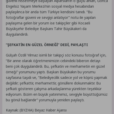
güvenli hissetmeye başlayan Alparslan’ın o güçlü anları, Gonca
Engelsiz Yaşam Merkezi’nin sosyal medya hesabından
paylaşılınca bir anda tüm Türkiye kendisini tanıdı. “Bu
fotoğraflar güveni ve sevgiyi anlatıyor” notu ile yapılan
paylaşıma gelen bir yorum ise takipçiler gibi Kocaeli
Büyükşehir Belediye Başkanı Tahir Büyükakın’ı da
duygulandırdı.
“ŞEFKATİN EN GÜZEL ÖRNEĞİ” DEDİ, PAYLAŞTI
Gülşah Özdil Yılmaz isimli bir takipçi söz konusu fotoğraf için,
“Bir anne olarak öğretmenimizin cebindeki biberon detayı
beni çok duygulandırdı. Bu, şefkatin ve merhametin en güzel
örneği” yorumunu yaptı. Başkan Büyükakın bu yorumu
sayfasına taşıdı ve, “Belediyecilik sadece yol ve köprü yapmak
değildir; şefkattir, merhamettir, gönüllere dokunmaktır. Bu
şefkati gösteren çalışma arkadaşlarıma yürekten teşekkür
ediyorum. Bizim en büyük yatırımımız, sevgiyle büyüttüğümüz
bu gönül bağlarıdır” yorumuyla yeniden paylaştı.
Kaynak: (BYZHA) Beyaz Haber Ajansı