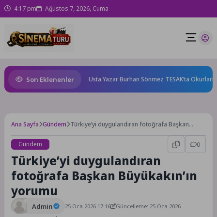
4:17 pm
Ağustos 7, 2026, Cuma
Son Eklenenler
e karnında başlıyor!
Usta Yazar Burhan Sönmez TESAK’ta Okurlarıyla 
Ana Sayfa
Gündem
Türkiye’yi duygulandıran fotoğrafa Başkan
Büyükakın’ın yorumu
Gündem
0
Türkiye’yi duygulandıran
fotoğrafa Başkan Büyükakın’ın
yorumu
Admin
25 Oca 2026 17:16
Güncelleme: 25 Oca 2026