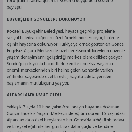
fotoğrafının altına gelen bir yorumu duygu dolu sözlerle
paylaştı.
BÜYÜKŞEHİR GÖNÜLLERE DOKUNUYOR
Kocaeli Büyükşehir Belediyesi, hayata geçirdiği projelerle
sosyal belediyeciliğin en güzel örneklerini sergiliyor, binlerce
kişinin hayatına dokunuyor. Türkiye’ye örnek gösterilen Gonca
Engelsiz Yaşam Merkezi de özel gereksinimli bireylerin güvenle
yaşam deneyimlerini geliştirdiği merkez olarak dikkat çekiyor.
Sunduğu çok yönlü hizmetlerle kentte engelsiz yaşamın
önemli merkezlerinden biri haline gelen Gonca’da verilen
eğitimler sayesinde özel bireyler, hayata adeta yeniden
başlamanın mutluluğunu yaşıyor.
ALPARSLAN’A UMUT OLDU
Yaklaşık 7 ayda 10 bine yakın özel bireyin hayatına dokunan
Gonca Engelsiz Yaşam Merkezi’nde eğitim gören 4.5 yaşındaki
Alparslan da o özel bireylerden biri. Gonca’da aldığı fizik tedavi
ve bireysel eğitimle her gün biraz daha güçlü ve kendine