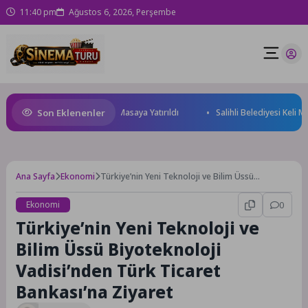
11:40 pm
Ağustos 6, 2026, Perşembe
Son Eklenenler
eği ve Yatırım Potansiyeli Masaya Yatırıldı
Salihli Belediyesi Keli Mah
Ana Sayfa
Ekonomi
Türkiye’nin Yeni Teknoloji ve Bilim Üssü
Biyoteknoloji Vadisi’nden Türk Ticaret
Bankası’na Ziyaret
Ekonomi
0
Türkiye’nin Yeni Teknoloji ve
Bilim Üssü Biyoteknoloji
Vadisi’nden Türk Ticaret
Bankası’na Ziyaret