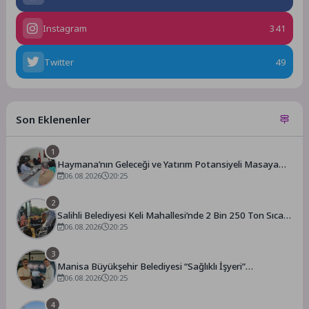
Instagram
341
Twitter
49
Son Eklenenler
1
Haymana’nın Geleceği ve Yatırım Potansiyeli Masaya
Yatırıldı
06.08.2026
20:25
2
Salihli Belediyesi Keli Mahallesi’nde 2 Bin 250 Ton Sıcak
Asfalt Çalışmasını Tamamladı
06.08.2026
20:25
3
Manisa Büyükşehir Belediyesi “Sağlıklı İşyeri”
Sertifikasını Aldı
06.08.2026
20:25
4