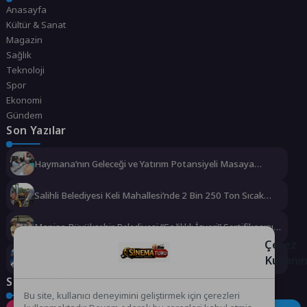
Anasayfa
Kültür & Sanat
Magazin
Sağlık
Teknoloji
Spor
Ekonomi
Gündem
Son Yazılar
Haymana’nın Geleceği ve Yatırım Potansiyeli Masaya
Yatırıldı
Salihli Belediyesi Keli Mahallesi’nde 2 Bin 250 Ton Sıcak
Asfalt Çalışmasını Tamamladı
Manisa Büyükşehir Belediyesi “Sağlıklı İşyeri” Sertifikasını
Aldı
Çerez
Kullanı
Büyükşehir’den Darıca’ya modern ulaşım yatırımı
Sosyal Medya
Bu site, kullanıcı deneyimini geliştirmek için çerezleri