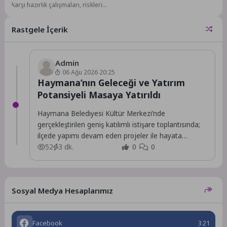
karşı hazırlık çalışmaları, riskleri
azaltmaya yönelik adımlar ve afet
anında müdahale...
Rastgele İçerik
Admin
06 Ağu 2026 20:25
Haymana’nın Geleceği ve Yatırım
Potansiyeli Masaya Yatırıldı
Haymana Belediyesi Kültür Merkezi’nde
gerçekleştirilen geniş katılımlı istişare toplantısında;
ilçede yapımı devam eden projeler ile hayata
geçirilmesi planlanan yeni yatırımlar,...
52
3 dk.
0
0
Sosyal Medya Hesaplarımız
Facebook
321