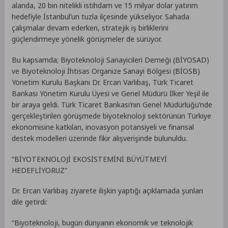
alanda, 20 bin nitelikli istihdam ve 15 milyar dolar yatırım
hedefiyle İstanbul’un tuzla ilçesinde yükseliyor. Sahada
çalışmalar devam ederken, stratejik iş birliklerini
güçlendirmeye yönelik görüşmeler de sürüyor.
Bu kapsamda; Biyoteknoloji Sanayicileri Derneği (BİYOSAD)
ve Biyoteknoloji İhtisas Organize Sanayi Bölgesi (BİOSB)
Yönetim Kurulu Başkanı Dr. Ercan Varlıbaş, Türk Ticaret
Bankası Yönetim Kurulu Üyesi ve Genel Müdürü İlker Yeşil ile
bir araya geldi. Türk Ticaret Bankası’nın Genel Müdürlüğü’nde
gerçekleştirilen görüşmede biyoteknoloji sektörünün Türkiye
ekonomisine katkıları, inovasyon potansiyeli ve finansal
destek modelleri üzerinde fikir alışverişinde bulunuldu.
“BİYOTEKNOLOJİ EKOSİSTEMİNİ BÜYÜTMEYİ
HEDEFLİYORUZ”
Dr. Ercan Varlıbaş ziyarete ilişkin yaptığı açıklamada şunları
dile getirdi:
“Biyoteknoloji, bugün dünyanın ekonomik ve teknolojik