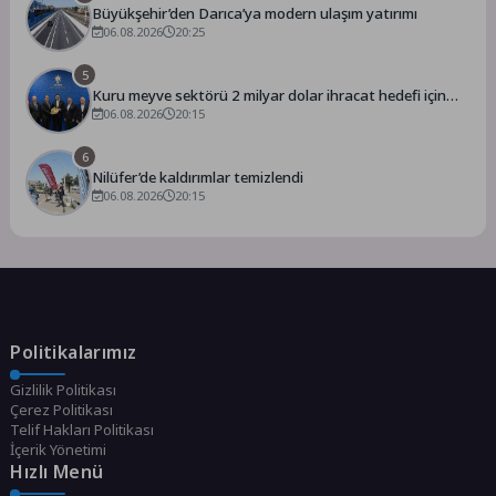
Büyükşehir’den Darıca’ya modern ulaşım yatırımı
06.08.2026
20:25
5
Kuru meyve sektörü 2 milyar dolar ihracat hedefi için
Ankara’dan destek istedi
06.08.2026
20:15
6
Nilüfer’de kaldırımlar temizlendi
06.08.2026
20:15
Politikalarımız
Gizlilik Politikası
Çerez Politikası
Telif Hakları Politikası
İçerik Yönetimi
Hızlı Menü