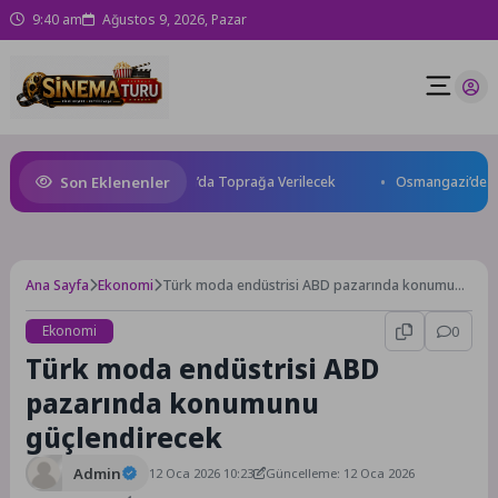
9:40 am
Ağustos 9, 2026, Pazar
Son Eklenenler
Kaybetti: Kuzey Makedonya’da Toprağa Verilecek
Osmangazi’de Geleceğ
Ana Sayfa
Ekonomi
Türk moda endüstrisi ABD pazarında konumunu
güçlendirecek
Ekonomi
0
Türk moda endüstrisi ABD
pazarında konumunu
güçlendirecek
Admin
12 Oca 2026 10:23
Güncelleme: 12 Oca 2026