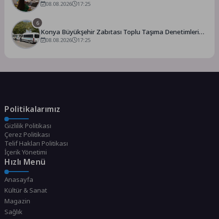
08.08.2026
17:25
6
Konya Büyükşehir Zabıtası Toplu Taşıma Denetimlerini
Sürdürüyor
08.08.2026
17:25
Politikalarımız
Gizlilik Politikası
Çerez Politikası
Telif Hakları Politikası
İçerik Yönetimi
Hızlı Menü
Anasayfa
Kültür & Sanat
Magazin
Sağlık