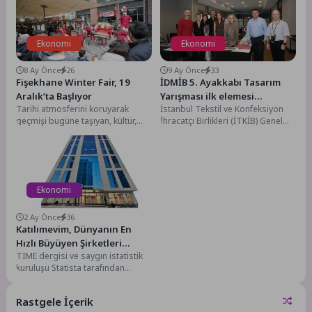
Ekonomi
Ekonomi
8 Ay Önce
26
9 Ay Önce
33
Fişekhane Winter Fair, 19
İDMİB 5. Ayakkabı Tasarım
Aralık’ta Başlıyor
Yarışması ilk elemesi
Tarihi atmosferini koruyarak
İstanbul Tekstil ve Konfeksiyon
gerçekleşti
geçmişi bugüne taşıyan, kültür,
İhracatçı Birlikleri (İTKİB) Genel
sanat, gastronomi ve yaşamı bir
Sekreterliği bünyesinde faaliyet
araya getiren, Özak...
gösteren İstanbul Deri ve...
Ekonomi
2 Ay Önce
36
Katılımevim, Dünyanın En
Hızlı Büyüyen Şirketleri
TIME dergisi ve saygın istatistik
Arasında İlk 50’de.
kuruluşu Statista tarafından
hazırlanan “World’s Growth
Leaders 2026” (Dünyanın
Rastgele İçerik
Büyüme...