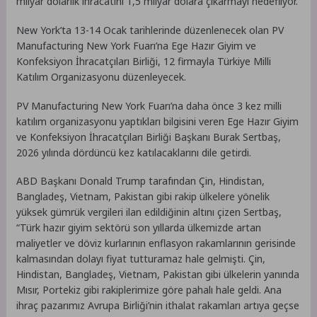
milyar dolarlık ihracatını 1,5 milyar dolara çıkarmayı hedefliyor.
New York’ta 13-14 Ocak tarihlerinde düzenlenecek olan PV
Manufacturing New York Fuarı’na Ege Hazır Giyim ve
Konfeksiyon İhracatçıları Birliği, 12 firmayla Türkiye Milli
Katılım Organizasyonu düzenleyecek.
PV Manufacturing New York Fuarı’na daha önce 3 kez milli
katılım organizasyonu yaptıkları bilgisini veren Ege Hazır Giyim
ve Konfeksiyon İhracatçıları Birliği Başkanı Burak Sertbaş,
2026 yılında dördüncü kez katılacaklarını dile getirdi.
ABD Başkanı Donald Trump tarafından Çin, Hindistan,
Bangladeş, Vietnam, Pakistan gibi rakip ülkelere yönelik
yüksek gümrük vergileri ilan edildiğinin altını çizen Sertbaş,
“Türk hazır giyim sektörü son yıllarda ülkemizde artan
maliyetler ve döviz kurlarının enflasyon rakamlarının gerisinde
kalmasından dolayı fiyat tutturamaz hale gelmişti. Çin,
Hindistan, Bangladeş, Vietnam, Pakistan gibi ülkelerin yanında
Mısır, Portekiz gibi rakiplerimize göre pahalı hale geldi. Ana
ihraç pazarımız Avrupa Birliği’nin ithalat rakamları artıya geçse