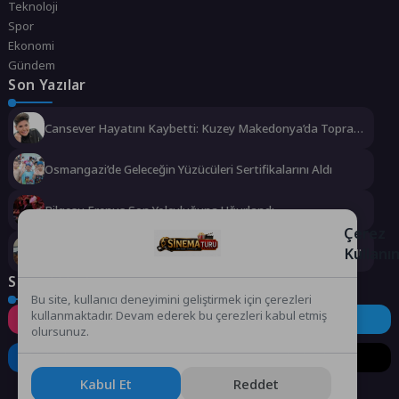
Teknoloji
Spor
Ekonomi
Gündem
Son Yazılar
Cansever Hayatını Kaybetti: Kuzey Makedonya’da Toprağa
Verilecek
Osmangazi’de Geleceğin Yüzücüleri Sertifikalarını Aldı
Bilgesu Erenus Son Yolculuğuna Uğurlandı
Çerez
Kullanı
Urla Belediyesi’nden ücretsiz üniversite tercih danışmanlığı
Sosyal Medya
Bu site, kullanıcı deneyimini geliştirmek için çerezleri
kullanmaktadır. Devam ederek bu çerezleri kabul etmiş
Instagram
Facebook
Twitter
olursunuz.
LinkedIn
YouTube
TikTok
Kabul Et
Reddet