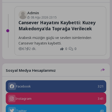
Admin
08 Ağu 2026 23:15
Cansever Hayatını Kaybetti: Kuzey
Makedonya’da Toprağa Verilecek
Arabesk müziğin güçlü ve sevilen isimlerinden
Cansever hayatını kaybetti.
67
2 dk.
0
0
Sosyal Medya Hesaplarımız
Facebook
321
Instagram
341
Twitter
49