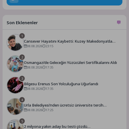
Son Eklenenler
1
Cansever Hayatını Kaybetti: Kuzey Makedonya’da
Toprağa Verilecek
08.08.2026
23:15
2
Osmangazi’de Geleceğin Yüzücüleri Sertifikalarını Aldı
08.08.2026
17:35
3
Bilgesu Erenus Son Yolculuğuna Uğurlandı
08.08.2026
17:35
4
Urla Belediyesi’nden ücretsiz üniversite tercih
danışmanlığı
08.08.2026
17:25
5
2 milyona yakın aday bu testi çözdü…