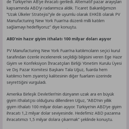
de Türkiye’nin AB’ye ihracatı geriledi. Alternatif pazar arayışları
kapsamında ABD’yi radarımıza aldık. Ticaret Bakanlığımızın
“Uzak Ülkeler Stratejisi”yle de uyumlu olarak EHKİB olarak PV
Manufacturing New York Fuarı’na düzenli milli katılım
sağlamayı hedefliyoruz” diye konuştu.
ABD’nin hazır giyim ithalatı 100 milyar doları aşıyor
PV Manufacturing New York Fuarı’na katılımcıların seçici kurul
tarafından özenle incelenerek seçildiği bilgisini veren Ege Hazır
Giyim ve Konfeksiyon İhracatçıları Birliği Yönetim Kurulu Üyesi
ve Dış Pazar Komitesi Başkanı Tala Uğuz, fuarda hem
katılımcı hem ziyaretçi kalitesinin diğer fuarların üzerinde
seyrettiğini vurguladı.
Amerika Birleşik Devletleri’nin dünyanın uzak ara en büyük
giyim ithalatçısı olduğunu dillendiren Uğuz, “ABD’nin yıllık
giyim ithalatı 100 milyar doları aşıyor. Türkiye’nin ABD’ye giyim
ihracatı 1,2 milyar dolar seviyesinde. Hedefimiz ABD pazarına
ihracatımızı 1,5 milyar dolara çıkarmak” şeklinde konuştu.