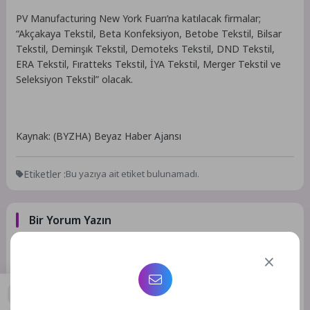
PV Manufacturing New York Fuarı’na katılacak firmalar;
“Akçakaya Tekstil, Beta Konfeksiyon, Betobe Tekstil, Bilsar
Tekstil, Demirışık Tekstil, Demoteks Tekstil, DND Tekstil,
ERA Tekstil, Fıratteks Tekstil, İYA Tekstil, Merger Tekstil ve
Seleksiyon Tekstil” olacak.
Kaynak: (BYZHA) Beyaz Haber Ajansı
Etiketler :
Bu yazıya ait etiket bulunamadı.
Bir Yorum Yazın
E-posta adresiniz yayınlanmayacak.
Gerekli alanlar
*
ile
işaretlenmişlerdir