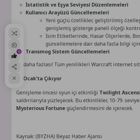
İstatistik ve Eşya Seviyesi Düzenlemeleri
Kullanıcı Arayüzü Güncellemeleri
Yeni güçlü özellikler, geliştirilmiş öze
genişlemiş gösterge paneli ölçeği kontro
İsim Etiketlerinde, Hasar Ölçerlerde, Bo
güncellemelere dair daha fazla bilgi iç
Transmog Sistem Güncellemeleri
0
Ve daha fazlası! Tüm yenilikleri Warcraft internet si
27 Ocak’ta Çıkıyor
Genişleme öncesi oyun içi etkinliği
Twilight Ascens
saldırılarıyla yüzleşecek. Bu etkinlikler, 10-79. sev
Mysterious Fortune
güçlendirmesini de içerecek.
Kaynak: (BYZHA) Beyaz Haber Ajansı