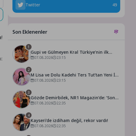
Twitter
49
Son Eklenenler
ı
!
1
Gupi ve Gülmeyen Kral Türkiye’nin ilk
IMAX® animasyon filmi oluyor
07.08.2026
23:15
ı:
2
M Lisa ve Dolu Kadehi Ters Tut’tan Yeni İş
Birliği: Vişne
07.08.2026
23:15
3
Gözde Demirbilek, NR1 Magazin’de: ‘Son
assolist olarak var olacağım!’
07.08.2026
22:35
4
Kayseri’de izdiham değil, rekor vardı!
07.08.2026
22:35