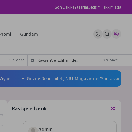
Son Dakika
Yazarlar
İletişim
Hakkımızda
onomi
Gündem
Kayseri’de izdiham değil, rekor vardı!
9 s. önce
9 s. önce
Gözde Demirbilek, NR1 Magazin’de: ‘Son assolist olarak v
Rastgele İçerik
Admin