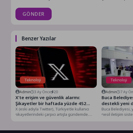
GÖNDER
Benzer Yazılar
Teknoloji
Teknoloji
Admin
3 Ay Önce
20
Admin
7 Ay Ö
X’te erişim ve güvenlik alarmı:
Buca Belediye
Şikayetler bir haftada yüzde 452
destekli yeni
arttı
X (eski adıyla Twitter), Türkiye’de kullanıcı
hizmete girdi
Buca Belediyesi, 
şikayetlerindeki çarpıcı artışla gündemde.
nesil iletişim sist
Şikayetvar verilerine göre platforma yönelik...
yönetiminde katıl