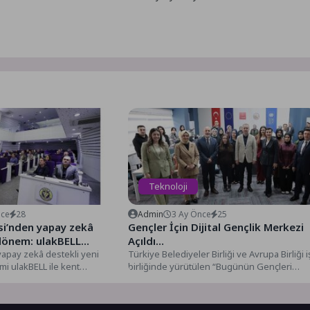
Teknoloji
nce
28
Admin
3 Ay Önce
25
si’nden yapay zekâ
Gençler İçin Dijital Gençlik Merkezi
 dönem: ulakBELL
Açıldı…
yapay zekâ destekli yeni
Türkiye Belediyeler Birliği ve Avrupa Birliği i
emi ulakBELL ile kent
birliğinde yürütülen “Bugünün Gençleri
ımcı demokrasiyi...
Geleceğin Meslekleri Projesi” kapsamında,..