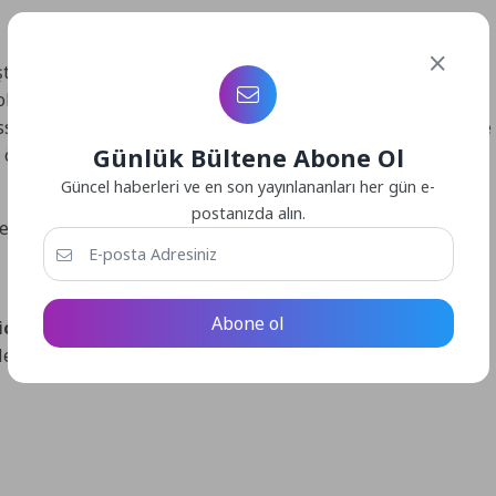
lleştirme seçenekleri, daha temiz görünen baskın kutucuğu,
lleri ve daha fazlası bulunuyor.
ss Uyarılarında ve daha fazlasında yapılan değişikliklere ve
Günlük Bültene Abone Ol
in önceden yayınlanan makalemizi oku.
Güncel haberleri ve en son yayınlananları her gün e-
postanızda alın.
tesindeki içerik güncelleme notlarından inceleyebilirsin.
Abone ol
ion
‘da oyuncular dünyanın dört bir yanında beliren Void
iyeler arasında tecrübe yükseltmesi sağlayan
Winds of