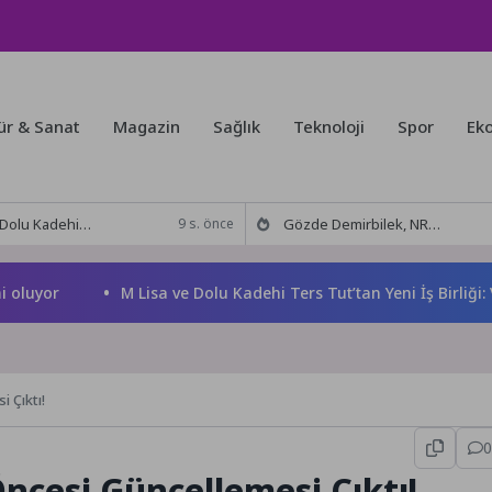
ür & Sanat
Magazin
Sağlık
Teknoloji
Spor
Ek
 Tut’tan Yeni İş Birliği: Vişne
Gözde Demirbilek, NR1 Magazin’de: ‘Son assolist olarak var olacağım!’
9 s. önce
or
M Lisa ve Dolu Kadehi Ters Tut’tan Yeni İş Birliği: Vişne
 Çıktı!
0
cesi Güncellemesi Çıktı!