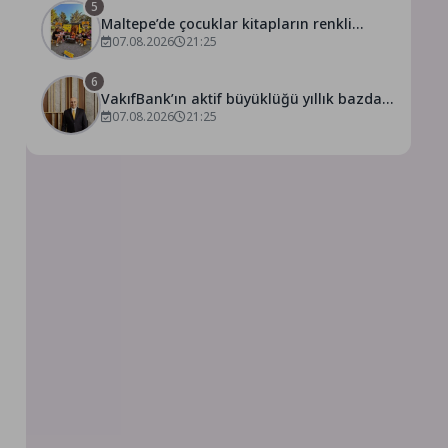
5
Maltepe’de çocuklar kitapların renkli
dünyasında buluştu
07.08.2026
21:25
6
VakıfBank’ın aktif büyüklüğü yıllık bazda
07.08.2026
21:25
yüzde 28 artışla 5,8 trilyon TL’yi aştı