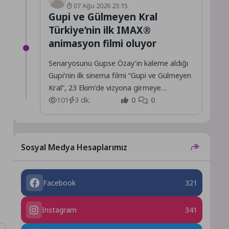
07 Ağu 2026 23:15
Gupi ve Gülmeyen Kral
Türkiye’nin ilk IMAX®
animasyon filmi oluyor
Senaryosunu Gupse Özay’ın kaleme aldığı
Gupi’nin ilk sinema filmi “Gupi ve Gülmeyen
Kral”, 23 Ekim’de vizyona girmeye
hazırlanıyor.
101
3 dk.
0
0
Sosyal Medya Hesaplarımız
Facebook
321
Instagram
341