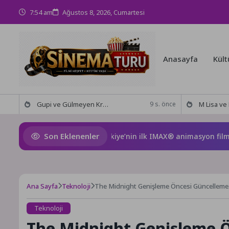
7:54 am
Ağustos 8, 2026, Cumartesi
Anasayfa
Kült
Gupi ve Gülmeyen Kral Türkiye’nin ilk IMAX® animasyon filmi oluyor
M Lisa ve Dolu Kadehi Ters
9 s. önce
Son Eklenenler
upi ve Gülmeyen Kral Türkiye’nin ilk IMAX® animasyon filmi oluy
Ana Sayfa
Teknoloji
The Midnight Genişleme Öncesi Güncellemesi
Teknoloji
The Midnight Genişleme Ön