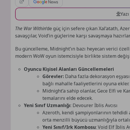
Yazı
The War Within
‘de güç için sefere çıkan Xal’atath, Aze
savaşçılar, Void’in güçlerine karşı savaşmaya hazır
Bu güncelleme, Midnight’ın bazı heyecan verici özell
modern WoW oyun istemcisiyle birlikte sistem değişik
Oyuncu Kişisel Alanları Güncellemeleri
Görevler:
Daha fazla dekorasyon eşyası 
bağlı mahalle faaliyetlerini oyuna ekler.
Midnight’a sahip olanlar, Gece Elfi ve Ka
temalarını elde edecek.
Yeni Sınıf Uzmanlığı
: Devourer İblis Avcısı
Azeroth, kendi şampiyonlarının tehdidi 
orta menzilli büyücü uzmanlığıyla ortalı
Yeni Sınıf/Irk Kombosu
: Void Elf İblis A