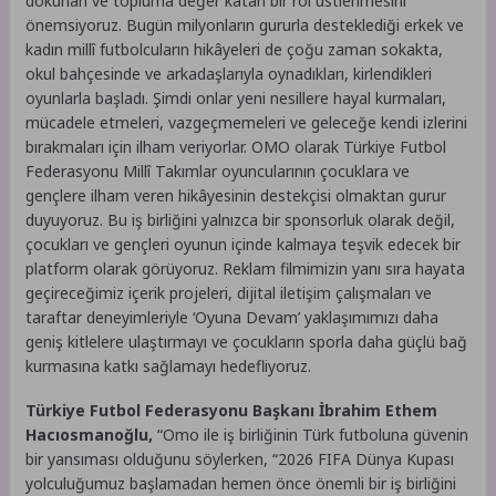
dokunan ve topluma değer katan bir rol üstlenmesini
önemsiyoruz. Bugün milyonların gururla desteklediği erkek ve
kadın millî futbolcuların hikâyeleri de çoğu zaman sokakta,
okul bahçesinde ve arkadaşlarıyla oynadıkları, kirlendikleri
oyunlarla başladı. Şimdi onlar yeni nesillere hayal kurmaları,
mücadele etmeleri, vazgeçmemeleri ve geleceğe kendi izlerini
bırakmaları için ilham veriyorlar. OMO olarak Türkiye Futbol
Federasyonu Millî Takımlar oyuncularının çocuklara ve
gençlere ilham veren hikâyesinin destekçisi olmaktan gurur
duyuyoruz. Bu iş birliğini yalnızca bir sponsorluk olarak değil,
çocukları ve gençleri oyunun içinde kalmaya teşvik edecek bir
platform olarak görüyoruz. Reklam filmimizin yanı sıra hayata
geçireceğimiz içerik projeleri, dijital iletişim çalışmaları ve
taraftar deneyimleriyle ‘Oyuna Devam’ yaklaşımımızı daha
geniş kitlelere ulaştırmayı ve çocukların sporla daha güçlü bağ
kurmasına katkı sağlamayı hedefliyoruz.
Türkiye Futbol Federasyonu Başkanı İbrahim Ethem
Hacıosmanoğlu,
“Omo ile iş birliğinin Türk futboluna güvenin
bir yansıması olduğunu söylerken, “2026 FIFA Dünya Kupası
yolculuğumuz başlamadan hemen önce önemli bir iş birliğini