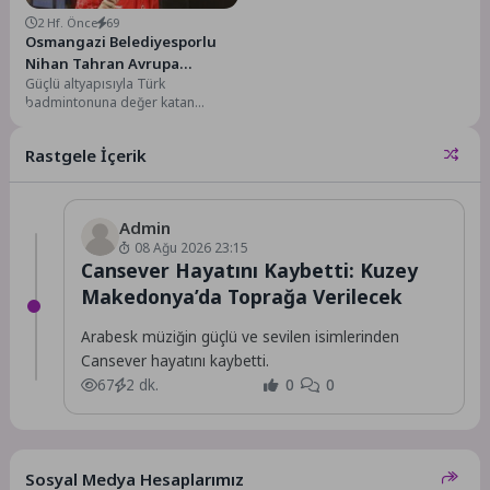
2 Hf. Önce
69
Osmangazi Belediyesporlu
Nihan Tahran Avrupa
Güçlü altyapısıyla Türk
Yolunda
badmintonuna değer katan
Osmangazi Belediyespor,
yetiştirdiği sporcu ve
Rastgele İçerik
antrenörüyle U15 Avrupa
Badminton...
Admin
08 Ağu 2026 23:15
Cansever Hayatını Kaybetti: Kuzey
Makedonya’da Toprağa Verilecek
Arabesk müziğin güçlü ve sevilen isimlerinden
Cansever hayatını kaybetti.
67
2 dk.
0
0
Sosyal Medya Hesaplarımız