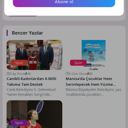
Abone ol
GÖNDER
Benzer Yazılar
Spor
Spor
2 Ay Önce
45
5 Gün Önce
85
Canikli Kadınlardan A Milli
Manisa’da Çocuklar Hem
Takıma Tam Destek
Serinleyecek Hem Yüzme
Canik Belediyesi 5. Geleneksel
Manisa Büyükşehir Belediyesi, yaz
Öğrenecek
Hanım Konakları Sergi'nde
sıcaklarında çocukları
hazırlanan "İlmek İlmek Emek,
serinletecek ve spora teşvik
İlmek İlmek Zafer" standı...
edecek bir projeyi hayata
geçiriyor....
Spor