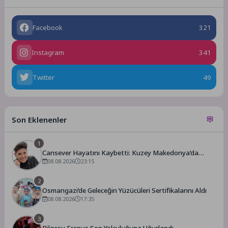
Facebook
321
Instagram
341
Twitter
49
Son Eklenenler
1
Cansever Hayatını Kaybetti: Kuzey Makedonya’da
Toprağa Verilecek
08.08.2026
23:15
2
Osmangazi’de Geleceğin Yüzücüleri Sertifikalarını Aldı
08.08.2026
17:35
3
Bilgesu Erenus Son Yolculuğuna Uğurlandı