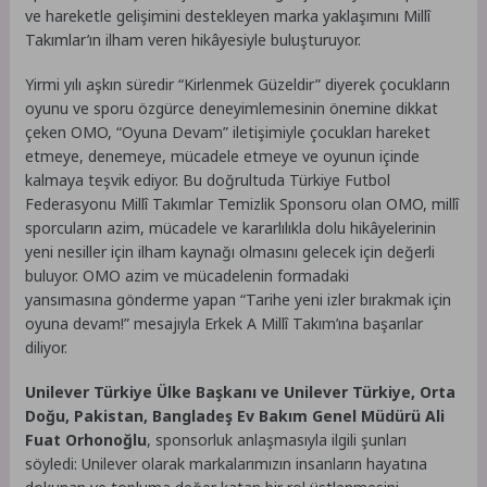
ve hareketle gelişimini destekleyen marka yaklaşımını Millî
Takımlar’ın ilham veren hikâyesiyle buluşturuyor.
Yirmi yılı aşkın süredir “Kirlenmek Güzeldir” diyerek çocukların
oyunu ve sporu özgürce deneyimlemesinin önemine dikkat
çeken OMO, “Oyuna Devam” iletişimiyle çocukları hareket
etmeye, denemeye, mücadele etmeye ve oyunun içinde
kalmaya teşvik ediyor. Bu doğrultuda Türkiye Futbol
Federasyonu Millî Takımlar Temizlik Sponsoru olan OMO, millî
sporcuların azim, mücadele ve kararlılıkla dolu hikâyelerinin
yeni nesiller için ilham kaynağı olmasını gelecek için değerli
buluyor. OMO azim ve mücadelenin formadaki
yansımasına gönderme yapan “Tarihe yeni izler bırakmak için
oyuna devam!” mesajıyla Erkek A Millî Takım’ına başarılar
diliyor.
Unilever Türkiye Ülke Başkanı ve Unilever Türkiye, Orta
Doğu, Pakistan, Bangladeş Ev Bakım Genel Müdürü Ali
Fuat Orhonoğlu
, sponsorluk anlaşmasıyla ilgili şunları
söyledi: Unilever olarak markalarımızın insanların hayatına