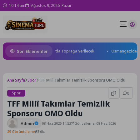
10:14 am
Ağustos 9, 2026, Pazar
Son Eklenenler
 Kaybetti: Kuzey Makedonya’da Toprağa Verilecek
Osmangazi’de Gelece
Ana Sayfa
Spor
TFF Millî Takımlar Temizlik Sponsoru OMO Oldu
Spor
0
TFF Millî Takımlar Temizlik
Sponsoru OMO Oldu
Admin
08 Haz 2026 14:53
Güncelleme: 08 Haz 2026
29 Görüntüleme
3 dk.