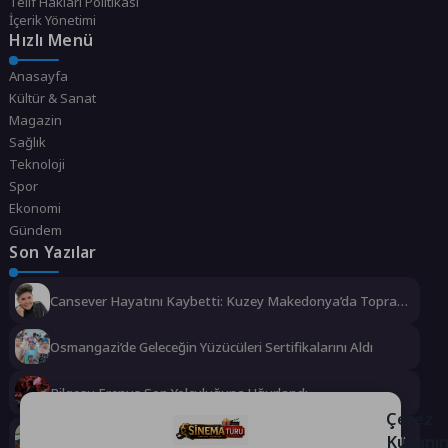
Telif Hakları Politikası
İçerik Yönetimi
Hızlı Menü
Anasayfa
Kültür & Sanat
Magazin
Sağlık
Teknoloji
Spor
Ekonomi
Gündem
Son Yazılar
Cansever Hayatını Kaybetti: Kuzey Makedonya’da Toprağa
Verilecek
Osmangazi’de Geleceğin Yüzücüleri Sertifikalarını Aldı
Bilgesu Erenus Son Yolculuğuna Uğurlandı
Çerez
Kullanı
Urla Belediyesi’nden ücretsiz üniversite tercih danışmanlığı