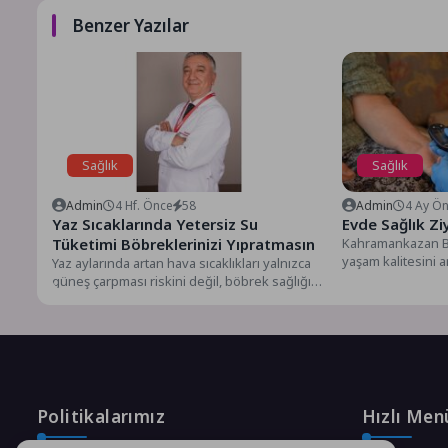
Benzer Yazılar
Sağlık
Sağlık
Admin
4 Hf. Önce
58
Admin
4 Ay Ö
Yaz Sıcaklarında Yetersiz Su
Evde Sağlık Zi
Tüketimi Böbreklerinizi Yıpratmasın
Kahramankazan Be
yaşam kalitesini 
Yaz aylarında artan hava sıcaklıkları yalnızca
çalışmalarını ilçe
güneş çarpması riskini değil, böbrek sağlığını
sürdürüyor.Sağlık 
da olumsuz etkileyebiliyor....
Politikalarımız
Hızlı Men