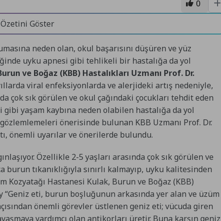
0
 Özetini Göster
yumasına neden olan, okul başarısını düşüren ve yüz
inde uyku apnesi gibi tehlikeli bir hastalığa da yol
run ve Boğaz (KBB) Hastalıkları Uzmanı Prof. Dr.
llarda viral enfeksiyonlarda ve alerjideki artış nedeniyle,
ında çok sık görülen ve okul çağındaki çocukları tehdit eden
 gibi yaşam kaybına neden olabilen hastalığa da yol
li gözlemlemeleri önerisinde bulunan KBB Uzmanı Prof. Dr.
attı, önemli uyarılar ve önerilerde bulundu.
ınlaşıyor. Özellikle 2-5 yaşları arasında çok sık görülen ve
ca burun tıkanıklığıyla sınırlı kalmayıp, uyku kalitesinden
dem Kozyatağı Hastanesi Kulak, Burun ve Boğaz (KBB)
ay “Geniz eti, burun boşluğunun arkasında yer alan ve üzüm
çısından önemli görevler üstlenen geniz eti; vücuda giren
 savaşmaya yardımcı olan antikorları üretir. Buna karşın geniz