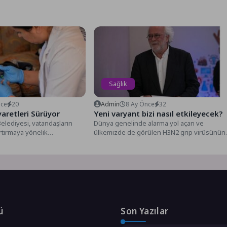
Sağlık
nce
20
Admin
8 Ay Önce
32
yaretleri Sürüyor
Yeni varyant bizi nasıl etkileyecek?
lediyesi, vatandaşların
Dünya genelinde alarma yol açan ve
artırmaya yönelik
ülkemizde de görülen H3N2 grip virüsünün
 genelinde aralıksız
Türkiye’de nasıl ve...
İşleri Müdürlüğü ekipleri...
ü
Son Yazılar