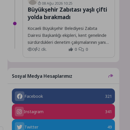
08 Ağu 2026 10:25
Büyükşehir Zabıtası yaşlı çifti
yolda bırakmadı
Kocaeli Büyükşehir Belediyesi Zabıta
Dairesi Başkanlığı ekipleri, kent genelinde
sürdürdükleri denetim çalışmalarının yanı
sıra ihtiyaç duyan vatandaşlara yönelik
0
2 dk.
0
0
destekleriyle de...
Sosyal Medya Hesaplarımız
Facebook
321
Instagram
341
Twitter
49