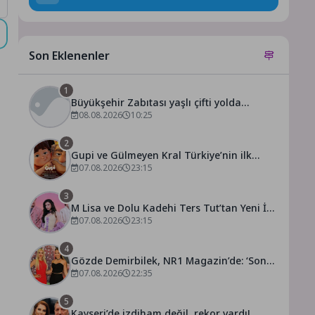
Son Eklenenler
1
Büyükşehir Zabıtası yaşlı çifti yolda
bırakmadı
08.08.2026
10:25
2
Gupi ve Gülmeyen Kral Türkiye’nin ilk
IMAX® animasyon filmi oluyor
07.08.2026
23:15
3
M Lisa ve Dolu Kadehi Ters Tut’tan Yeni İş
Birliği: Vişne
07.08.2026
23:15
4
Gözde Demirbilek, NR1 Magazin’de: ‘Son
assolist olarak var olacağım!’
07.08.2026
22:35
5
Kayseri’de izdiham değil, rekor vardı!