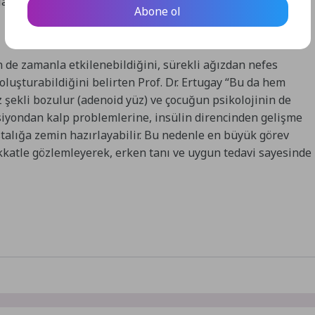
utlaka kulak, burun ve boğaz muayenesi yapılmalıdır.”
Abone ol
de zamanla etkilenebildiğini, sürekli ağızdan nefes
luşturabildiğini belirten Prof. Dr. Ertugay “Bu da hem
z şekli bozulur (adenoid yüz) ve çocuğun psikolojinin de
siyondan kalp problemlerine, insülin direncinden gelişme
astalığa zemin hazırlayabilir. Bu nedenle en büyük görev
kkatle gözlemleyerek, erken tanı ve uygun tedavi sayesinde