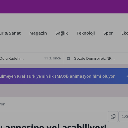
ür & Sanat
Magazin
Sağlık
Teknoloji
Spor
Ek
 Tut’tan Yeni İş Birliği: Vişne
Gözde Demirbilek, NR1 Magazin’de: ‘Son assolist olarak var olacağım!’
11 s. önce
en Kral Türkiye’nin ilk IMAX® animasyon filmi oluyor
M L
yor!
0
 apnesine yol açabiliyor!