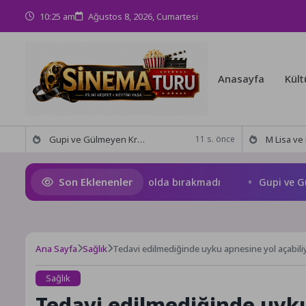
10:25 am
Ağustos 8, 2026, Cumartesi
Anasayfa
Kült
Gupi ve Gülmeyen Kral Türkiye’nin ilk IMAX® animasyon filmi oluyor
M Lisa ve Dolu Kadehi Ters
11 s. önce
Son Eklenenler
kşehir Zabıtası yaşlı çifti yolda bırakmadı
Gupi ve Gülmey
Ana Sayfa
Sağlık
Tedavi edilmediğinde uyku apnesine yol açabili
Sağlık
Tedavi edilmediğinde uyku