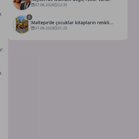
07.08.2026
22:35
k
6
Maltepe’de çocuklar kitapların renkli
dünyasında buluştu
07.08.2026
21:25
r:
k