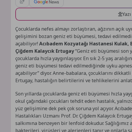
Yazı
Çocuklarda nefes almayı zorlaştıran, ağzının açık u
gelişimini bozan geniz eti büyümesi, tedavi edilmediğ
açabiliyor!
Acıbadem Kozyatağı Hastanesi Kulak, Bu
Çiğdem Kalaycık Ertugay
“Geniz eti büyümesi son yı
çocuklarda hızla yaygınlaşıyor. En sık 2-5 yaş aralığ
geniz eti büyümesi tedavi edilmediğinde uyku apnesi
açabiliyor” diyor. Anne-babalara, çocuklarını dikkat
Ertugay, hastalığın belirtilerini ve tehlikelerini anl
Son yıllarda çocuklarda geniz eti büyümesi hızla yayg
okul çağındaki çocukları tehdit eden hastalık, yalnız
yüz gelişimine dek pek çok soruna yol açıyor. Acıba
Hastalıkları Uzmanı Prof. Dr. Çiğdem Kalaycık Ertug
salkımına benzeyen bir lenfoid dokudur. Sağlığımız a
bakterileri, virüsleri ve alerjenleri tanır ve onlarla