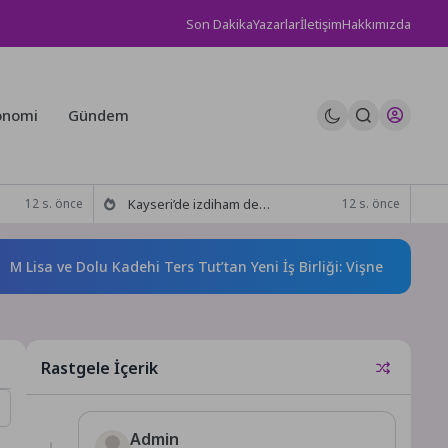
Son Dakika
Yazarlar
İletişim
Hakkımızda
onomi
Gündem
Kayseri’de izdiham değil, rekor vardı!
12 s. önce
12 s. önce
isa ve Dolu Kadehi Ters Tut’tan Yeni İş Birliği: Vişne
Gözde 
Rastgele İçerik
Admin