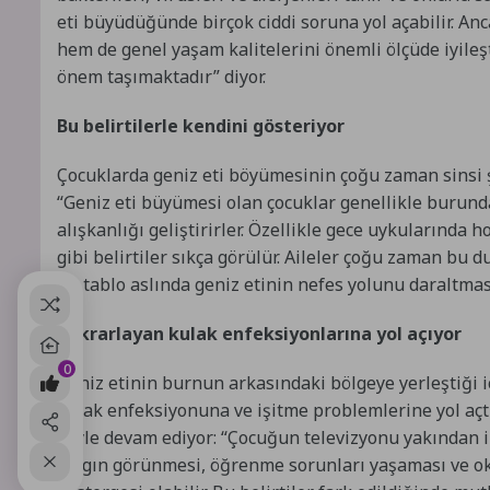
eti büyüdüğünde birçok ciddi soruna yol açabilir. A
hem de genel yaşam kalitelerini önemli ölçüde iyil
önem taşımaktadır” diyor.
Bu belirtilerle kendini gösteriyor
Çocuklarda geniz eti böyümesinin çoğu zaman sinsi şe
“Geniz eti büyümesi olan çocuklar genellikle burund
alışkanlığı geliştirirler. Özellikle gece uykuların
gibi belirtiler sıkça görülür. Aileler çoğu zaman bu 
bu tablo aslında geniz etinin nefes yolunu daraltmas
Tekrarlayan kulak enfeksiyonlarına yol açıyor
0
Geniz etinin burnun arkasındaki bölgeye yerleştiği iç
kulak enfeksiyonuna ve işitme problemlerine yol açtı
şöyle devam ediyor: “Çocuğun televizyonu yakından iz
dalgın görünmesi, öğrenme sorunları yaşaması ve oku