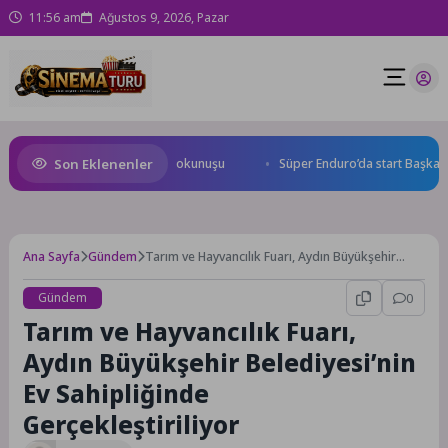
11:56 am
Ağustos 9, 2026, Pazar
Son Eklenenler
olu Caddesi’ne özel asfalt dokunuşu
Süper Enduro’da start Başkan Bü
Ana Sayfa
Gündem
Tarım ve Hayvancılık Fuarı, Aydın Büyükşehir
Belediyesi’nin Ev Sahipliğinde Gerçekleştiriliyor
Gündem
0
Tarım ve Hayvancılık Fuarı,
Aydın Büyükşehir Belediyesi’nin
Ev Sahipliğinde
Gerçekleştiriliyor