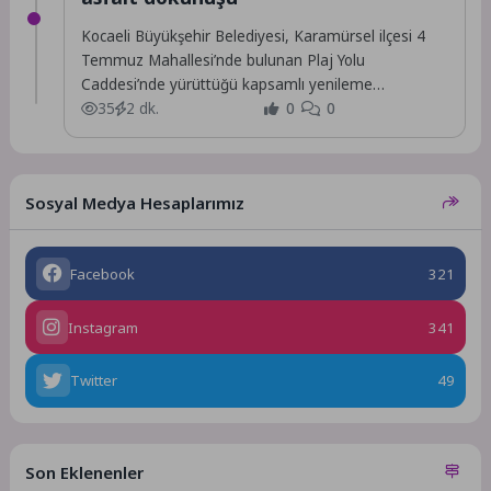
Kocaeli Büyükşehir Belediyesi, Karamürsel ilçesi 4
Temmuz Mahallesi’nde bulunan Plaj Yolu
Caddesi’nde yürüttüğü kapsamlı yenileme
çalışmalarını tamamladı.
35
2 dk.
0
0
Sosyal Medya Hesaplarımız
Facebook
321
Instagram
341
Twitter
49
Son Eklenenler