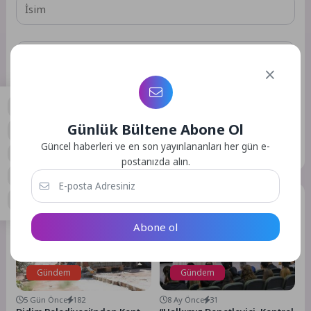
Daha sonraki yorumlarımda kullanılması için adım, e-posta
adresim ve site adresim bu tarayıcıya kaydedilsin.
Günlük Bültene Abone Ol
0
GÖNDER
Güncel haberleri ve en son yayınlananları her gün e-
postanızda alın.
Benzer Yazılar
Abone ol
Gündem
Gündem
5 Gün Önce
182
8 Ay Önce
31