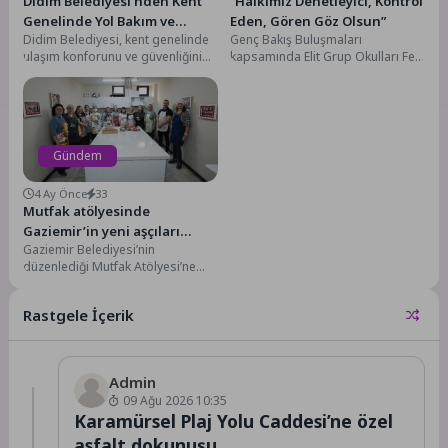
Didim Belediyesi’nden Kent
“Halkımız Denetleyici, Kontrol
Genelinde Yol Bakım ve
Eden, Gören Göz Olsun”
Didim Belediyesi, kent genelinde
Genç Bakış Buluşmaları
Onarım Çalışması
ulaşım konforunu ve güvenliğini
kapsamında Elit Grup Okulları Fen
artırmak amacıyla yol bakım ve
ve Anadolu Lisesi öğrencileriyle
onarım çalışmalarını...
bir araya gelen...
Gündem
4 Ay Önce
33
Mutfak atölyesinde
Gaziemir’in yeni aşçıları
Gaziemir Belediyesi’nin
yetişiyor
düzenlediği Mutfak Atölyesi’ne
katılan kursiyerler, Türk mutfağının
geleneksel ve modern
Rastgele İçerik
yemeklerini yapmanın
inceliklerini...
Admin
09 Ağu 2026 10:35
Karamürsel Plaj Yolu Caddesi’ne özel
asfalt dokunuşu