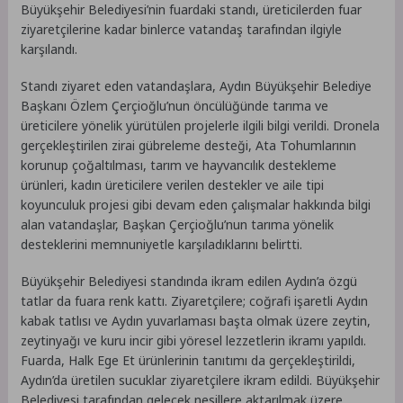
Büyükşehir Belediyesi’nin fuardaki standı, üreticilerden fuar
ziyaretçilerine kadar binlerce vatandaş tarafından ilgiyle
karşılandı.
Standı ziyaret eden vatandaşlara, Aydın Büyükşehir Belediye
Başkanı Özlem Çerçioğlu’nun öncülüğünde tarıma ve
üreticilere yönelik yürütülen projelerle ilgili bilgi verildi. Dronela
gerçekleştirilen zirai gübreleme desteği, Ata Tohumlarının
korunup çoğaltılması, tarım ve hayvancılık destekleme
ürünleri, kadın üreticilere verilen destekler ve aile tipi
koyunculuk projesi gibi devam eden çalışmalar hakkında bilgi
alan vatandaşlar, Başkan Çerçioğlu’nun tarıma yönelik
desteklerini memnuniyetle karşıladıklarını belirtti.
Büyükşehir Belediyesi standında ikram edilen Aydın’a özgü
tatlar da fuara renk kattı. Ziyaretçilere; coğrafi işaretli Aydın
kabak tatlısı ve Aydın yuvarlaması başta olmak üzere zeytin,
zeytinyağı ve kuru incir gibi yöresel lezzetlerin ikramı yapıldı.
Fuarda, Halk Ege Et ürünlerinin tanıtımı da gerçekleştirildi,
Aydın’da üretilen sucuklar ziyaretçilere ikram edildi. Büyükşehir
Belediyesi tarafından gelecek nesillere aktarılmak üzere