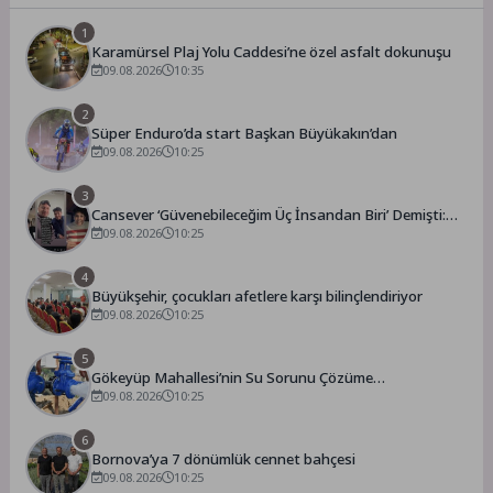
1
Karamürsel Plaj Yolu Caddesi’ne özel asfalt dokunuşu
09.08.2026
10:35
2
Süper Enduro’da start Başkan Büyükakın’dan
09.08.2026
10:25
3
Cansever ‘Güvenebileceğim Üç İnsandan Biri’ Demişti:
Mahmut Görgen’den Cansever’e Duygusal Veda
09.08.2026
10:25
4
Büyükşehir, çocukları afetlere karşı bilinçlendiriyor
09.08.2026
10:25
5
Gökeyüp Mahallesi’nin Su Sorunu Çözüme
Kavuşturuldu
09.08.2026
10:25
6
Bornova’ya 7 dönümlük cennet bahçesi
09.08.2026
10:25