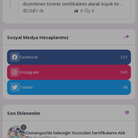
düzenlenen törenle sertifikalarını alarak büyük bir
mutluluk yaşadı.
28
3 dk.
0
0
Sosyal Medya Hesaplarımız
Facebook
321
Instagram
341
Twitter
49
Son Eklenenler
1
Osmangazi’de Geleceğin Yüzücüleri Sertifikalarını Aldı
08.08.2026
17:35