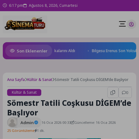
6:17 pm
Ağustos 8, 2026, Cumartesi
Son Eklenenler
eleceğin Yüzücüleri Sertifikalarını Aldı
Bilgesu Erenus Son Yolculuğu
Ana Sayfa
Kültür & Sanat
Sömestr Tatili Coşkusu DİGEM’de Başlıyor
Kültür & Sanat
0
Sömestr Tatili Coşkusu DİGEM’de
Başlıyor
Admin
16 Oca 2026 00:33
Güncelleme: 16 Oca 2026
25 Görüntüleme
1 dk.