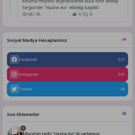
koruma misyonu doğrultusunda Buca Kent Belleği
Sergisi’nde "Hazine Avı" etkinliği başlattı.
5
2 dk.
0
0
Sosyal Medya Hesaplarımız
Facebook
321
Instagram
341
Twitter
49
Son Eklenenler
1
Buca’nın tarihi “Hazine Avı” ile canlanıyor