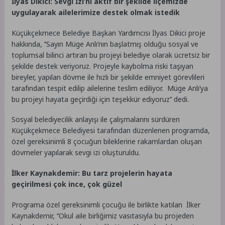
İlyas Dikici: Sevgi İzi’ni aktif bir şekilde ilçemizde
uygulayarak ailelerimize destek olmak istedik
Küçükçekmece Belediye Başkan Yardımcısı İlyas Dikici proje
hakkında, ‘’Sayın Müge Anlı’nın başlatmış olduğu sosyal ve
toplumsal bilinci artıran bu projeyi belediye olarak ücretsiz bir
şekilde destek veriyoruz. Projeyle kaybolma riski taşıyan
bireyler, yapılan dövme ile hızlı bir şekilde emniyet görevlileri
tarafından tespit edilip ailelerine teslim ediliyor. Müge Anlı’ya
bu projeyi hayata geçirdiği için teşekkür ediyoruz’’ dedi.
Sosyal belediyecilik anlayışı ile çalışmalarını sürdüren
Küçükçekmece Belediyesi tarafından düzenlenen programda,
özel gereksinimli 8 çocuğun bileklerine rakamlardan oluşan
dövmeler yapılarak sevgi izi oluşturuldu.
İlker Kaynakdemir: Bu tarz projelerin hayata
geçirilmesi çok ince, çok güzel
Programa özel gereksinimli çocuğu ile birlikte katılan İlker
Kaynakdemir, ‘’Okul aile birliğimiz vasıtasıyla bu projeden