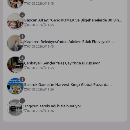
07.08.2026
11:45
2
Başkan Altay: “Genç KOMEK ve Bilgehanelerde 30 Bin
07.08.2026
11:45
Öğrencimiz Yaz Aylarını Bizimle Birlikte Geçiriyor”
3
Keçiören Belediyesi’nden Ailelere Etkili Ebeveynlik
Eğitimi
07.08.2026
11:45
4
Çankayalı Gençler “Beş Çayı”nda Buluşuyor
07.08.2026
11:45
5
Semruk Games’in Harvest King’i Global Pazarda
Oyuncularla Buluştu!
07.08.2026
11:36
6
Togg’un servis ağı hızla büyüyor
07.08.2026
11:36