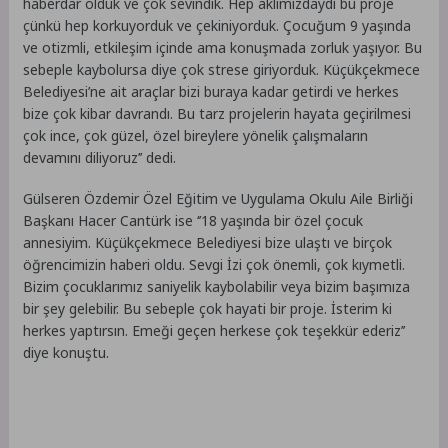
haberdar olduk ve çok sevindik. Hep aklımızdaydı bu proje
çünkü hep korkuyorduk ve çekiniyorduk. Çocuğum 9 yaşında
ve otizmli, etkileşim içinde ama konuşmada zorluk yaşıyor. Bu
sebeple kaybolursa diye çok strese giriyorduk. Küçükçekmece
Belediyesi’ne ait araçlar bizi buraya kadar getirdi ve herkes
bize çok kibar davrandı. Bu tarz projelerin hayata geçirilmesi
çok ince, çok güzel, özel bireylere yönelik çalışmaların
devamını diliyoruz’’ dedi.
Gülseren Özdemir Özel Eğitim ve Uygulama Okulu Aile Birliği
Başkanı Hacer Cantürk ise ‘’18 yaşında bir özel çocuk
annesiyim. Küçükçekmece Belediyesi bize ulaştı ve birçok
öğrencimizin haberi oldu. Sevgi İzi çok önemli, çok kıymetli.
Bizim çocuklarımız saniyelik kaybolabilir veya bizim başımıza
bir şey gelebilir. Bu sebeple çok hayati bir proje. İsterim ki
herkes yaptırsın. Emeği geçen herkese çok teşekkür ederiz’’
diye konuştu.