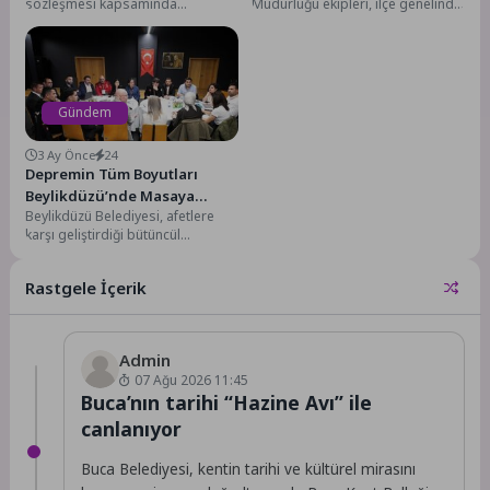
sözleşmesi kapsamında
Müdürlüğü ekipleri, ilçe genelinde
Sürdürüyor
düzenlenen eğitimle iş yerinde
yürüttüğü çalışmalarla kalıcı
şiddet ve tacize karşı kapsamlı...
çözümler üretmeye devam
ediyor.Çalışmalar...
Gündem
3 Ay Önce
24
Depremin Tüm Boyutları
Beylikdüzü’nde Masaya
Beylikdüzü Belediyesi, afetlere
Yatırıldı
karşı geliştirdiği bütüncül
yaklaşımı bir adım daha ileri
taşıyarak “Afetlere Karşı Kentsel...
Rastgele İçerik
Admin
07 Ağu 2026 11:45
Buca’nın tarihi “Hazine Avı” ile
canlanıyor
Buca Belediyesi, kentin tarihi ve kültürel mirasını