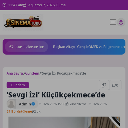
11:47 am
Ağustos 7, 2026, Cuma
Son Eklenenler
e Avı” ile canlanıyor
Başkan Altay: “Genç KOMEK ve Bilgehanelerde 30 Bi
Ana Sayfa
Gündem
‘Sevgi İzi’ Küçükçekmece’de
Gündem
0
‘Sevgi İzi’ Küçükçekmece’de
Admin
31 Oca 2026 15:36
Güncelleme: 31 Oca 2026
39 Görüntüleme
2 dk.