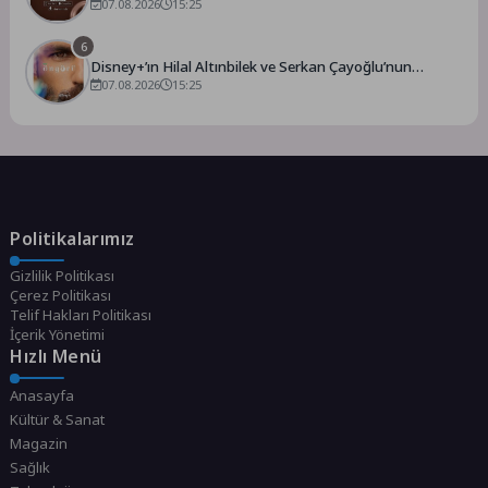
07.08.2026
15:25
6
Disney+’ın Hilal Altınbilek ve Serkan Çayoğlu’nun
Başrollerinde Yer Aldığı “Öngörü” Filminin Teaser Afişleri
07.08.2026
15:25
ve Merak Uyandıran İlk Tanıtımı Yayımlandı
Politikalarımız
Gizlilik Politikası
Çerez Politikası
Telif Hakları Politikası
İçerik Yönetimi
Hızlı Menü
Anasayfa
Kültür & Sanat
Magazin
Sağlık