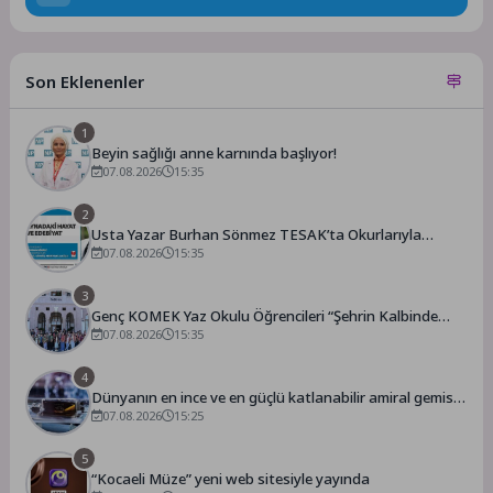
Son Eklenenler
1
Beyin sağlığı anne karnında başlıyor!
07.08.2026
15:35
2
Usta Yazar Burhan Sönmez TESAK’ta Okurlarıyla
Buluşuyor
07.08.2026
15:35
3
Genç KOMEK Yaz Okulu Öğrencileri “Şehrin Kalbinde
Yolculuk” Yaptı
07.08.2026
15:35
4
Dünyanın en ince ve en güçlü katlanabilir amiral gemisi
HONOR Magic V6 Türkiye’de
07.08.2026
15:25
5
“Kocaeli Müze” yeni web sitesiyle yayında