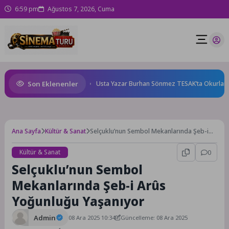
6:59 pm
Ağustos 7, 2026, Cuma
Son Eklenenler
ne karnında başlıyor!
Usta Yazar Burhan Sönmez TESAK’ta Okurlarıyla 
Ana Sayfa
Kültür & Sanat
Selçuklu’nun Sembol Mekanlarında Şeb-i
Arûs Yoğunluğu Yaşanıyor
Kültür & Sanat
0
Selçuklu’nun Sembol
Mekanlarında Şeb-i Arûs
Yoğunluğu Yaşanıyor
Admin
08 Ara 2025 10:34
Güncelleme: 08 Ara 2025