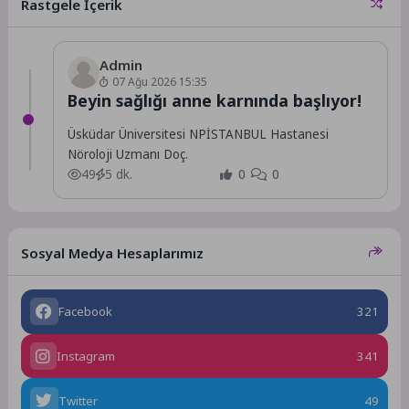
Rastgele İçerik
heyecanını...
Admin
07 Ağu 2026 15:35
Beyin sağlığı anne karnında başlıyor!
Üsküdar Üniversitesi NPİSTANBUL Hastanesi
Nöroloji Uzmanı Doç.
49
5 dk.
0
0
Sosyal Medya Hesaplarımız
Facebook
321
Instagram
341
Twitter
49