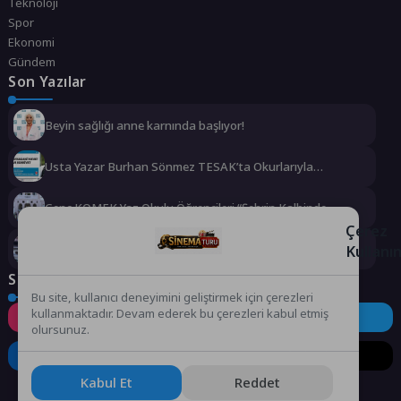
Teknoloji
Spor
Ekonomi
Gündem
Son Yazılar
Beyin sağlığı anne karnında başlıyor!
Usta Yazar Burhan Sönmez TESAK’ta Okurlarıyla
Buluşuyor
Genç KOMEK Yaz Okulu Öğrencileri “Şehrin Kalbinde
Yolculuk” Yaptı
Çerez
Kullanı
Dünyanın en ince ve en güçlü katlanabilir amiral gemisi
HONOR Magic V6 Türkiye’de
Sosyal Medya
Bu site, kullanıcı deneyimini geliştirmek için çerezleri
kullanmaktadır. Devam ederek bu çerezleri kabul etmiş
Instagram
Facebook
Twitter
olursunuz.
LinkedIn
YouTube
TikTok
Kabul Et
Reddet