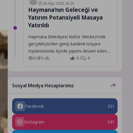
06 Ağu 2026 20:25
Haymana’nın Geleceği ve
Yatırım Potansiyeli Masaya
Yatırıldı
Haymana Belediyesi Kültür Merkezi’nde
gerçekleştirilen geniş katılımlı istişare
toplantısında; ilçede yapımı devam eden
projeler ile hayata geçirilmesi planlanan
63
3 dk.
0
0
yeni yatırımlar,...
Sosyal Medya Hesaplarımız
Facebook
321
Instagram
341