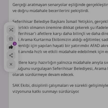
Gerçeği aratmayan senaryolar eşliğinde gerçekleştiri
ve doğru müdahale becerilerini pekiştirdi.
Seferihisar Belediye Başkanı İsmail Yetişkin, gerçekl
hazırlıklı olmanın önemine dikkat çekerek şu ifadeler
“Seferihisar’ı afetlere karşı daha bilinçli ve daha d
biri. Arama Kurtarma Ekibimizin aldığı eğitimler, sa
0
güvenliği için yapılan hayati bir yatırımdır. AFAD a
afet anında hızlı ve etkili müdahale edebilmek için e
Afetlere karşı hazırlığın yalnızca müdahale anıyla sını
olduğunu vurgulayan Seferihisar Belediyesi, Arama Ku
olarak sürdürmeye devam edecek.
SAK Ekibi, disiplinli çalışmaları ve sürekli gelişimiyl
vizyonuna katkı sunmayı sürdürüyor.