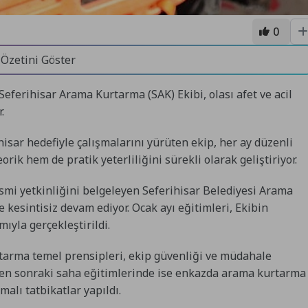
0
 Özetini Göster
eferihisar Arama Kurtarma (SAK) Ekibi, olası afet ve acil
r.
erihisar hedefiyle çalışmalarını yürüten ekip, her ay düzenli
rik hem de pratik yeterliliğini sürekli olarak geliştiriyor.
smi yetkinliğini belgeleyen Seferihisar Belediyesi Arama
 kesintisiz devam ediyor. Ocak ayı eğitimleri, Ekibin
ıyla gerçekleştirildi.
arma temel prensipleri, ekip güvenliği ve müdahale
leden sonraki saha eğitimlerinde ise enkazda arama kurtarma
malı tatbikatlar yapıldı.