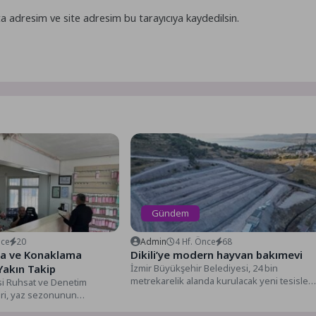
a adresim ve site adresim bu tarayıcıya kaydedilsin.
Gündem
nce
20
Admin
4 Hf. Önce
68
da ve Konaklama
Dikili’ye modern hayvan bakımevi
Yakın Takip
İzmir Büyükşehir Belediyesi, 24 bin
metrekarelik alanda kurulacak yeni tesisle
si Ruhsat ve Denetim
sahipsiz hayvanlara güvenli yaşam alanı...
ri, yaz sezonunun
te ilçe merkezi ile sahil...