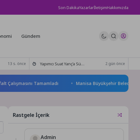
Son Dakika
Yazarlar
İletişim
Hakkımızda
onomi
Gündem
Yapımcı Suat Yanç’a Sürpriz Doğum Günü Kutlaması!
13 s. önce
2 gün önce
Çalışmasını Tamamladı
Manisa Büyükşehir Belediyesi “Sağlıklı
Rastgele İçerik
Admin