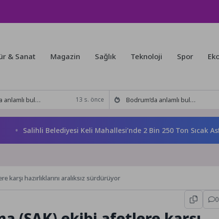
ür & Sanat
Magazin
Sağlık
Teknoloji
Spor
Ek
kitabı yeni baskısını Titanic Luxury Collection Bodrum’da kutladı
Bodrum’da anlamlı buluşma! Özgür Aras’ın çok konuşulan kitabı yeni baskısını Titanic Luxury Collection Bodrum’da kutladı
13 s. önce
Salihli Belediyesi Keli Mahallesi’nde 2 Bin 250 Ton Sıcak Asfalt 
e karşı hazırlıklarını aralıksız sürdürüyor
0
 (SAK) ekibi afetlere karşı