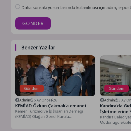
Daha sonraki yorumlarımda kullanılması için adım, e-post
GÖNDER
Benzer Yazılar
Gündem
Gündem
Admin
6 Ay Önce
26
Admin
3 Ay Ö
KEMİAD Özkan Çakmak’a emanet
Kandıra’da Gı
Kemer Turizmci ve İş İnsanları Derneği
İşletmelerine 
(KEMİAD) Olağan Genel Kurulu
Kandıra Belediye
gerçekleştirildi. Genel kurulda KEMİAD’ın
Müdürlüğü ekiple
yeni...
başlamasıyla birlik