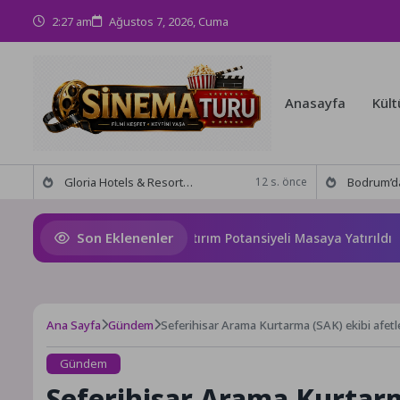
2:27 am
Ağustos 7, 2026, Cuma
Anasayfa
Kült
Gloria Hotels & Resorts, Ödüllü bar Panda & Sons ile unutulmaz bir Miksoloji Gecesine İmza Attı
Bodrum’da anlamlı buluşma! Özgür Aras’ın çok konuşulan 
12 s. önce
Son Eklenenler
mana’nın Geleceği ve Yatırım Potansiyeli Masaya Yatırıldı
Ana Sayfa
Gündem
Seferihisar Arama Kurtarma (SAK) ekibi afetler
Gündem
Seferihisar Arama Kurtarma