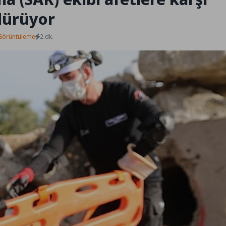
rdürüyor
Görüntüleme
2 dk.