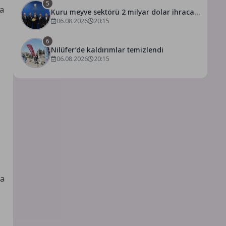
5
ma
Kuru meyve sektörü 2 milyar dolar ihracat
hedefi için Ankara’dan destek istedi
06.08.2026
20:15
6
ı
Nilüfer’de kaldırımlar temizlendi
06.08.2026
20:15
ma