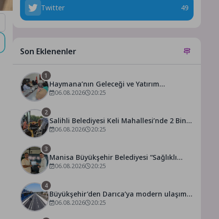
Twitter
49
Son Eklenenler
1
Haymana’nın Geleceği ve Yatırım
Potansiyeli Masaya Yatırıldı
06.08.2026
20:25
2
Salihli Belediyesi Keli Mahallesi’nde 2 Bin
250 Ton Sıcak Asfalt Çalışmasını
06.08.2026
20:25
Tamamladı
3
Manisa Büyükşehir Belediyesi “Sağlıklı
İşyeri” Sertifikasını Aldı
06.08.2026
20:25
4
Büyükşehir’den Darıca’ya modern ulaşım
yatırımı
06.08.2026
20:25