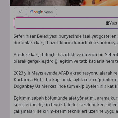
Yazı
Seferihisar Belediyesi bünyesinde faaliyet gösteren S
durumlara karşı hazırlıklarını kararlılıkla sürdürüyo
Afetlere karşı bilinçli, hazırlıklı ve dirençli bir Sef
olarak gerçekleştirdiği eğitim ve tatbikatlarla hem teo
2023 yılı Mayıs ayında AFAD akreditasyonu alarak re
Kurtarma Ekibi, bu kapsamda aylık rutin eğitimlerine
Doğanbey Üs Merkezi’nde tüm ekip üyelerinin katılım
Eğitimin sabah bölümünde afet yönetimi, arama kurt
süreçlerine ilişkin teorik bilgiler tazelenirken; öğ
çalışmaları ile kırım-kesim teknikleri üzerine uygula