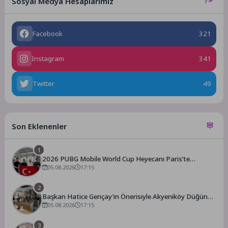
Sosyal Medya Hesaplarımız
Facebook
321
Instagram
341
Twitter
49
Son Eklenenler
1
2026 PUBG Mobile World Cup Heyecanı Paris’te
Başlıyor
05.08.2026
17:15
2
Başkan Hatice Gençay’ın Önerisiyle Akyeniköy Düğün
Salonu Yıl Sonuna Kadar Ücretsiz
05.08.2026
17:15
3