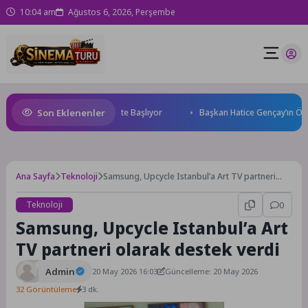
10:04 am
Ağustos 6, 2026, Perşembe
Son Eklenenler
World Cup Heyecanı Paris’te Başlıyor
Başkan Hatice Gençay’ın Öneris
Ana Sayfa
Teknoloji
Samsung, Upcycle Istanbul’a Art TV partneri
olarak destek verdi
Teknoloji
0
Samsung, Upcycle Istanbul’a Art
TV partneri olarak destek verdi
Admin
20 May 2026 16:03
Güncelleme: 20 May 2026
32 Görüntüleme
3 dk.