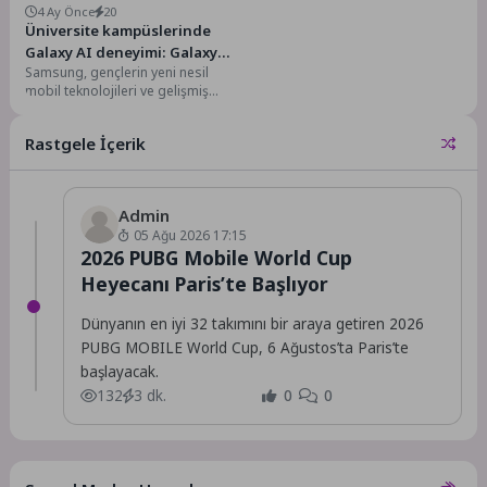
4 Ay Önce
20
Üniversite kampüslerinde
Galaxy AI deneyimi: Galaxy
Samsung, gençlerin yeni nesil
Intelligence Hunt başladı
mobil teknolojileri ve gelişmiş
Galaxy AI özelliklerini
deneyimleyerek keşfetmelerini
Rastgele İçerik
sağlamak amacıyla...
Admin
05 Ağu 2026 17:15
2026 PUBG Mobile World Cup
Heyecanı Paris’te Başlıyor
Dünyanın en iyi 32 takımını bir araya getiren 2026
PUBG MOBILE World Cup, 6 Ağustos’ta Paris’te
başlayacak.
132
3 dk.
0
0