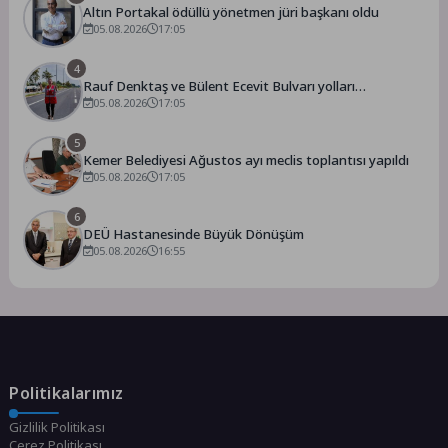
Altın Portakal ödüllü yönetmen jüri başkanı oldu
05.08.2026
17:05
4
Rauf Denktaş ve Bülent Ecevit Bulvarı yolları
asfaltlanıyor
05.08.2026
17:05
5
Kemer Belediyesi Ağustos ayı meclis toplantısı yapıldı
05.08.2026
17:05
6
DEÜ Hastanesinde Büyük Dönüşüm
05.08.2026
16:55
Politikalarımız
Gizlilik Politikası
Çerez Politikası