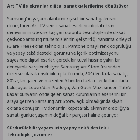
Art TV ile ekranlar dijital sanat galerilerine dönüşüyor
Samsung’un yaşam alanlarını kişisel bir sanat galerisine
dönüştüren Art TV serisi; sanat eserlerini dijital ekran
deneyiminin ötesine taşıyan görüntü teknolojileriyle dikkat
çekiyor. Samsung mühendislerinin geliştirdiği Yansıma önleyici
(Glare Free) ekran teknolojisi, Pantone onaylı renk doğruluğu
ve yapay zekâ destekli görüntü ve içerik optimizasyonu
sayesinde dijital eserler, gerçek bir tuval hissine yakın bir
deneyimle sergilenebiliyor. Samsung Art Store üzerinden
ücretsiz olarak erişilebilen platformda; 800’den fazla sanatçı,
80’i aşkın galeri ve müzeden 5 binden fazla eser kullanıcılarla
buluşuyor. Louvre’dan Prado’ya, Van Gogh Müzesi’nden Tate’e
kadar dünyanın önde gelen sanat kurumlarının eserlerini bir
araya getiren Samsung Art Store, açık olmadığında siyah
ekrana dönüşen TV dönemini kapatarak, ekranlar aracılığıyla
sanatı günlük yaşamın doğal bir parçası haline getiriyor.
Sürdürülebilir yaşam için yapay zekâ destekli
teknolojik çözümler