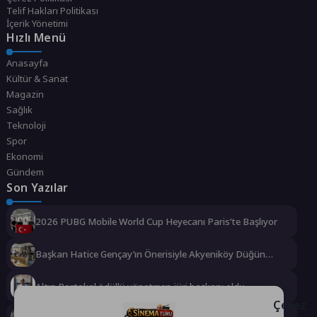
Telif Hakları Politikası
İçerik Yönetimi
Hızlı Menü
Anasayfa
Kültür & Sanat
Magazin
Sağlık
Teknoloji
Spor
Ekonomi
Gündem
Son Yazılar
2026 PUBG Mobile World Cup Heyecanı Paris’te Başlıyor
Başkan Hatice Gençay’ın Önerisiyle Akyeniköy Düğün
Salonu Yıl Sonuna Kadar Ücretsiz
Altın Portakal ödüllü yönetmen jüri başkanı oldu
Çerez