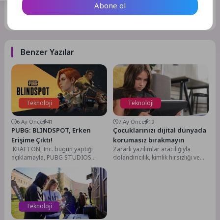
Abone ol
GÖNDER
Benzer Yazılar
Teknoloji
Teknoloji
6 Ay Önce
41
7 Ay Önce
19
PUBG: BLINDSPOT, Erken
Çocuklarınızı dijital dünyada
Erişime Çıktı!
korumasız bırakmayın
KRAFTON, Inc. bugün yaptığı
Zararlı yazılımlar aracılığıyla
açıklamayla, PUBG STUDIOS
dolandırıcılık, kimlik hırsızlığı ve
tarafından geliştirilmekte olan
siber zorbalık dâhil olmak üzere
yeni PC oyunu PUBG:
bir çok tehdit...
BLINDSPOT'un Steam üzerinden...
Teknoloji