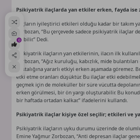
Psikiyatrik ilaçlarda yan etkiler erken, fayda ise
İlaçların iyileştirici etkileri olduğu kadar bir takım
Zorbozan, “Bu çerçevede sadece psikiyatrik ilaçlar de
olabilir.” Dedi.
0
Psikiyatrik ilaçların yan etkilerinin, ilacın ilk kull
Zorbozan, “Ağız kuruluğu, kabızlık, mide bulantıları g
hastalığına yararlı etkiyi erken aşamada göremez. Bun
etki etme oranları düşüktür. Bu ilaçlar etki edebilmek
geçmek için de moleküller bir süre vücutta depolanır; 
erken görülmesi, bir ön yargı oluşturabilir. Bu konuda
bir haftada ortadan kalkar.” ifadelerini kullandı.
Psikiyatrik ilaçlar kişiye özel seçilir; etkileri v
Psikiyatrik ilaçların uyku durumu üzerinde de olumlu
Emine Yağmur Zorbozan, “Anti depresan ilaçlar genel