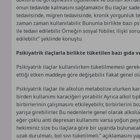
onun tedavide kalmasını sağlamaktır. Bu ilaçlar sade
tedavisinde, migren tedavisinde, kronik yorgunluk te
zaman zaman kullanılabilir. Bununla birlikte bazı ps
ile tedavi edilebilir. Örneğin sosyal fobiler, ilişki so
edilebilir.” şeklinde konuştu.
Psikiyatrik ilaçlarla birlikte tüketilen bazı gıda v
Psikiyatrik ilaçlar kullanılırken tüketilmemesi gere
ettiği etken maddeye göre değişebilir. Fakat genel ol
Psikiyatrik ilaçlar ile alkolün metabolize olurken kar
birden kullanımı karaciğeri yorabilir. Ayrıca alkol tıpk
birbirlerinin çalışmasını etkileyebilir, birbirlerini b
yarışa girebilirler. Bu nedenlerle genel olarak alkolün
eğer çoklu anti depresan kullanımı varsa yoğun peynir
hekiminiz size bu ilaçlara göre bir uyarıda bulunacak
uzak durulmalı, bol sıvı tüketilmeli.” açıklamasını yap