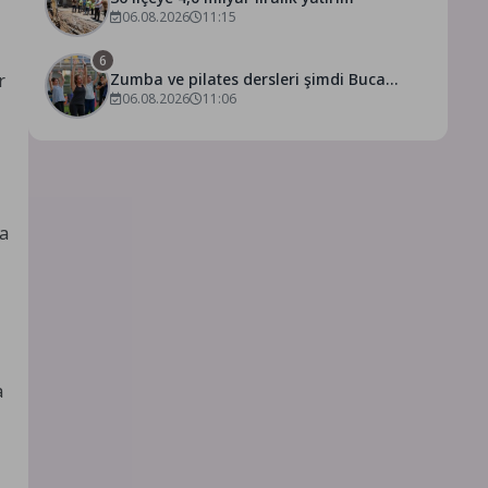
06.08.2026
11:15
6
r
Zumba ve pilates dersleri şimdi Buca
Arena Stadı’nda
06.08.2026
11:06
va
a