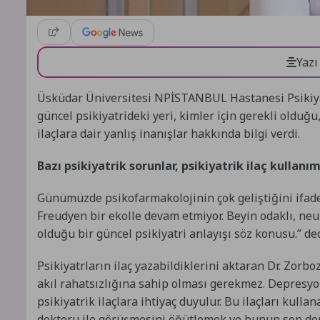
Yazı
Üsküdar Üniversitesi NPİSTANBUL Hastanesi Psikiyat
güncel psikiyatrideki yeri, kimler için gerekli olduğ
ilaçlara dair yanlış inanışlar hakkında bilgi verdi.
Bazı psikiyatrik sorunlar, psikiyatrik ilaç kullanım
Günümüzde psikofarmakolojinin çok geliştiğini ifade
Freudyen bir ekolle devam etmiyor. Beyin odaklı, neur
olduğu bir güncel psikiyatri anlayışı söz konusu.” ded
Psikiyatrların ilaç yazabildiklerini aktaran Dr. Zorboz
akıl rahatsızlığına sahip olması gerekmez. Depresyon
psikiyatrik ilaçlara ihtiyaç duyulur. Bu ilaçları kulla
doktoru ile görüşmesini öğütlemek ve bunun son de