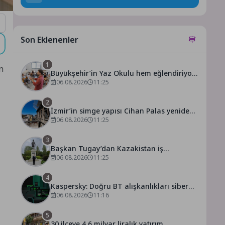
Son Eklenenler
1
n
Büyükşehir’in Yaz Okulu hem eğlendiriyor
hem öğretiyor
06.08.2026
11:25
2
İzmir’in simge yapısı Cihan Palas yeniden
hayat buluyor
06.08.2026
11:25
3
Başkan Tugay’dan Kazakistan iş
dünyasına İzmir daveti
06.08.2026
11:25
4
Kaspersky: Doğru BT alışkanlıkları siber
dayanıklılığı güçlendiriyor
06.08.2026
11:16
5
30 ilçeye 4,6 milyar liralık yatırım