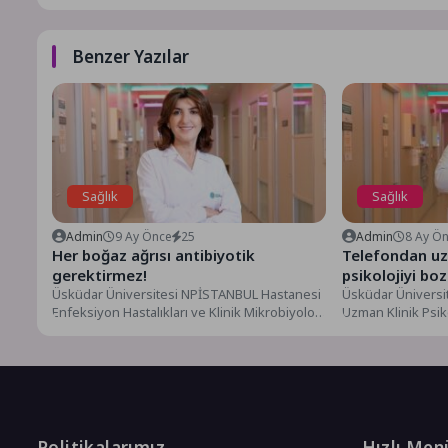
Benzer Yazılar
Sağlık
Sağlık
Admin
9 Ay Önce
25
Admin
8 Ay Ö
Her boğaz ağrısı antibiyotik
Telefondan u
gerektirmez!
psikolojiyi bo
Üsküdar Üniversitesi NPİSTANBUL Hastanesi
Üsküdar Üniversi
Enfeksiyon Hastalıkları ve Klinik Mikrobiyoloji
Uzman Klinik Psik
Uzmanı Dr. Dilek Leyla Mamçu,
nomofobi olarak b
antibiyotiklerin...
kalma veya...
Politikalarımız
Hızlı Men