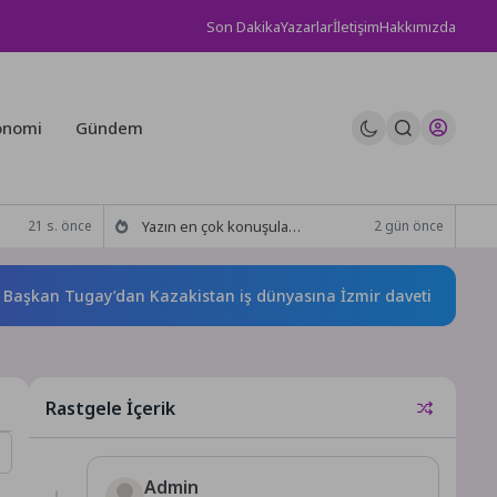
Son Dakika
Yazarlar
İletişim
Hakkımızda
onomi
Gündem
Yazın en çok konuşulan tatil kareleri bu sezon Ethno Belek’ten geldi
21 s. önce
2 gün önce
n Tugay’dan Kazakistan iş dünyasına İzmir daveti
Kasper
Rastgele İçerik
Admin