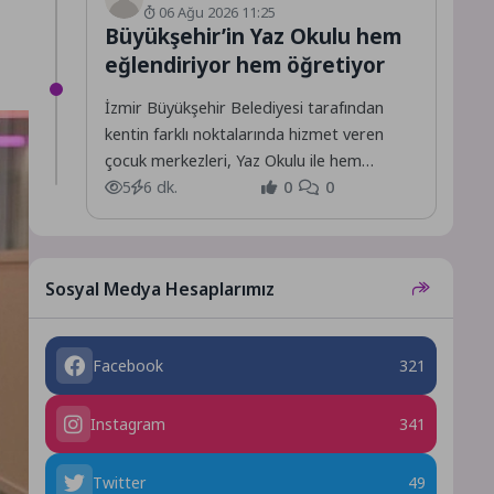
06 Ağu 2026 11:25
Büyükşehir’in Yaz Okulu hem
eğlendiriyor hem öğretiyor
İzmir Büyükşehir Belediyesi tarafından
kentin farklı noktalarında hizmet veren
çocuk merkezleri, Yaz Okulu ile hem
öğretiyor hem de eğlendiriyor.
5
6 dk.
0
0
Sosyal Medya Hesaplarımız
Facebook
321
Instagram
341
Twitter
49