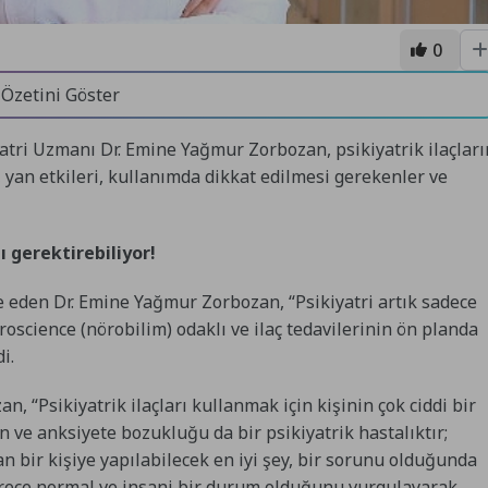
0
 Özetini Göster
ri Uzmanı Dr. Emine Yağmur Zorbozan, psikiyatrik ilaçları
u, yan etkileri, kullanımda dikkat edilmesi gerekenler ve
ı gerektirebiliyor!
 eden Dr. Emine Yağmur Zorbozan, “Psikiyatri artık sadece
oscience (nörobilim) odaklı ve ilaç tedavilerinin ön planda
i.
an, “Psikiyatrik ilaçları kullanmak için kişinin çok ciddi bir
 ve anksiyete bozukluğu da bir psikiyatrik hastalıktır;
nan bir kişiye yapılabilecek en iyi şey, bir sorunu olduğunda
rece normal ve insani bir durum olduğunu vurgulayarak