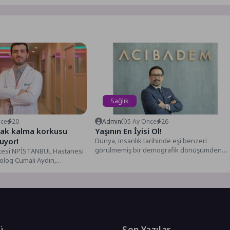
Sağlık
nce
20
Admin
5 Ay Önce
26
zak kalma korkusu
Yaşının En İyisi Ol!
zuyor!
Dünya, insanlık tarihinde eşi benzeri
görülmemiş bir demografik dönüşümden
tesi NPİSTANBUL Hastanesi
geçiyor. Son 100 yılda ortalama yaşam...
olog Cumali Aydın,
ilinen telefonundan ayrı
ü
Son Yazılar