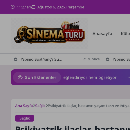
11:27 am
Ağustos 6, 2026, Perşembe
Anasayfa
Kült
Yapımcı Suat Yanç’a Sürpriz Doğum Günü Kutlaması!
Yapımcı Suat Yanç’a Sü
21 s. önce
Son Eklenenler
kşehir’in Yaz Okulu hem eğlendiriyor hem öğretiyor
İzmi
Ana Sayfa
Sağlık
Psikiyatrik ilaçlar, hastanın yaşam tarzı ve ihtiya
Sağlık
Psikiyatrik ilaçlar, hastan