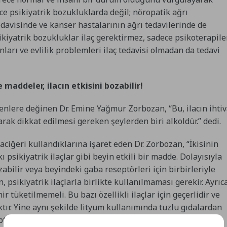
ce psikiyatrik bozukluklarda değil; nöropatik ağrı
davisinde ve kanser hastalarının ağrı tedavilerinde de
ikiyatrik bozukluklar ilaç gerektirmez, sadece psikoterapile
runları ve evlilik problemleri ilaç tedavisi olmadan da tedavi
e maddeler, ilacın etkisini bozabilir!
kenlere değinen Dr. Emine Yağmur Zorbozan, “Bu, ilacın ihti
arak dikkat edilmesi gereken şeylerden biri alkoldür.” dedi.
aciğeri kullandıklarına işaret eden Dr. Zorbozan, “İkisinin
ı psikiyatrik ilaçlar gibi beyin etkili bir madde. Dolayısıyla
ozabilir veya beyindeki gaba reseptörleri için birbirleriyle
, psikiyatrik ilaçlarla birlikte kullanılmaması gerekir. Ayrıc
 tüketilmemeli. Bu bazı özellikli ilaçlar için geçerlidir ve
tır. Yine aynı şekilde lityum kullanımında tuzlu gıdalardan
tı.