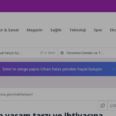
ür & Sanat
Magazin
Sağlık
Teknoloji
Spor
Ek
rpriz Doğum Günü Kutlaması!
Fenomen İsimler ve Tivorlu İsmail Aynı Filmde Buluştu! !Kozalak Devri! 7 Ağustos’ta Vizyonda
21 s. önce
r’in simge yapısı Cihan Palas yeniden hayat buluyor
Başka
cına göre belirleniyor!
0
ın yaşam tarzı ve ihtiyacına