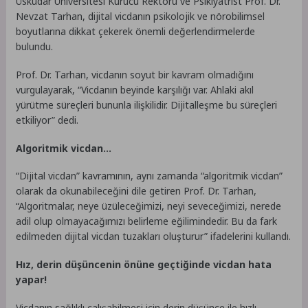
Üsküdar Üniversitesi Kurucu Rektörü ve Psikiyatrist Prof. Dr.
Nevzat Tarhan, dijital vicdanın psikolojik ve nörobilimsel
boyutlarına dikkat çekerek önemli değerlendirmelerde
bulundu.
Prof. Dr. Tarhan, vicdanın soyut bir kavram olmadığını
vurgulayarak, “Vicdanın beyinde karşılığı var. Ahlaki akıl
yürütme süreçleri bununla ilişkilidir. Dijitalleşme bu süreçleri
etkiliyor” dedi.
Algoritmik vicdan…
“Dijital vicdan” kavramının, aynı zamanda “algoritmik vicdan”
olarak da okunabileceğini dile getiren Prof. Dr. Tarhan,
“Algoritmalar, neye üzüleceğimizi, neyi seveceğimizi, nerede
adil olup olmayacağımızı belirleme eğilimindedir. Bu da fark
edilmeden dijital vicdan tuzakları oluşturur” ifadelerini kullandı.
Hız, derin düşüncenin önüne geçtiğinde vicdan hata
yapar!
Vicdanın sağlıklı çalışabilmesi için derin düşünce ile hızlı