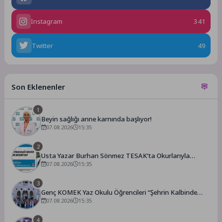
Instagram
341
Twitter
49
Son Eklenenler
1
Beyin sağlığı anne karnında başlıyor!
07.08.2026
15:35
2
Usta Yazar Burhan Sönmez TESAK’ta Okurlarıyla
Buluşuyor
07.08.2026
15:35
3
Genç KOMEK Yaz Okulu Öğrencileri “Şehrin Kalbinde
Yolculuk” Yaptı
07.08.2026
15:35
4