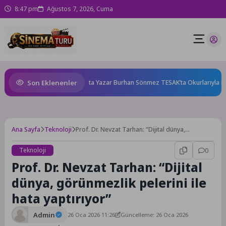
8:47 pm
Ağustos 7, 2026, Cuma
Son Eklenenler
ında başlıyor!
Usta Yazar Burhan Sönmez TESAK’ta Okurlarıyla Buluşu
Ana Sayfa
Teknoloji
Prof. Dr. Nevzat Tarhan: “Dijital dünya,
görünmezlik pelerini ile hata yaptırıyor”
Teknoloji
0
Prof. Dr. Nevzat Tarhan: “Dijital
dünya, görünmezlik pelerini ile
hata yaptırıyor”
Admin
26 Oca 2026 11:26
Güncelleme: 26 Oca 2026