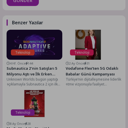
GÖNDER
Benzer Yazılar
Teknoloji
Teknoloji
4 Hf. Önce
144
2 Ay Önce
31
Subnautica 2’nin Satışları 5
Vodafone Flex’ten 5G Odaklı
Milyonu Aştı ve İlk Erken
Babalar Günü Kampanyası
Unknown Worlds bugün yaptığı
Türkiye’nin dijitalleşmesine liderlik
Erişim Güncellemesini
açıklamayla Subnautica 2 için ilk
etme vizyonuyla faaliyet
Yayınladı
Erken Erişim güncellemesini
gösteren Vodafone, müşterilerine
yayınladığını açıkladı. Güncelleme,
teknolojik ürün ihtiyaçları için
oyuncu geri bildirimleri...
bütçelerine uygun ödeme
seçenekleriyle...
Teknoloji
8 Ay Önce
28