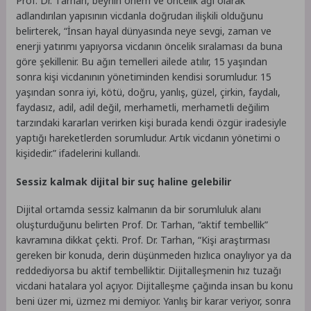
Prof. Dr. Tarhan, beynin önem ve öncelik ağı olarak
adlandırılan yapısının vicdanla doğrudan ilişkili olduğunu
belirterek, “İnsan hayal dünyasında neye sevgi, zaman ve
enerji yatırımı yapıyorsa vicdanın öncelik sıralaması da buna
göre şekillenir. Bu ağın temelleri ailede atılır, 15 yaşından
sonra kişi vicdanının yönetiminden kendisi sorumludur. 15
yaşından sonra iyi, kötü, doğru, yanlış, güzel, çirkin, faydalı,
faydasız, adil, adil değil, merhametli, merhametli değilim
tarzındaki kararları verirken kişi burada kendi özgür iradesiyle
yaptığı hareketlerden sorumludur. Artık vicdanın yönetimi o
kişidedir.” ifadelerini kullandı.
Sessiz kalmak dijital bir suç haline gelebilir
Dijital ortamda sessiz kalmanın da bir sorumluluk alanı
oluşturduğunu belirten Prof. Dr. Tarhan, “aktif tembellik”
kavramına dikkat çekti. Prof. Dr. Tarhan, “Kişi araştırması
gereken bir konuda, derin düşünmeden hızlıca onaylıyor ya da
reddediyorsa bu aktif tembelliktir. Dijitalleşmenin hız tuzağı
vicdani hatalara yol açıyor. Dijitalleşme çağında insan bu konu
beni üzer mi, üzmez mi demiyor. Yanlış bir karar veriyor, sonra