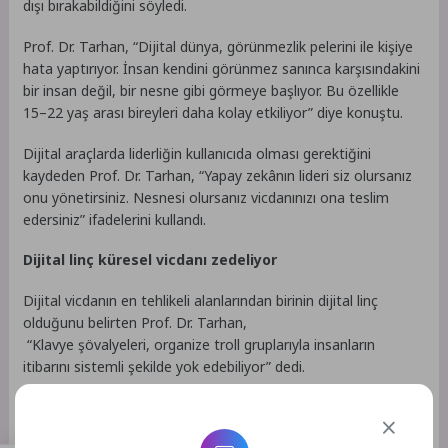
dışı bırakabildiğini söyledi.
Prof. Dr. Tarhan, “Dijital dünya, görünmezlik pelerini ile kişiye
hata yaptırıyor. İnsan kendini görünmez sanınca karşısındakini
bir insan değil, bir nesne gibi görmeye başlıyor. Bu özellikle
15–22 yaş arası bireyleri daha kolay etkiliyor” diye konuştu.
Dijital araçlarda liderliğin kullanıcıda olması gerektiğini
kaydeden Prof. Dr. Tarhan, “Yapay zekânın lideri siz olursanız
onu yönetirsiniz. Nesnesi olursanız vicdanınızı ona teslim
edersiniz” ifadelerini kullandı.
Dijital linç küresel vicdanı zedeliyor
Dijital vicdanın en tehlikeli alanlarından birinin dijital linç
olduğunu belirten Prof. Dr. Tarhan,
“Klavye şövalyeleri, organize troll gruplarıyla insanların
itibarını sistemli şekilde yok edebiliyor” dedi.
Dijital dünyada her davranışın iz bıraktığını hatırlatan Prof. Dr.
Tarhan, “Yaptığınız bir paylaşım 5–10 yıl sonra karşınıza