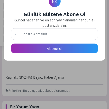
çıkabilir. Unutulma hakkı tartışılsa da dijital izler kolay silinmez”
uyarısında bulundu.
Günlük Bültene Abone Ol
Akıl ve kalp birlikte çalışırsa vicdan olur
0
Güncel haberleri ve en son yayınlananları her gün e-
postanızda alın.
Prof. Dr. Tarhan, dijital dünyada sağlıklı bir vicdan için temel
ilkeyi “Dur, düşün, sonra dijital dünyayı kullan. Akıl ve kalp
birlikte çalıştığında vicdan ortaya çıkar. Sadece duygu da
sadece akıl da yeterli değildir.” diye açıklayarak, sözlerini
tamamladı.
Abone ol
Kaynak: (BYZHA) Beyaz Haber Ajansı
Etiketler :
Bu yazıya ait etiket bulunamadı.
Bir Yorum Yazın