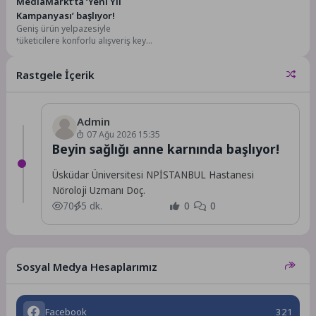
MediaMarkt’ta ‘Yeni Yıl
Kampanyası’ başlıyor!
Geniş ürün yelpazesiyle
tüketicilere konforlu alışveriş keyfi
sunan MediaMarkt, sevdiklerine
yılbaşı hediyesi almak isteyenler
Rastgele İçerik
için...
Admin
07 Ağu 2026 15:35
Beyin sağlığı anne karnında başlıyor!
Üsküdar Üniversitesi NPİSTANBUL Hastanesi
Nöroloji Uzmanı Doç.
70
5 dk.
0
0
Sosyal Medya Hesaplarımız
Facebook
321