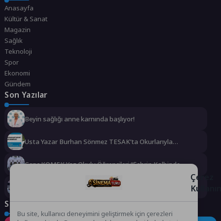
Anasayfa
Kültür & Sanat
Magazin
Sağlık
Teknoloji
Spor
Ekonomi
Gündem
Son Yazılar
Beyin sağlığı anne karnında başlıyor!
Usta Yazar Burhan Sönmez TESAK’ta Okurlarıyla
Buluşuyor
Genç KOMEK Yaz Okulu Öğrencileri “Şehrin Kalbinde
Yolculuk” Yaptı
Çerez
Kullanı
Dünyanın en ince ve en güçlü katlanabilir amiral gemisi
HONOR Magic V6 Türkiye’de
Sosyal Medya
Bu site, kullanıcı deneyimini geliştirmek için çerezleri