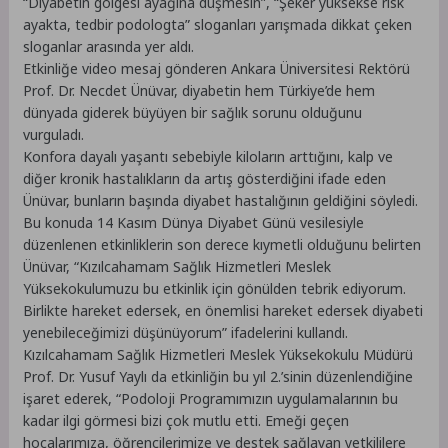
“Diyabetin gölgesi ayağına düşmesin”, “Şeker yüksekse risk
ayakta, tedbir podologta” sloganları yarışmada dikkat çeken
sloganlar arasında yer aldı.
Etkinliğe video mesaj gönderen Ankara Üniversitesi Rektörü
Prof. Dr. Necdet Ünüvar, diyabetin hem Türkiye’de hem
dünyada giderek büyüyen bir sağlık sorunu olduğunu
vurguladı.
Konfora dayalı yaşantı sebebiyle kiloların arttığını, kalp ve
diğer kronik hastalıkların da artış gösterdiğini ifade eden
Ünüvar, bunların başında diyabet hastalığının geldiğini söyledi.
Bu konuda 14 Kasım Dünya Diyabet Günü vesilesiyle
düzenlenen etkinliklerin son derece kıymetli olduğunu belirten
Ünüvar, “Kızılcahamam Sağlık Hizmetleri Meslek
Yüksekokulumuzu bu etkinlik için gönülden tebrik ediyorum.
Birlikte hareket edersek, en önemlisi hareket edersek diyabeti
yenebileceğimizi düşünüyorum” ifadelerini kullandı.
Kızılcahamam Sağlık Hizmetleri Meslek Yüksekokulu Müdürü
Prof. Dr. Yusuf Yaylı da etkinliğin bu yıl 2.’sinin düzenlendiğine
işaret ederek, “Podoloji Programımızın uygulamalarının bu
kadar ilgi görmesi bizi çok mutlu etti. Emeği geçen
hocalarımıza, öğrencilerimize ve destek sağlayan yetkililere