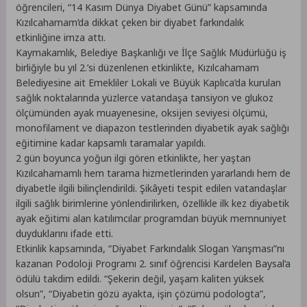
öğrencileri, “14 Kasım Dünya Diyabet Günü” kapsamında
Kızılcahamam’da dikkat çeken bir diyabet farkındalık
etkinliğine imza attı.
Kaymakamlık, Belediye Başkanlığı ve İlçe Sağlık Müdürlüğü iş
birliğiyle bu yıl 2.’si düzenlenen etkinlikte, Kızılcahamam
Belediyesine ait Emekliler Lokali ve Büyük Kaplıca’da kurulan
sağlık noktalarında yüzlerce vatandaşa tansiyon ve glukoz
ölçümünden ayak muayenesine, oksijen seviyesi ölçümü,
monofilament ve diapazon testlerinden diyabetik ayak sağlığı
eğitimine kadar kapsamlı taramalar yapıldı.
2 gün boyunca yoğun ilgi gören etkinlikte, her yaştan
Kızılcahamamlı hem tarama hizmetlerinden yararlandı hem de
diyabetle ilgili bilinçlendirildi. Şikâyeti tespit edilen vatandaşlar
ilgili sağlık birimlerine yönlendirilirken, özellikle ilk kez diyabetik
ayak eğitimi alan katılımcılar programdan büyük memnuniyet
duyduklarını ifade etti.
Etkinlik kapsamında, “Diyabet Farkındalık Slogan Yarışması”nı
kazanan Podoloji Programı 2. sınıf öğrencisi Kardelen Baysal’a
ödülü takdim edildi. “Şekerin değil, yaşam kaliten yüksek
olsun”, “Diyabetin gözü ayakta, işin çözümü podologta”,