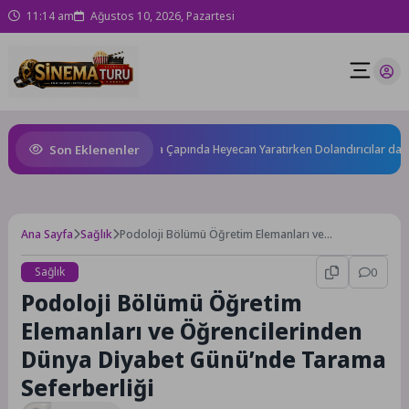
11:14 am
Ağustos 10, 2026, Pazartesi
Son Eklenenler
r: Yeni Odyssey Filmi Dünya Çapında Heyecan Yaratırken Dolandırıcılar da Har
Ana Sayfa
Sağlık
Podoloji Bölümü Öğretim Elemanları ve
Öğrencilerinden Dünya Diyabet Günü’nde Tarama
Seferberliği
Sağlık
0
Podoloji Bölümü Öğretim
Elemanları ve Öğrencilerinden
Dünya Diyabet Günü’nde Tarama
Seferberliği