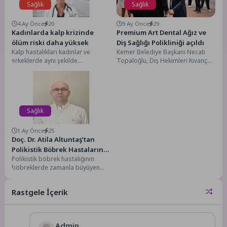
Sağlık
Sağlık
4 Ay Önce
20
9 Ay Önce
29
Kadınlarda kalp krizinde
Premium Art Dental Ağız ve
ölüm riski daha yüksek
Diş Sağlığı Polikliniği açıldı
Kalp hastalıkları kadınlar ve
Kemer Belediye Başkanı Necati
erkeklerde aynı şekilde
Topaloğlu, Diş Hekimleri Kıvanç
ilerlemiyor, özellikle ölüm
Özgür Özkara ve Firüzan Özkara
açısından fark belirginleşiyor. 12–
çiftinin açtıkları...
18 Nisan...
Sağlık
1 Ay Önce
25
Doç. Dr. Atila Altuntaş’tan
Polikistik Böbrek Hastalarına
Polikistik böbrek hastalığının
Önemli Uyarılar
böbreklerde zamanla büyüyen
çok sayıda sıvı dolu kistin
oluştuğu kalıtsal bir hastalık...
Rastgele İçerik
Admin