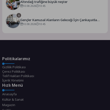
Altındağ trafiğine büyük neşter
10.08.2026
10:45
6
Gençler Kamusal Alanların Geleceği İçin Çankaya’da
Buluştu
10.08.2026
10:45
Politikalarımız
Gizlilik Politikası
Çerez Politikası
Telif Hakları Politikası
İçerik Yönetimi
Hızlı Menü
Anasayfa
Kültür & Sanat
Magazin