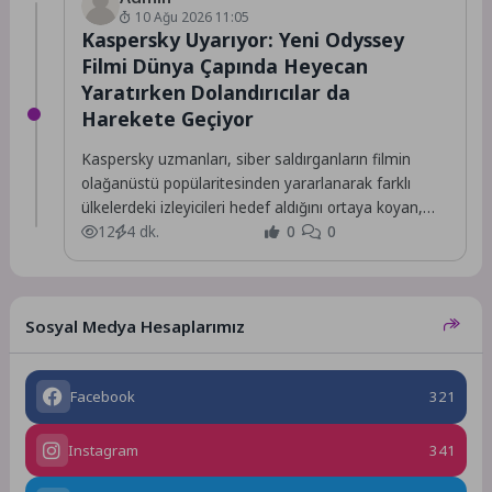
10 Ağu 2026 11:05
Kaspersky Uyarıyor: Yeni Odyssey
Filmi Dünya Çapında Heyecan
Yaratırken Dolandırıcılar da
Harekete Geçiyor
Kaspersky uzmanları, siber saldırganların filmin
olağanüstü popülaritesinden yararlanarak farklı
ülkelerdeki izleyicileri hedef aldığını ortaya koyan,
çok dilli dolandırıcılık siteleri tespit...
12
4 dk.
0
0
Sosyal Medya Hesaplarımız
Facebook
321
Instagram
341