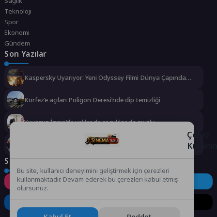
Sağlık
Teknoloji
Spor
Ekonomi
Gündem
Son Yazılar
Kaspersky Uyarıyor: Yeni Odyssey Filmi Dünya Çapında
Heyecan Yaratırken Dolandırıcılar da Harekete Geçiyor
Körfez’e açılan Poligon Deresi’nde dip temizliği
Yuvamız İzmir’de veliler de çocuklar da mutlu
Çerez
Kullanı
Konak Tramvayı’nda nefes kesen tatbikat
Sosyal Medya
Bu site, kullanıcı deneyimini geliştirmek için çerezleri
kullanmaktadır. Devam ederek bu çerezleri kabul etmiş
Instagram
Facebook
Twitter
olursunuz.
LinkedIn
YouTube
TikTok
Kabul Et
Reddet