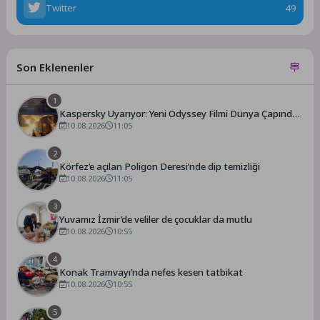
Twitter
49
Son Eklenenler
1
Kaspersky Uyarıyor: Yeni Odyssey Filmi Dünya Çapında
Heyecan Yaratırken Dolandırıcılar da Harekete Geçiyor
10.08.2026
11:05
2
Körfez’e açılan Poligon Deresi’nde dip temizliği
10.08.2026
11:05
3
Yuvamız İzmir’de veliler de çocuklar da mutlu
10.08.2026
10:55
4
Konak Tramvayı’nda nefes kesen tatbikat
10.08.2026
10:55
5