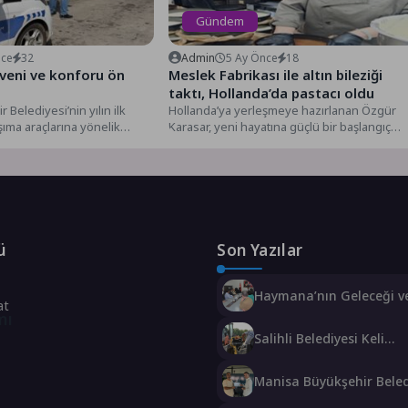
Gündem
nce
32
Admin
5 Ay Önce
18
veni ve konforu ön
Meslek Fabrikası ile altın bileziği
taktı, Hollanda’da pastacı oldu
 Belediyesi’nin yılın ilk
Hollanda’ya yerleşmeye hazırlanan Özgür
şıma araçlarına yönelik
Karasar, yeni hayatına güçlü bir başlangıç
kapsamlı denetimlerde 2
yapmak amacıyla meslek edinmeye karar...
ü
Son Yazılar
Haymana’nın Geleceği ve
at
Potansiyeli Masaya Yatırı
mı
Salihli Belediyesi Keli
Mahallesi’nde 2 Bin 250
Sıcak Asfalt Çalışmasını
Manisa Büyükşehir Beled
Tamamladı
“Sağlıklı İşyeri” Sertifikas