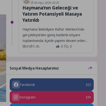
06 Ağu 2026 20:25
Haymana’nın Geleceği ve
Yatırım Potansiyeli Masaya
Yatırıldı
Haymana Belediyesi Kültür Merkezi’nde
gerçekleştirilen geniş katılımlı istişare
toplantısında; ilçede yapımı devam eden
projeler ile hayata geçirilmesi planlanan
69
3 dk.
0
0
yeni yatırımlar,...
Sosyal Medya Hesaplarımız
Facebook
321
Instagram
341