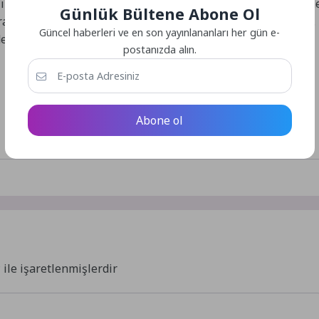
ı bir şekilde anlatıldı. Eğitim programının pratik bölümünd
Günlük Bültene Abone Ol
ak katılımcılara gerçek bir trafik ortamı deneyimi yaşatıldı.
Güncel haberleri ve en son yayınlananları her gün e-
de uygulamalı olarak pekiştirildi.
postanızda alın.
Abone ol
*
ile işaretlenmişlerdir