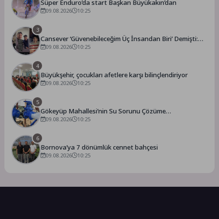
Süper Enduro’da start Başkan Büyükakın’dan
09.08.2026
10:25
3
Cansever ‘Güvenebileceğim Üç İnsandan Biri’ Demişti:
Mahmut Görgen’den Cansever’e Duygusal Veda
09.08.2026
10:25
4
Büyükşehir, çocukları afetlere karşı bilinçlendiriyor
09.08.2026
10:25
5
Gökeyüp Mahallesi’nin Su Sorunu Çözüme
Kavuşturuldu
09.08.2026
10:25
6
Bornova’ya 7 dönümlük cennet bahçesi
09.08.2026
10:25