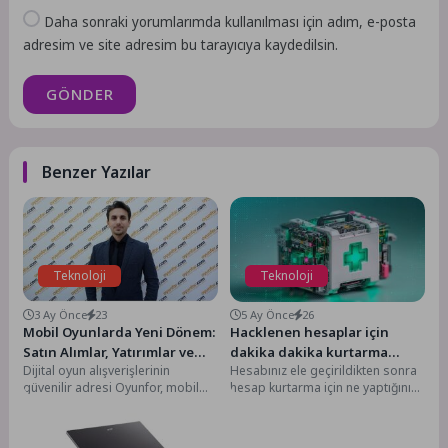
Daha sonraki yorumlarımda kullanılması için adım, e-posta
adresim ve site adresim bu tarayıcıya kaydedilsin.
GÖNDER
Benzer Yazılar
Teknoloji
Teknoloji
3 Ay Önce
23
5 Ay Önce
26
Mobil Oyunlarda Yeni Dönem:
Hacklenen hesaplar için
Satın Alımlar, Yatırımlar ve
dakika dakika kurtarma
Dijital oyun alışverişlerinin
Hesabınız ele geçirildikten sonra
Oyuncu Sadakati Öne Çıkıyor
rehberi
güvenilir adresi Oyunfor, mobil
hesap kurtarma için ne yaptığınız
oyun pazarında büyümenin artık
ve ne kadar hızlı davrandığınız
yalnızca indirme sayılarıyla
çok...
değil;...