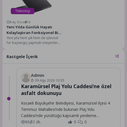
Teknoloji
8 Ay Önce
16
Yeni Yılda Günlük Hayatı
Kolaylaştıran Fonksiyonel Bir
Yeni yıla hem şık hem de işlevsel
Hediye: Acer Aspire Go 15
bir başlangıç yapmak isteyenler
için Acer, Aspire Go...
Rastgele İçerik
Admin
09 Ağu 2026 10:35
Karamürsel Plaj Yolu Caddesi’ne özel
asfalt dokunuşu
Kocaeli Büyükşehir Belediyesi, Karamürsel ilçesi 4
Temmuz Mahallesi’nde bulunan Plaj Yolu
Caddesi’nde yürüttüğü kapsamlı yenileme
çalışmalarını tamamladı.
86
2 dk.
0
0