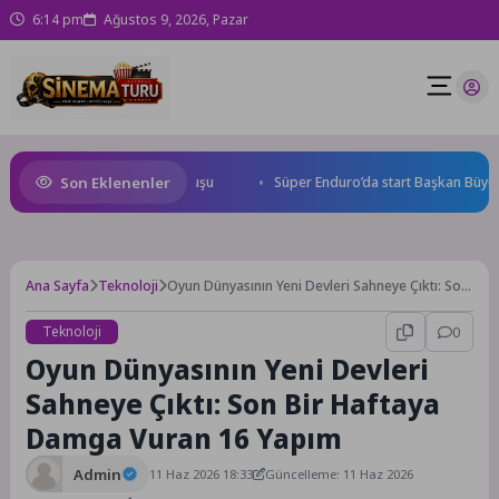
6:14 pm
Ağustos 9, 2026, Pazar
Son Eklenenler
esi’ne özel asfalt dokunuşu
Süper Enduro’da start Başkan Büyükakın’
Ana Sayfa
Teknoloji
Oyun Dünyasının Yeni Devleri Sahneye Çıktı: Son
Bir Haftaya Damga Vuran 16 Yapım
Teknoloji
0
Oyun Dünyasının Yeni Devleri
Sahneye Çıktı: Son Bir Haftaya
Damga Vuran 16 Yapım
Admin
11 Haz 2026 18:33
Güncelleme: 11 Haz 2026