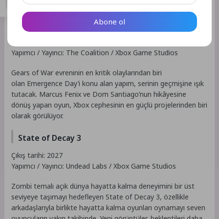
döneminin en merak edilen yapımları arasına girmeyi başardı.
Abone ol
Gears of War: E-Day
Çıkış tarihi: 6 Ekim 2026
Yapımcı / Yayıncı: The Coalition / Xbox Game Studios
Gears of War evreninin en kritik olaylarından biri
olan Emergence Day’i konu alan yapım, serinin geçmişine ışık
tutacak. Marcus Fenix ve Dom Santiago’nun hikâyesine
dönüş yapan oyun, Xbox cephesinin en güçlü projelerinden biri
olarak görülüyor.
State of Decay 3
Çıkış tarihi: 2027
Yapımcı / Yayıncı: Undead Labs / Xbox Game Studios
Zombi temalı açık dünya hayatta kalma deneyimini bir üst
seviyeye taşımayı hedefleyen State of Decay 3, özellikle
arkadaşlarıyla birlikte hayatta kalma oyunları oynamayı seven
oyuncuların yakın takibinde. Yeni görüntüler, beklentileri daha