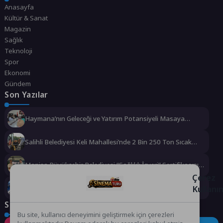
Anasayfa
Kültür & Sanat
Magazin
Sağlık
Teknoloji
Spor
Ekonomi
Gündem
Son Yazılar
Haymana’nın Geleceği ve Yatırım Potansiyeli Masaya
Yatırıldı
Salihli Belediyesi Keli Mahallesi’nde 2 Bin 250 Ton Sıcak
Asfalt Çalışmasını Tamamladı
Manisa Büyükşehir Belediyesi “Sağlıklı İşyeri” Sertifikasını
Aldı
Çerez
Kullanı
Büyükşehir’den Darıca’ya modern ulaşım yatırımı
Sosyal Medya
Bu site, kullanıcı deneyimini geliştirmek için çerezleri