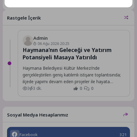
yıl 24’üncüsü düzenlenen Nilüfer
Uluslararası Spor Şenlikleri’nde
görev alan branş öğretmenleri,...
Rastgele İçerik
Admin
06 Ağu 2026 20:25
Haymana’nın Geleceği ve Yatırım
Potansiyeli Masaya Yatırıldı
Haymana Belediyesi Kültür Merkezi’nde
gerçekleştirilen geniş katılımlı istişare toplantısında;
ilçede yapımı devam eden projeler ile hayata
geçirilmesi planlanan yeni yatırımlar,...
3
3 dk.
0
0
Sosyal Medya Hesaplarımız
Facebook
321