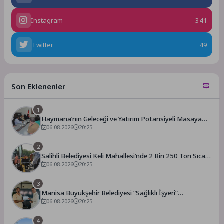
Instagram
341
Twitter
49
Son Eklenenler
1
Haymana’nın Geleceği ve Yatırım Potansiyeli Masaya
Yatırıldı
06.08.2026
20:25
2
Salihli Belediyesi Keli Mahallesi’nde 2 Bin 250 Ton Sıcak
Asfalt Çalışmasını Tamamladı
06.08.2026
20:25
3
Manisa Büyükşehir Belediyesi “Sağlıklı İşyeri”
Sertifikasını Aldı
06.08.2026
20:25
4