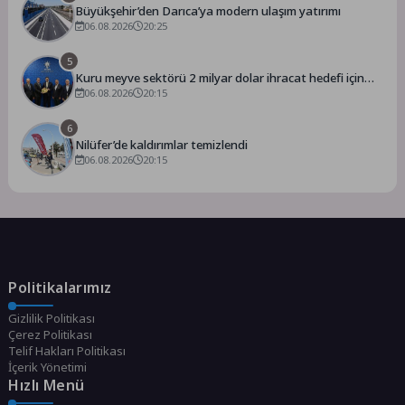
Büyükşehir’den Darıca’ya modern ulaşım yatırımı
06.08.2026
20:25
5
Kuru meyve sektörü 2 milyar dolar ihracat hedefi için
Ankara’dan destek istedi
06.08.2026
20:15
6
Nilüfer’de kaldırımlar temizlendi
06.08.2026
20:15
Politikalarımız
Gizlilik Politikası
Çerez Politikası
Telif Hakları Politikası
İçerik Yönetimi
Hızlı Menü