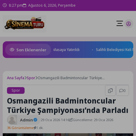
8:27 pm
Ağustos 6, 2026, Perşembe
Son Eklenenler
eği ve Yatırım Potansiyeli Masaya Yatırıldı
Salihli Belediyesi Keli Mah
Ana Sayfa
Spor
Osmangazili Badmintoncular Türkiye
Şampiyonası’nda Parladı
Spor
0
Osmangazili Badmintoncular
Türkiye Şampiyonası’nda Parladı
Admin
29 Oca 2026 14:16
Güncelleme: 29 Oca 2026
36 Görüntüleme
1 dk.