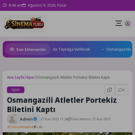
8:46 am
Ağustos 9, 2026, Pazar
Son Eklenenler
 Kaybetti: Kuzey Makedonya’da Toprağa Verilecek
Osmangazi’de Geleceğ
Ana Sayfa
Spor
Osmangazili Atletler Portekiz Biletini Kaptı
Spor
0
Osmangazili Atletler Portekiz
Biletini Kaptı
Admin
27 Kas 2025 11:28
Güncelleme: 27 Kas 2025
33 Görüntüleme
1 dk.