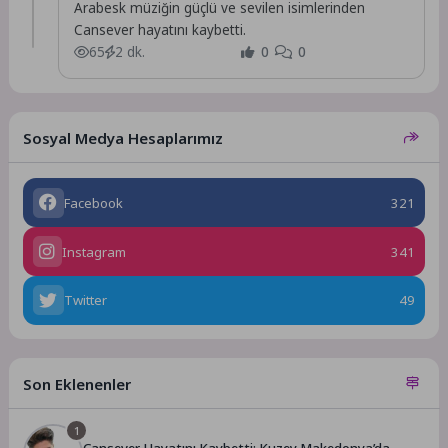
Arabesk müziğin güçlü ve sevilen isimlerinden
Cansever hayatını kaybetti.
65
2 dk.
0
0
Sosyal Medya Hesaplarımız
Facebook
321
Instagram
341
Twitter
49
Son Eklenenler
1