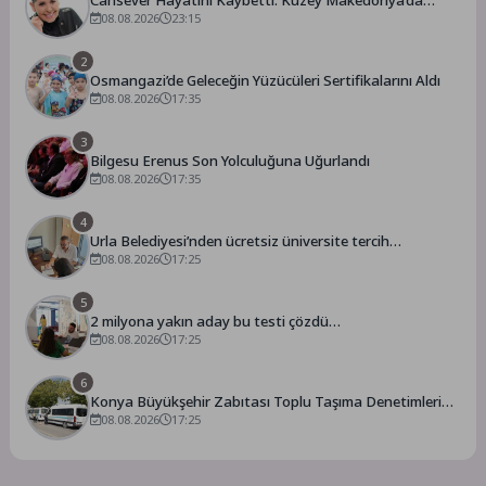
Cansever Hayatını Kaybetti: Kuzey Makedonya’da
Toprağa Verilecek
08.08.2026
23:15
2
Osmangazi’de Geleceğin Yüzücüleri Sertifikalarını Aldı
08.08.2026
17:35
3
Bilgesu Erenus Son Yolculuğuna Uğurlandı
08.08.2026
17:35
4
Urla Belediyesi’nden ücretsiz üniversite tercih
danışmanlığı
08.08.2026
17:25
5
2 milyona yakın aday bu testi çözdü…
08.08.2026
17:25
6
Konya Büyükşehir Zabıtası Toplu Taşıma Denetimlerini
Sürdürüyor
08.08.2026
17:25