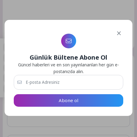
Kaynak: (BYZHA) Beyaz Haber Ajansı
Etiketler :
Bu yazıya ait etiket bulunamadı.
Günlük Bültene Abone Ol
Bir Yorum Yazın
0
Güncel haberleri ve en son yayınlananları her gün e-
postanızda alın.
E-posta adresiniz yayınlanmayacak.
Gerekli alanlar
*
ile
işaretlenmişlerdir
Abone ol