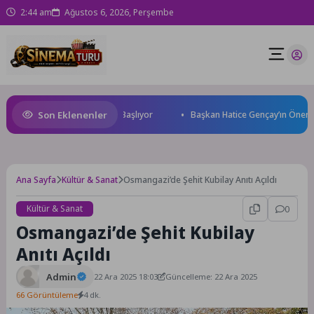
2:44 am
Ağustos 6, 2026, Perşembe
Son Eklenenler
d Cup Heyecanı Paris’te Başlıyor
Başkan Hatice Gençay’ın Önerisiyle
Ana Sayfa
Kültür & Sanat
Osmangazi’de Şehit Kubilay Anıtı Açıldı
Kültür & Sanat
0
Osmangazi’de Şehit Kubilay
Anıtı Açıldı
Admin
22 Ara 2025 18:03
Güncelleme: 22 Ara 2025
66 Görüntüleme
4 dk.