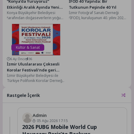
“Konya’da Yürüyoruz”
İFOD 40 Yaşında: Bir
Etkinliği Aralık Ayında Yeni
Tutkunun Peşinde 40 Yıl
Konya Büyükşehir Belediyesi
İzmir Fotoğraf Sanatı Derneği
Rotalarla Devam Ediyor
tarafından doğaseverlerin yoğun
(İFOD), kuruluşunun 40. yılını 2026
ilgisiyle sürdürülen “Konya’da
yılı boyunca düzenlediği sergi,
Yürüyoruz” etkinliği, 2025 yılının
söyleşi, fotoğraf...
son ayında...
Kültür & Sanat
6 Ay Önce
36
İzmir Uluslararası Çoksesli
Korolar Festivali’nde geri
İzmir Büyükşehir Belediyesi ile
sayım
Türkiye Polifonik Korolar Derneği
İzmir Şubesi iş birliğinde 21-24
Mayıs tarihleri...
Rastgele İçerik
Admin
05 Ağu 2026 17:15
2026 PUBG Mobile World Cup
Heyecanı Paris’te Başlıyor