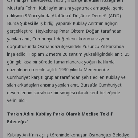
Osmangazi Belediyesi, 1930 yılında şehit edilen Asteğmen
Mustafa Fehmi Kubilay’ın anısını yaşatmak amacıyla, şehit
edilişinin 95’inci yılında Atatürkçü Düşünce Derneği (ADD)
Bursa Şubesi ile iş birliği yaparak Kubilay Anıtı’nın açılışını
gerçekleştirdi. Heykeltıraş Pınar Öktem Doğan tarafından
yapılan anıt, Cumhuriyet değerlerini koruma vizyonu
doğrultusunda Osmangazi ilçesindeki Yüzüncü Yıl Parkı’nda
inşa edildi. Toplam 2 metre 20 santim yüksekliğindeki anıt, 25
gün gibi kısa bir sürede tamamlanarak yoğun katılımla
düzenlenen törenle açıldı. 1930 yılında Menemen’de
Cumhuriyet karşıtı gruplar tarafından şehit edilen Kubilay ve
silah arkadaşları anısına yapılan anıt, Bursa’da Cumhuriyet
devrimlerinin sarsılmaz bir simgesi olarak kent belleğinde
yerini aldı.
‘Parkın Adını Kubilay Parkı Olarak Meclise Teklif
Edeceğiz’
Kubilay Anıtı’nın açılış töreninde konuşan Osmangazi Belediye