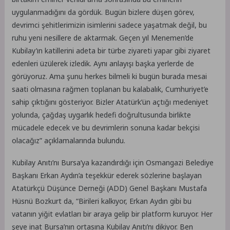
uygulanmadığını da gördük. Bugün bizlere düşen görev,
devrimci şehitlerimizin isimlerini sadece yaşatmak değil, bu
ruhu yeni nesillere de aktarmak. Geçen yıl Menemen’de
Kubilay’ın katillerini adeta bir türbe ziyareti yapar gibi ziyaret
edenleri üzülerek izledik. Aynı anlayışı başka yerlerde de
görüyoruz. Ama şunu herkes bilmeli ki bugün burada mesai
saati olmasına rağmen toplanan bu kalabalık, Cumhuriyet’e
sahip çıktığını gösteriyor. Bizler Atatürk’ün açtığı medeniyet
yolunda, çağdaş uygarlık hedefi doğrultusunda birlikte
mücadele edecek ve bu devrimlerin sonuna kadar bekçisi
olacağız” açıklamalarında bulundu.
Kubilay Anıtı’nı Bursa’ya kazandırdığı için Osmangazi Belediye
Başkanı Erkan Aydın’a teşekkür ederek sözlerine başlayan
Atatürkçü Düşünce Derneği (ADD) Genel Başkanı Mustafa
Hüsnü Bozkurt da, “Birileri kalkıyor, Erkan Aydın gibi bu
vatanın yiğit evlatları bir araya gelip bir platform kuruyor. Her
şeye inat Bursa’nın ortasına Kubilay Anıtı’nı dikiyor. Ben