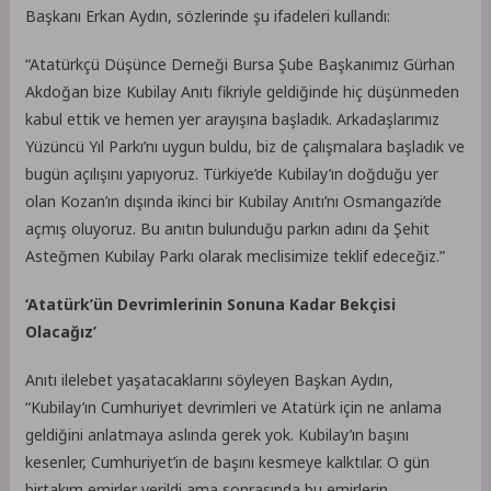
Başkanı Erkan Aydın, sözlerinde şu ifadeleri kullandı:
“Atatürkçü Düşünce Derneği Bursa Şube Başkanımız Gürhan
Akdoğan bize Kubilay Anıtı fikriyle geldiğinde hiç düşünmeden
kabul ettik ve hemen yer arayışına başladık. Arkadaşlarımız
Yüzüncü Yıl Parkı’nı uygun buldu, biz de çalışmalara başladık ve
bugün açılışını yapıyoruz. Türkiye’de Kubilay’ın doğduğu yer
olan Kozan’ın dışında ikinci bir Kubilay Anıtı’nı Osmangazi’de
açmış oluyoruz. Bu anıtın bulunduğu parkın adını da Şehit
Asteğmen Kubilay Parkı olarak meclisimize teklif edeceğiz.”
‘Atatürk’ün Devrimlerinin Sonuna Kadar Bekçisi
Olacağız’
Anıtı ilelebet yaşatacaklarını söyleyen Başkan Aydın,
“Kubilay’ın Cumhuriyet devrimleri ve Atatürk için ne anlama
geldiğini anlatmaya aslında gerek yok. Kubilay’ın başını
kesenler, Cumhuriyet’in de başını kesmeye kalktılar. O gün
birtakım emirler verildi ama sonrasında bu emirlerin