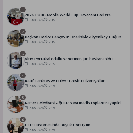
1
2026 PUBG Mobile World Cup Heyecanı Paris’te
Başlıyor
05.08.2026
17:15
2
Başkan Hatice Gençay’ın Önerisiyle Akyeniköy Düğün
Salonu Yıl Sonuna Kadar Ücretsiz
05.08.2026
17:15
3
Altın Portakal ödüllü yönetmen jüri başkanı oldu
05.08.2026
17:05
4
Rauf Denktaş ve Bülent Ecevit Bulvarı yolları
asfaltlanıyor
05.08.2026
17:05
5
Kemer Belediyesi Ağustos ayı meclis toplantısı yapıldı
05.08.2026
17:05
6
DEÜ Hastanesinde Büyük Dönüşüm
05.08.2026
16:55