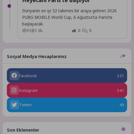
Dünyanın en iyi 32 takımını bir araya getiren 2026
PUBG MOBILE World Cup, 6 Ağustos’ta Paris’te
başlayacak.
93
3 dk.
0
0
Sosyal Medya Hesaplarımız
Facebook
321
Instagram
341
Twitter
49
Son Eklenenler