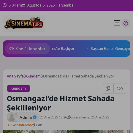
8:04 am
Ağustos 6, 2026, Perşembe
Son Eklenenler
le World Cup Heyecanı Paris’te Başlıyor
Başkan Hatice Gençay’ın Öne
Ana Sayfa
Gündem
Osmangazi’de Hizmet Sahada Şekilleniyor
Gündem
0
Osmangazi’de Hizmet Sahada
Şekilleniyor
Admin
26 Ara 2025 18:26
Güncelleme: 26 Ara 2025
36 Görüntüleme
1 dk.