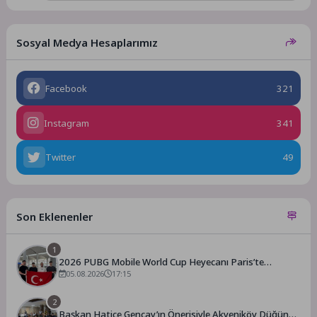
Sosyal Medya Hesaplarımız
Facebook
321
Instagram
341
Twitter
49
Son Eklenenler
1
2026 PUBG Mobile World Cup Heyecanı Paris’te
Başlıyor
05.08.2026
17:15
2
Başkan Hatice Gençay’ın Önerisiyle Akyeniköy Düğün