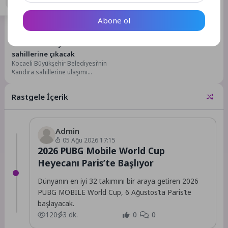
Gündem
Abone ol
2 Ay Önce
20
800CK’da tüm yollar Kandıra
sahillerine çıkacak
Kocaeli Büyükşehir Belediyesi’nin
Kandıra sahillerine ulaşımı
sağlayan 800CK hattı, 20 Haziran
Cumartesi günü seferlerine
Rastgele İçerik
başlayacak....
Admin
05 Ağu 2026 17:15
2026 PUBG Mobile World Cup
Heyecanı Paris’te Başlıyor
Dünyanın en iyi 32 takımını bir araya getiren 2026
PUBG MOBILE World Cup, 6 Ağustos’ta Paris’te
başlayacak.
120
3 dk.
0
0