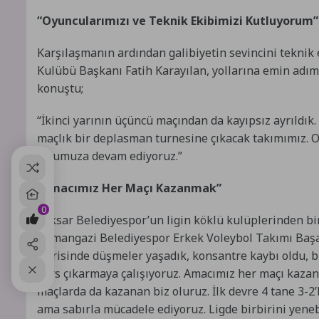
“Oyuncularımızı ve Teknik Ekibimizi Kutluyorum”
Karşılaşmanın ardından galibiyetin sevincini tekni
Kulübü Başkanı Fatih Karayılan, yollarına emin adıml
konuştu;
“İkinci yarının üçüncü maçından da kayıpsız ayrıldık
maçlık bir deplasman turnesine çıkacak takımımız. 
yolumuza devam ediyoruz.”
“Amacımız Her Maçı Kazanmak”
0
Niksar Belediyespor’un ligin köklü kulüplerinden bir
Osmangazi Belediyespor Erkek Voleybol Takımı Baş
içerisinde düşmeler yaşadık, konsantre kaybı oldu, b
ders çıkarmaya çalışıyoruz. Amacımız her maçı kaza
maçlarda da kazanan biz oluruz. İlk devre 4 tane 3-2
ama sabırla mücadele ediyoruz. Ligde birbirini yene