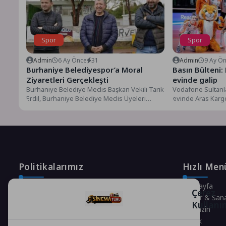
Spor
Spor
Admin
6 Ay Önce
31
Admin
9 Ay Ö
Burhaniye Belediyespor’a Moral
Basın Bülteni:
Ziyaretleri Gerçekleşti
evinde galip
Burhaniye Belediye Meclis Başkan Vekili Tarık
Vodafone Sultanla
Erdil, Burhaniye Belediye Meclis Üyeleri
evinde Aras Kargo
Murat Dinçer ve Osman...
Dynavit, rakibini 2
Politikalarımız
Hızlı Men
Gizlilik Politikası
Anasayfa
Çerez
Çerez Politikası
Kültür & San
Kullanı
Telif Hakları Politikası
Magazin
İçerik Yönetimi
Sağlık