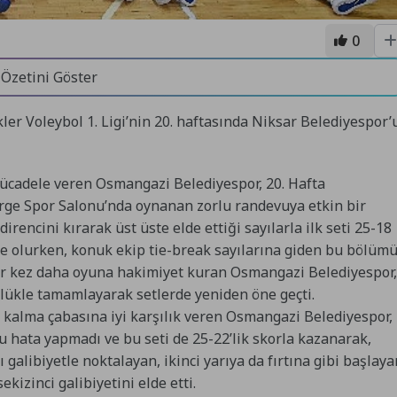
0
 Özetini Göster
er Voleybol 1. Ligi’nin 20. haftasında Niksar Belediyespor’
mücadele veren Osmangazi Belediyespor, 20. Hafta
rge Spor Salonu’nda oynanan zorlu randevuya etkin bir
rencini kırarak üst üste elde ettiği sayılarla ilk seti 25-18
e olurken, konuk ekip tie-break sayılarına giden bu bölüm
ir kez daha oyuna hakimiyet kuran Osmangazi Belediyespor,
nlükle tamamlayarak setlerde yeniden öne geçti.
kalma çabasına iyi karşılık veren Osmangazi Belediyespor,
u hata yapmadı ve bu seti de 25-22’lik skorla kazanarak,
nı galibiyetle noktalayan, ikinci yarıya da fırtına gibi başlaya
kizinci galibiyetini elde etti.