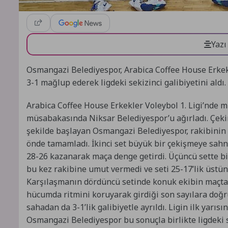
Yazı
Osmangazi Belediyespor, Arabica Coffee House Erkekl
3-1 mağlup ederek ligdeki sekizinci galibiyetini aldı.
Arabica Coffee House Erkekler Voleybol 1. Ligi’nde 
müsabakasında Niksar Belediyespor’u ağırladı. Çeki
şekilde başlayan Osmangazi Belediyespor, rakibinin di
önde tamamladı. İkinci set büyük bir çekişmeye sahn
28-26 kazanarak maça denge getirdi. Üçüncü sette b
bu kez rakibine umut vermedi ve seti 25-17’lik üstü
Karşılaşmanın dördüncü setinde konuk ekibin maçta 
hücumda ritmini koruyarak girdiği son sayılara doğr
sahadan da 3-1’lik galibiyetle ayrıldı. Ligin ilk yarısı
Osmangazi Belediyespor bu sonuçla birlikte ligdeki se