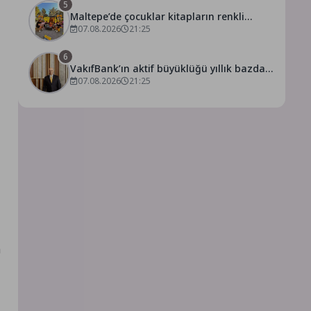
5
Maltepe’de çocuklar kitapların renkli
dünyasında buluştu
07.08.2026
21:25
6
VakıfBank’ın aktif büyüklüğü yıllık bazda
07.08.2026
21:25
yüzde 28 artışla 5,8 trilyon TL’yi aştı
a