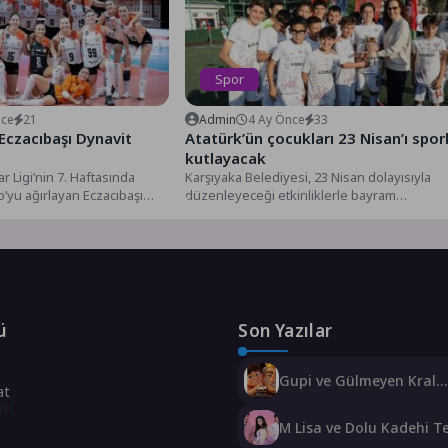
Spor
nce
21
Admin
4 Ay Önce
33
 Eczacıbaşı Dynavit
Atatürk’ün çocukları 23 Nisan’ı spor
kutlayacak
r Ligi’nin 7. Haftasında
Karşıyaka Belediyesi, 23 Nisan dolayısıyla
’yu ağırlayan Eczacıbaşı
düzenleyeceği etkinliklerle bayram
5-18, 25-18, 25-19...
coşkusunu spor sahalarına taşıyacak.
Oryantiring, futbol, atletizm...
ü
Son Yazılar
Gupi ve Gülmeyen Kral
at
Türkiye’nin ilk IMAX® 
mı
filmi oluyor
M Lisa ve Dolu Kadehi T
Tut’tan Yeni İş Birliği: Vi