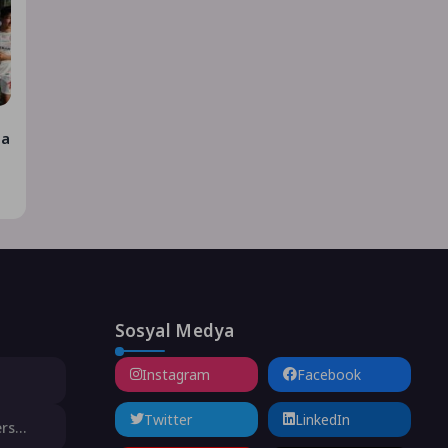
la
Sosyal Medya
Instagram
Facebook
animasyon
Twitter
LinkedIn
ers
şne