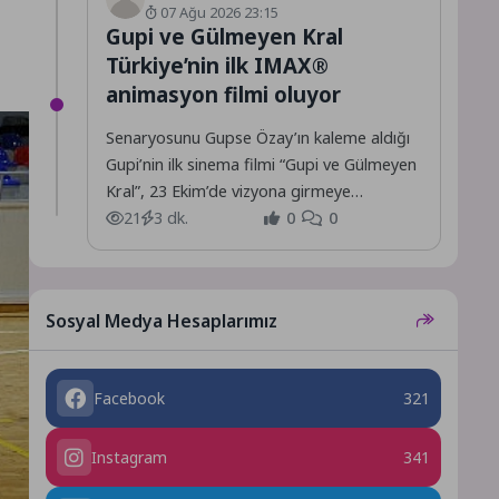
07 Ağu 2026 23:15
Gupi ve Gülmeyen Kral
Türkiye’nin ilk IMAX®
animasyon filmi oluyor
Senaryosunu Gupse Özay’ın kaleme aldığı
Gupi’nin ilk sinema filmi “Gupi ve Gülmeyen
Kral”, 23 Ekim’de vizyona girmeye
hazırlanıyor.
21
3 dk.
0
0
Sosyal Medya Hesaplarımız
Facebook
321
Instagram
341