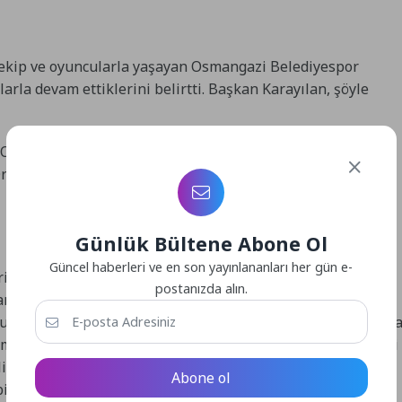
k ekip ve oyuncularla yaşayan Osmangazi Belediyespor
arla devam ettiklerini belirtti. Başkan Karayılan, şöyle
. Oyuncularımızı ve teknik ekibimizi kutluyorum. Şimdi iki
Oradan da kayıpsız dönüp, Play-Off yolunda emin adımlarla
Günlük Bültene Abone Ol
Güncel haberleri ve en son yayınlananları her gün e-
i olduğunu ve sahada çok iyi mücadele ettiklerini belirten
postanızda alın.
antrenörü Güner Karakaya ise, “Zaman zaman oyunun
u maçı da galibiyetle bitirdik. Galip geldiğimiz maçlardan d
nmak. Burada az hata yapan kazanıyor, inşallah önümüzdeki
’lik maç kaybımız var, daha zirvede yer almamız gerekiyordu
Abone ol
bilecek denk takımlar var. Zorlu müsabakalar oynuyoruz,