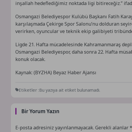
inşallah hedeflediğimiz noktada ligi bitireceğiz.” ifad
Osmangazi Belediyespor Kulübü Başkanı Fatih Karayı
karşılaşmada Çekirge Spor Salonu’nu dolduran seyir
verirken, oyuncular ve teknik ekip galibiyeti tribündek
Ligde 21. Hafta mücadelesinde Kahramanmaraş depla
Osmangazi Belediyespor, daha sonra 22. Hafta müs
konuk olacak.
Kaynak: (BYZHA) Beyaz Haber Ajansı
Etiketler :
Bu yazıya ait etiket bulunamadı.
Bir Yorum Yazın
E-posta adresiniz yayınlanmayacak.
Gerekli alanlar