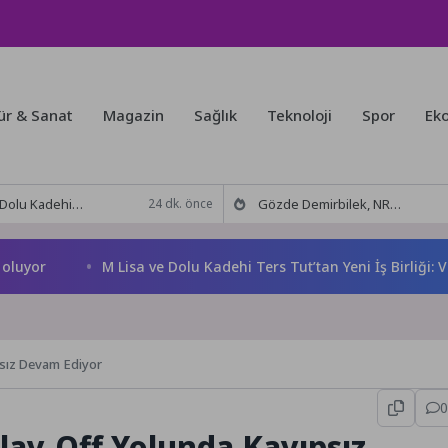
ür & Sanat
Magazin
Sağlık
Teknoloji
Spor
Ek
 Tut’tan Yeni İş Birliği: Vişne
Gözde Demirbilek, NR1 Magazin’de: ‘Son assolist olarak var olacağım!’
24 dk. önce
M Lisa ve Dolu Kadehi Ters Tut’tan Yeni İş Birliği: Vişne
sız Devam Ediyor
0
lay-Off Yolunda Kayıpsız