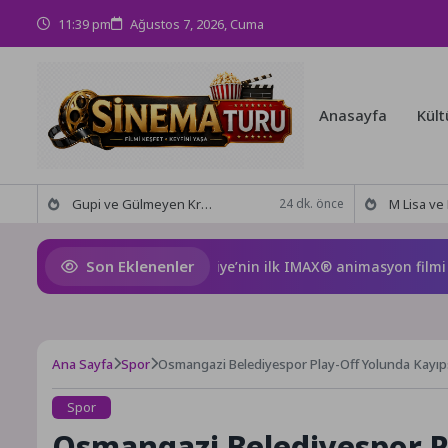
11:39 pm
Ağustos 7, 2026, Cuma
Anasayfa
Kült
Gupi ve Gülmeyen Kral Türkiye’nin ilk IMAX® animasyon filmi oluyor
M Lisa ve Dolu Kadehi Ters
24 dk. önce
Son Eklenenler
i ve Gülmeyen Kral Türkiye’nin ilk IMAX® animasyon filmi oluyor
Ana Sayfa
Spor
Osmangazi Belediyespor Play-Off Yolunda Kayıp
Spor
Osmangazi Belediyespor P