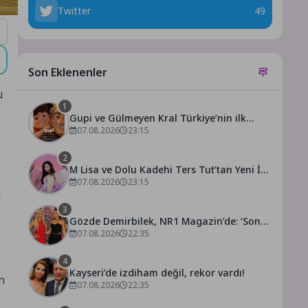
Twitter
49
Son Eklenenler
u
1
Gupi ve Gülmeyen Kral Türkiye’nin ilk
IMAX® animasyon filmi oluyor
07.08.2026
23:15
2
M Lisa ve Dolu Kadehi Ters Tut’tan Yeni İş
Birliği: Vişne
07.08.2026
23:15
ü
3
Gözde Demirbilek, NR1 Magazin’de: ‘Son
assolist olarak var olacağım!’
07.08.2026
22:35
4
Kayseri’de izdiham değil, rekor vardı!
n
07.08.2026
22:35