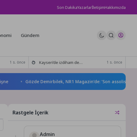
Son Dakika
Yazarlar
İletişim
Hakkımızda
onomi
Gündem
Kayseri’de izdiham değil, rekor vardı!
1 s. önce
1 s. önce
Gözde Demirbilek, NR1 Magazin’de: ‘Son assolist olarak var 
Rastgele İçerik
Admin