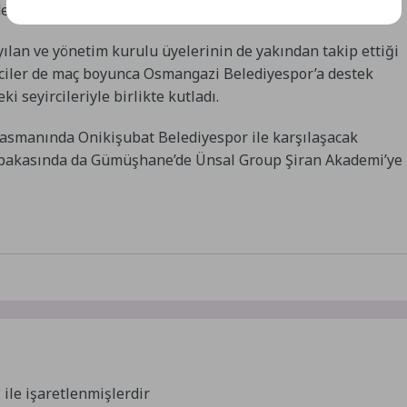
elerini kullandı.
lan ve yönetim kurulu üyelerinin de yakından takip ettiği
ciler de maç boyunca Osmangazi Belediyespor’a destek
i seyircileriyle birlikte kutladı.
smanında Onikişubat Belediyespor ile karşılaşacak
abakasında da Gümüşhane’de Ünsal Group Şiran Akademi’ye
*
ile işaretlenmişlerdir