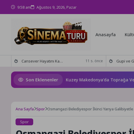
9:58 am
Ağustos 9, 2026, Pazar
Anasayfa
Kült
Cansever Hayatını Kaybetti: Kuzey Makedonya’da Toprağa Verilecek
Gupi ve Gülmeyen Kral Türkiye’
11 s. önce
Son Eklenenler
nsever Hayatını Kaybetti: Kuzey Makedonya’da Toprağa Verilece
Ana Sayfa
Spor
Osmangazi Belediyespor İkinci Yarıya Galibiyetle
Spor
Osmangazi Belediyespor İki