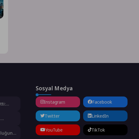
u
Sosyal Medya
Instagram
Facebook
ti:
prağa
Twitter
LinkedIn
n
 Aldı
YouTube
TikTok
uluğuna