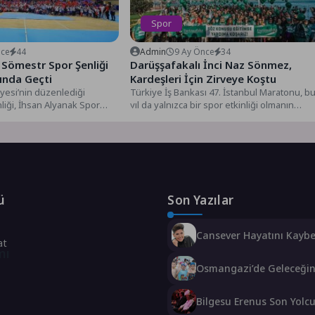
Spor
nce
44
Admin
9 Ay Önce
34
 Sömestr Spor Şenliği
Darüşşafakalı İnci Naz Sönmez,
ında Geçti
Kardeşleri İçin Zirveye Koştu
yesi’nin düzenlediği
Türkiye İş Bankası 47. İstanbul Maratonu, b
iği, İhsan Alyanak Spor
yıl da yalnızca bir spor etkinliği olmanın
or Okulu öğrencisi ve...
ötesine...
ü
Son Yazılar
Cansever Hayatını Kaybet
at
Kuzey Makedonya’da To
mı
Verilecek
Osmangazi’de Geleceği
Yüzücüleri Sertifikalarını
Bilgesu Erenus Son Yolc
Uğurlandı