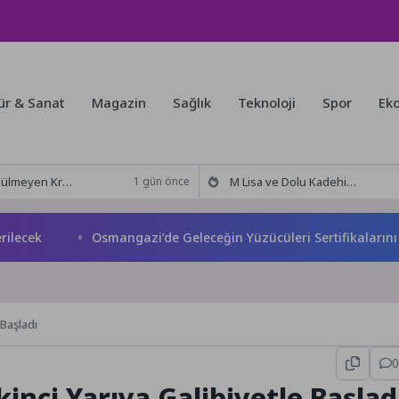
ür & Sanat
Magazin
Sağlık
Teknoloji
Spor
Ek
nin ilk IMAX® animasyon filmi oluyor
M Lisa ve Dolu Kadehi Ters Tut’tan Yeni İş Birliği: Vişne
1 gün önce
k
Osmangazi’de Geleceğin Yüzücüleri Sertifikalarını Aldı
 Başladı
0
nci Yarıya Galibiyetle Başlad