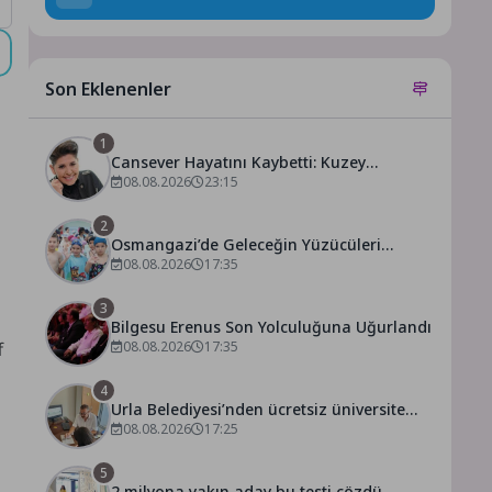
Son Eklenenler
1
Cansever Hayatını Kaybetti: Kuzey
Makedonya’da Toprağa Verilecek
08.08.2026
23:15
2
Osmangazi’de Geleceğin Yüzücüleri
Sertifikalarını Aldı
08.08.2026
17:35
3
Bilgesu Erenus Son Yolculuğuna Uğurlandı
f
08.08.2026
17:35
4
Urla Belediyesi’nden ücretsiz üniversite
tercih danışmanlığı
08.08.2026
17:25
5
2 milyona yakın aday bu testi çözdü…