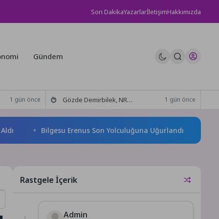
Son Dakika
Yazarlar
İletişim
Hakkımızda
onomi
Gündem
Gözde Demirbilek, NR1 Magazin’de: ‘Son assolist olarak var olacağım!’
1 gün önce
1 gün önce
Bilgesu Erenus Son Yolculuğuna Uğurlandı
Urla Bele
Rastgele İçerik
ı
Admin