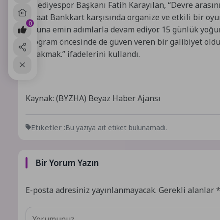
Belediyespor Başkanı Fatih Karayılan, “Devre arasını
Ziraat Bankkart karşısında organize ve etkili bir oyu
0
yoluna emin adımlarla devam ediyor. 15 günlük yoğun
program öncesinde de güven veren bir galibiyet oldu.
bırakmak.” ifadelerini kullandı.
Kaynak: (BYZHA) Beyaz Haber Ajansı
Etiketler :
Bu yazıya ait etiket bulunamadı.
Bir Yorum Yazın
E-posta adresiniz yayınlanmayacak.
Gerekli alanlar