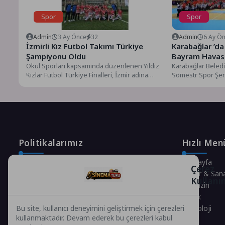
Spor
Spor
Admin
3 Ay Önce
32
Admin
6 Ay Ö
İzmirli Kız Futbol Takımı Türkiye
Karabağlar ’da
Şampiyonu Oldu
Bayram Havas
Okul Sporları kapsamında düzenlenen Yıldız
Karabağlar Beledi
Kızlar Futbol Türkiye Finalleri, İzmir adına
Sömestr Spor Şenl
büyük bir başarıya sahne...
Salonu’nda 640 Sp
Politikalarımız
Hızlı Men
Gizlilik Politikası
Anasayfa
Çerez
Çerez Politikası
Kültür & San
Kullanı
Telif Hakları Politikası
Magazin
İçerik Yönetimi
Sağlık
Teknoloji
Bu site, kullanıcı deneyimini geliştirmek için çerezleri
kullanmaktadır. Devam ederek bu çerezleri kabul
Spor