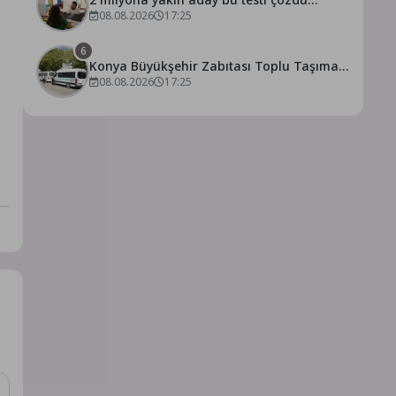
08.08.2026
17:25
6
Konya Büyükşehir Zabıtası Toplu Taşıma
Denetimlerini Sürdürüyor
08.08.2026
17:25