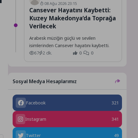
08 Ağu 2026 23:15
Cansever Hayatını Kaybetti:
Kuzey Makedonya’da Toprağa
Verilecek
Arabesk müziğin güçlü ve sevilen
isimlerinden Cansever hayatını kaybetti.
67
2 dk.
0
0
Sosyal Medya Hesaplarımız
Facebook
321
Instagram
341
Twitter
49