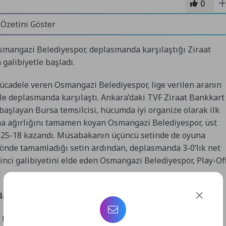
0
 Özetini Göster
Osmangazi Belediyespor, deplasmanda karşılaştığı Ziraat
 galibiyetle başladı.
mücadele veren Osmangazi Belediyespor, lige verilen aranın
le deplasmanda karşılaştı. Ankara’daki TVF Ziraat Bankkart
başlayan Bursa temsilcisi, hücumda iyi organize olarak ilk
yuna ağırlığını tamamen koyan Osmangazi Belediyespor, üst
de 25-18 kazandı. Müsabakanın üçüncü setinde de oyuna
önde tamamladığı setin ardından, deplasmanda 3-0’lık net
edinci galibiyetini elde eden Osmangazi Belediyespor, Play-Of
larla Devam Ediyor”
ü teknik ekibi ve oyuncuları tebrik eden Osmangazi