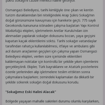
Şükrü Sokağı’nı cazibe merkezi haline getiriyor.
Osmangazi Belediyesi, tarihi kimliğiyle öne çıkan ve kentin
turizm duraklarından biri niteliğindeki Arap Şükrü Sokağı’nın
doğal görünümüne kavuşması için harekete geçti. 775 sayılı
Gecekondu kanununa istinaden çalışma başlatan Yapı Kontrol
Müdürlüğü ekipleri, işletmelerin Anıtlar Kurulu’ndan izin
alınmadan yapılarak sokağın dokusunu bozan, yaya geçişini
kapatan kaçak eklentilerini söktü. Tarihi sokağın vatandaşlar
tarafından rahatça kullanılabilmesi, itfaiye ve ambulans gibi
acil durum araçlarının geçişleri için çalışma yapan Osmangazi
Belediyesi ekipleri, verilen süre içerisinde eklentileri
kaldırmayan noktalar için kontrollü bir şekilde yıkım işlemlerini
gerçekleştirdi. Ekipler, Türk bayraklarını ve Atatürk posterlerini
özenle yerlerinden alıp işletmelere teslim ettikten sonra
çalışmalara başlarken; zemindeki kaplamaları da dikkatli bir
şekilde sökerek sokağın doğal dokusunu korudu.
“Sokağımız Eski Halini Alacak”
Bölgede yaşayan mahalle sakinleri durumu olumlu karşılarken,