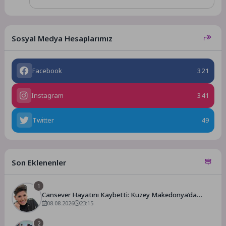
Sosyal Medya Hesaplarımız
Facebook
321
Instagram
341
Twitter
49
Son Eklenenler
1
Cansever Hayatını Kaybetti: Kuzey Makedonya’da
Toprağa Verilecek
08.08.2026
23:15
2