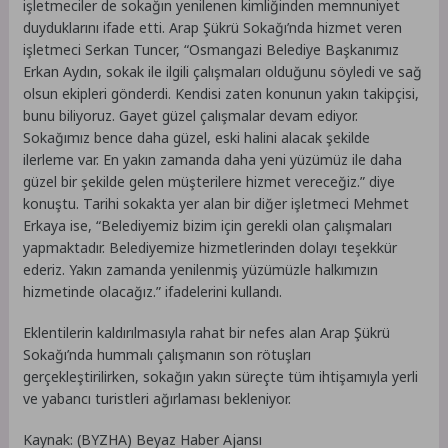
işletmeciler de sokağın yenilenen kimliğinden memnuniyet
duyduklarını ifade etti. Arap Şükrü Sokağı’nda hizmet veren
işletmeci Serkan Tuncer, “Osmangazi Belediye Başkanımız
Erkan Aydın, sokak ile ilgili çalışmaları olduğunu söyledi ve sağ
olsun ekipleri gönderdi. Kendisi zaten konunun yakın takipçisi,
bunu biliyoruz. Gayet güzel çalışmalar devam ediyor.
Sokağımız bence daha güzel, eski halini alacak şekilde
ilerleme var. En yakın zamanda daha yeni yüzümüz ile daha
güzel bir şekilde gelen müşterilere hizmet vereceğiz.” diye
konuştu. Tarihi sokakta yer alan bir diğer işletmeci Mehmet
Erkaya ise, “Belediyemiz bizim için gerekli olan çalışmaları
yapmaktadır. Belediyemize hizmetlerinden dolayı teşekkür
ederiz. Yakın zamanda yenilenmiş yüzümüzle halkımızın
hizmetinde olacağız.” ifadelerini kullandı.
Eklentilerin kaldırılmasıyla rahat bir nefes alan Arap Şükrü
Sokağı’nda hummalı çalışmanın son rötuşları
gerçekleştirilirken, sokağın yakın süreçte tüm ihtişamıyla yerli
ve yabancı turistleri ağırlaması bekleniyor.
Kaynak: (BYZHA) Beyaz Haber Ajansı