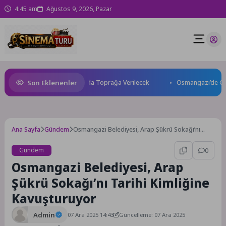
4:45 am
Ağustos 9, 2026, Pazar
Son Eklenenler
Kaybetti: Kuzey Makedonya’da Toprağa Verilecek
Osmangazi’de Geleceğ
Ana Sayfa
Gündem
Osmangazi Belediyesi, Arap Şükrü Sokağı’nı
Tarihi Kimliğine Kavuşturuyor
Gündem
0
Osmangazi Belediyesi, Arap
Şükrü Sokağı’nı Tarihi Kimliğine
Kavuşturuyor
Admin
07 Ara 2025 14:43
Güncelleme: 07 Ara 2025