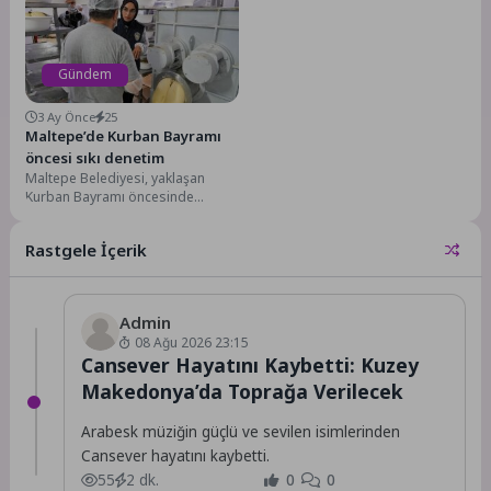
ücretsiz sünnet hizmeti yoğun...
buluşmaya devam ediyor. Aydın
Büyükşehir Belediyesi...
Gündem
3 Ay Önce
25
Maltepe’de Kurban Bayramı
öncesi sıkı denetim
Maltepe Belediyesi, yaklaşan
Kurban Bayramı öncesinde
vatandaşların sağlıklı, hijyenik ve
güvenilir gıdaya ulaşabilmesi için
Rastgele İçerik
ilçe...
Admin
08 Ağu 2026 23:15
Cansever Hayatını Kaybetti: Kuzey
Makedonya’da Toprağa Verilecek
Arabesk müziğin güçlü ve sevilen isimlerinden
Cansever hayatını kaybetti.
55
2 dk.
0
0