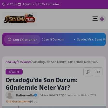
4:42 pm
Ağustos 8, 2026, Cumartesi
Son Eklenenler
den Geçici Pazar Yerinde Düzenli Denetim
Saadet Mirci Semt Merkezi h
Ana Sayfa
Siyaset
Ortadoğu’da Son Durum: Gündemde Neler Var?
Siyaset
0
Ortadoğu’da Son Durum:
Gündemde Neler Var?
Bultenyolla
04 Ara 2024 21:17
Güncelleme: 04 Ara 2024
1316 Görüntüleme
5 dk.