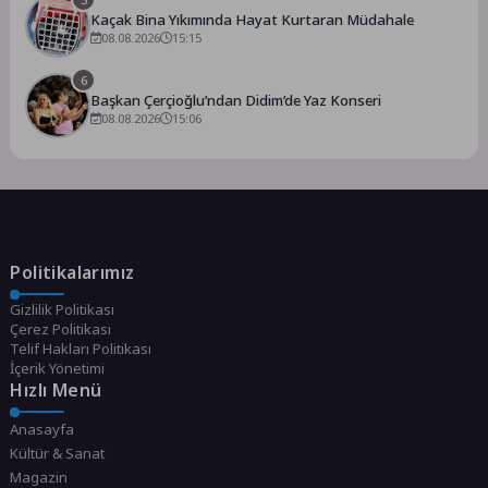
Kaçak Bina Yıkımında Hayat Kurtaran Müdahale
08.08.2026
15:15
6
Başkan Çerçioğlu’ndan Didim’de Yaz Konseri
08.08.2026
15:06
Politikalarımız
Gizlilik Politikası
Çerez Politikası
Telif Hakları Politikası
İçerik Yönetimi
Hızlı Menü
Anasayfa
Kültür & Sanat
Magazin