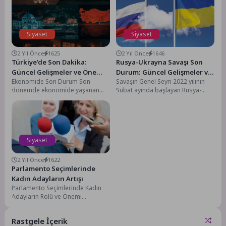
Siyaset
Siyaset
2 Yıl Önce
1625
2 Yıl Önce
1646
Türkiye’de Son Dakika:
Rusya-Ukrayna Savaşı Son
Güncel Gelişmeler ve Öne
Durum: Güncel Gelişmeler ve
Ekonomide Son Durum Son
Savaşın Genel Seyri 2022 yılının
Çıkan Haberler
Analizler
dönemde ekonomide yaşanan
Şubat ayında başlayan Rusya-
dalgalanmalar herkesin
Ukrayna savaşı, Avrupa'nın
gündeminde. Döviz kurlarındaki
doğusunda büyük bir jeopolitik...
hareketlilik, enflasyon oranları...
Siyaset
2 Yıl Önce
1622
Parlamento Seçimlerinde
Kadın Adayların Artışı
Parlamento Seçimlerinde Kadın
Adayların Rolü ve Önemi
Parlamento seçimlerinde kadın
adayların varlığı, demokratik
Rastgele İçerik
süreçlerin sağlıklı...