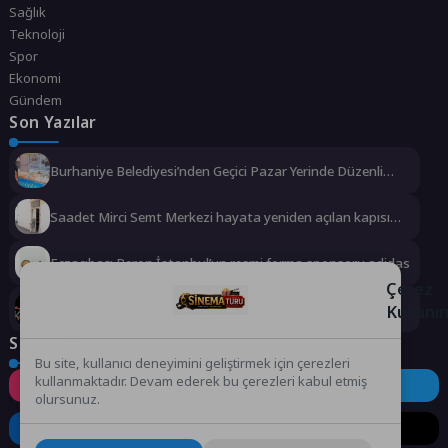
Sağlık
Teknoloji
Spor
Ekonomi
Gündem
Son Yazılar
Burhaniye Belediyesi’nden Geçici Pazar Yerinde Düzenli
Denetim
Saadet Mirci Semt Merkezi hayata yeniden açılan kapısı
oldu
Eczacıbaşı Peron İstanbul’un resmi forma sponsoru adidas
Çerez
Kullanı
Türk Dünyası’nın Kalbi Keçiören’de Attı
Sosyal Medya
Bu site, kullanıcı deneyimini geliştirmek için çerezleri
kullanmaktadır. Devam ederek bu çerezleri kabul etmiş
Instagram
Facebook
Twitter
olursunuz.
LinkedIn
YouTube
TikTok