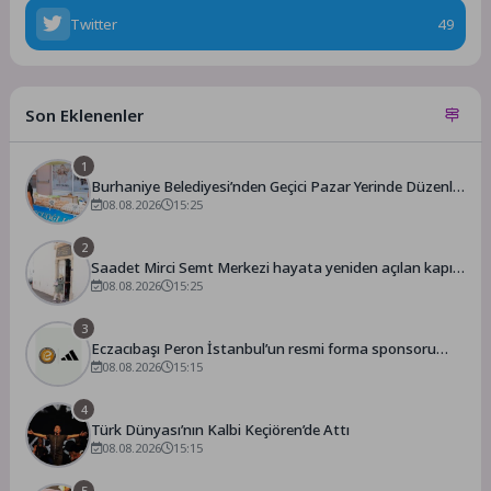
Twitter
49
Son Eklenenler
1
Burhaniye Belediyesi’nden Geçici Pazar Yerinde Düzenli
Denetim
08.08.2026
15:25
2
Saadet Mirci Semt Merkezi hayata yeniden açılan kapısı
oldu
08.08.2026
15:25
3
Eczacıbaşı Peron İstanbul’un resmi forma sponsoru
adidas
08.08.2026
15:15
4
Türk Dünyası’nın Kalbi Keçiören’de Attı
08.08.2026
15:15
5