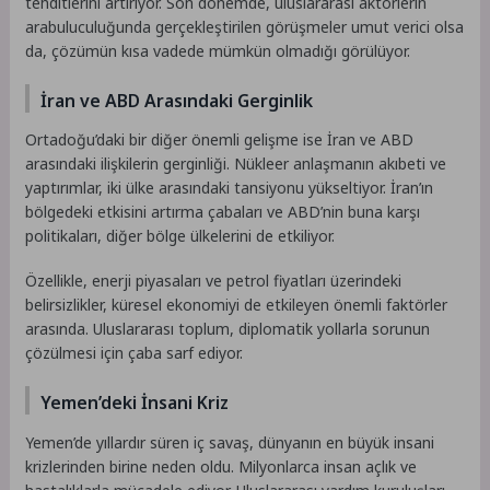
tehditlerini artırıyor. Son dönemde, uluslararası aktörlerin
arabuluculuğunda gerçekleştirilen görüşmeler umut verici olsa
da, çözümün kısa vadede mümkün olmadığı görülüyor.
İran ve ABD Arasındaki Gerginlik
Ortadoğu’daki bir diğer önemli gelişme ise İran ve ABD
arasındaki ilişkilerin gerginliği. Nükleer anlaşmanın akıbeti ve
yaptırımlar, iki ülke arasındaki tansiyonu yükseltiyor. İran’ın
bölgedeki etkisini artırma çabaları ve ABD’nin buna karşı
politikaları, diğer bölge ülkelerini de etkiliyor.
Özellikle, enerji piyasaları ve petrol fiyatları üzerindeki
belirsizlikler, küresel ekonomiyi de etkileyen önemli faktörler
arasında. Uluslararası toplum, diplomatik yollarla sorunun
çözülmesi için çaba sarf ediyor.
Yemen’deki İnsani Kriz
Yemen’de yıllardır süren iç savaş, dünyanın en büyük insani
krizlerinden birine neden oldu. Milyonlarca insan açlık ve