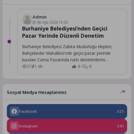
Admin
08 Ağu 2026 15:25
Burhaniye Belediyesi’nden Geçici
Pazar Yerinde Düzenli Denetim
Burhaniye Belediyesi Zabıta Müdürlüğü ekipleri,
Bahçelievler Mahallesi'nde geçici pazar yerinde
kurulan Cuma Pazarında rutin denetimlerini
sürdürüyor.
37
1 dk.
0
0
Sosyal Medya Hesaplarımız
Facebook
321
Instagram
341