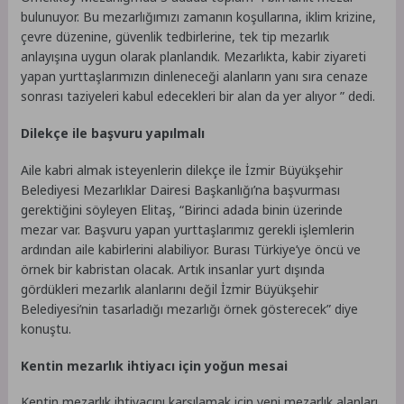
bulunuyor. Bu mezarlığımızı zamanın koşullarına, iklim krizine,
çevre düzenine, güvenlik tedbirlerine, tek tip mezarlık
anlayışına uygun olarak planlandık. Mezarlıkta, kabir ziyareti
yapan yurttaşlarımızın dinleneceği alanların yanı sıra cenaze
sonrası taziyeleri kabul edecekleri bir alan da yer alıyor ” dedi.
Dilekçe ile başvuru yapılmalı
Aile kabri almak isteyenlerin dilekçe ile İzmir Büyükşehir
Belediyesi Mezarlıklar Dairesi Başkanlığı’na başvurması
gerektiğini söyleyen Elitaş, “Birinci adada binin üzerinde
mezar var. Başvuru yapan yurttaşlarımız gerekli işlemlerin
ardından aile kabirlerini alabiliyor. Burası Türkiye’ye öncü ve
örnek bir kabristan olacak. Artık insanlar yurt dışında
gördükleri mezarlık alanlarını değil İzmir Büyükşehir
Belediyesi’nin tasarladığı mezarlığı örnek gösterecek” diye
konuştu.
Kentin mezarlık ihtiyacı için yoğun mesai
Kentin mezarlık ihtiyacını karşılamak için yeni mezarlık alanları