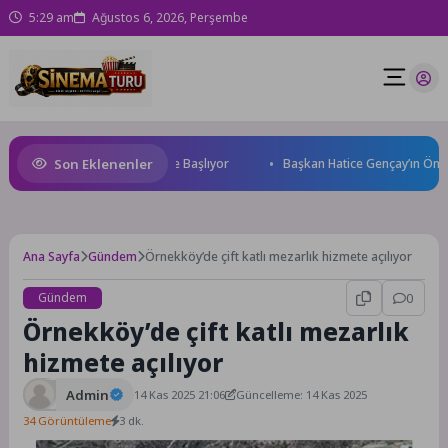
5:29 am
Ağustos 6, 2026, Perşembe
Son Eklenenler
rld Cup Heyecanı Paris’te Başlıyor
Başkan Hatice Gençay’ın Önerisiy
Ana Sayfa
Gündem
Örnekköy’de çift katlı mezarlık hizmete açılıyor
Gündem
0
Örnekköy’de çift katlı mezarlık
hizmete açılıyor
Admin
14 Kas 2025 21:06
Güncelleme: 14 Kas 2025
34 Görüntüleme
3 dk.