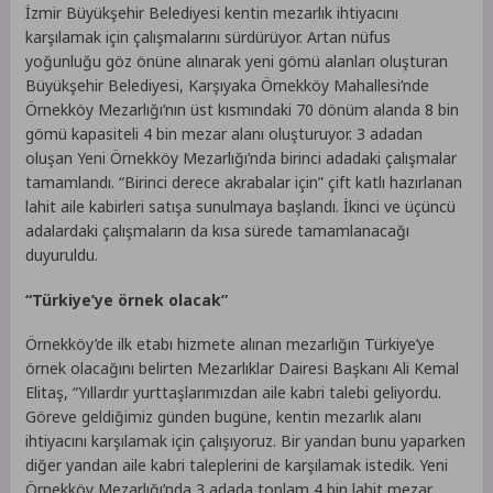
İzmir Büyükşehir Belediyesi kentin mezarlık ihtiyacını
karşılamak için çalışmalarını sürdürüyor. Artan nüfus
yoğunluğu göz önüne alınarak yeni gömü alanları oluşturan
Büyükşehir Belediyesi, Karşıyaka Örnekköy Mahallesi’nde
Örnekköy Mezarlığı’nın üst kısmındaki 70 dönüm alanda 8 bin
gömü kapasiteli 4 bin mezar alanı oluşturuyor. 3 adadan
oluşan Yeni Örnekköy Mezarlığı’nda birinci adadaki çalışmalar
tamamlandı. “Birinci derece akrabalar için” çift katlı hazırlanan
lahit aile kabirleri satışa sunulmaya başlandı. İkinci ve üçüncü
adalardaki çalışmaların da kısa sürede tamamlanacağı
duyuruldu.
“Türkiye’ye örnek olacak”
Örnekköy’de ilk etabı hizmete alınan mezarlığın Türkiye’ye
örnek olacağını belirten Mezarlıklar Dairesi Başkanı Ali Kemal
Elitaş, “Yıllardır yurttaşlarımızdan aile kabri talebi geliyordu.
Göreve geldiğimiz günden bugüne, kentin mezarlık alanı
ihtiyacını karşılamak için çalışıyoruz. Bir yandan bunu yaparken
diğer yandan aile kabri taleplerini de karşılamak istedik. Yeni
Örnekköy Mezarlığı’nda 3 adada toplam 4 bin lahit mezar