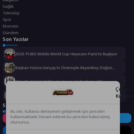
Sağlık
Teknoloji
Spor
Ekonomi
Gündem
Son Yazılar
2026 PUBG Mobile World Cup Heyecanı Paris’te Başlıyor
Başkan Hatice Gençay’ın Önerisiyle Akyeniköy Düğün
Salonu Yıl Sonuna Kadar Ücretsiz
Altın Portakal ödüllü yönetmen jüri başkanı oldu
Çerez
Kullanı
Rauf Denktaş ve Bülent Ecevit Bulvarı yolları asfaltlanıyor
Sosyal Medya
Bu site, kullanıcı deneyimini geliştirmek için çerezleri
kullanmaktadır. Devam ederek bu çerezleri kabul etmiş
Instagram
Facebook
Twitter
olursunuz.
LinkedIn
YouTube
TikTok