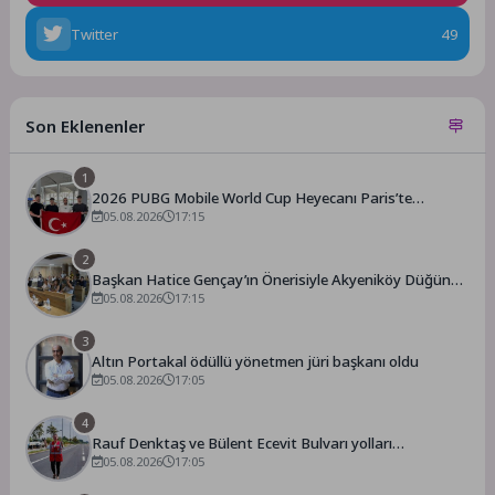
Twitter
49
Son Eklenenler
1
2026 PUBG Mobile World Cup Heyecanı Paris’te
Başlıyor
05.08.2026
17:15
2
Başkan Hatice Gençay’ın Önerisiyle Akyeniköy Düğün
Salonu Yıl Sonuna Kadar Ücretsiz
05.08.2026
17:15
3
Altın Portakal ödüllü yönetmen jüri başkanı oldu
05.08.2026
17:05
4
Rauf Denktaş ve Bülent Ecevit Bulvarı yolları
asfaltlanıyor
05.08.2026
17:05