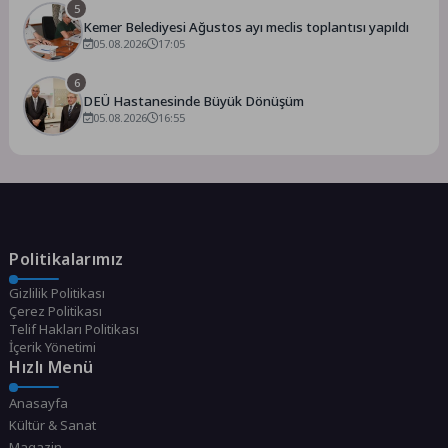
5
Kemer Belediyesi Ağustos ayı meclis toplantısı yapıldı
05.08.2026
17:05
6
DEÜ Hastanesinde Büyük Dönüşüm
05.08.2026
16:55
Politikalarımız
Gizlilik Politikası
Çerez Politikası
Telif Hakları Politikası
İçerik Yönetimi
Hızlı Menü
Anasayfa
Kültür & Sanat
Magazin