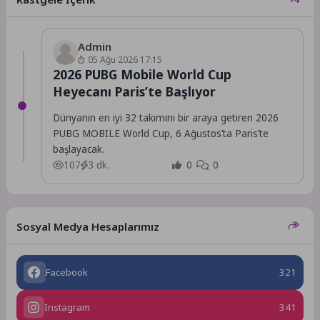
bir açıklama...
Admin
05 Ağu 2026 17:15
2026 PUBG Mobile World Cup
Heyecanı Paris’te Başlıyor
Dünyanın en iyi 32 takımını bir araya getiren 2026
PUBG MOBILE World Cup, 6 Ağustos’ta Paris’te
başlayacak.
107
3 dk.
0
0
Sosyal Medya Hesaplarımız
Facebook
321
Instagram
341