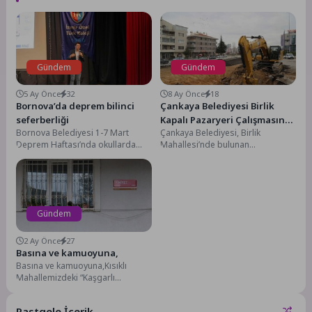
Gündem
Gündem
5 Ay Önce
32
8 Ay Önce
18
Bornova’da deprem bilinci
Çankaya Belediyesi Birlik
seferberliği
Kapalı Pazaryeri Çalışmasına
Bornova Belediyesi 1-7 Mart
Çankaya Belediyesi, Birlik
Başladı
Deprem Haftası’nda okullarda
Mahallesi’nde bulunan
deprem ve afet bilincini
pazaryerini, yeniden inşa etme ve
geliştirmek amacıyla "Temel
üstünü kapatma çalışmalarına
Afet...
başladı. Çok...
Gündem
2 Ay Önce
27
Basına ve kamuoyuna,
Basına ve kamuoyuna,Kısıklı
Mahallemizdeki “Kaşgarlı
Mahmud Sokak”ın mevcut isminin
kaldırılmış olduğu iddiasına ilişkin
Rastgele İçerik