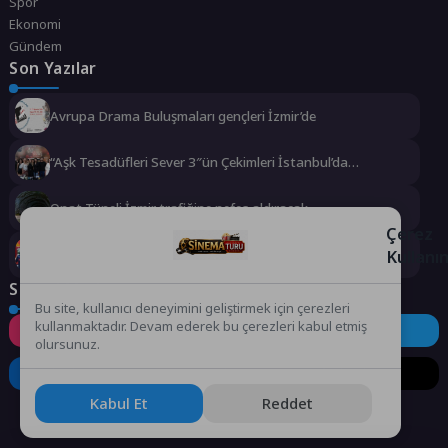
Spor
Ekonomi
Gündem
Son Yazılar
Avrupa Drama Buluşmaları gençleri İzmir’de
“Aşk Tesadüfleri Sever 3″ün Çekimleri İstanbul’da
Tamamlandı!
Onat Tüneli İzmir trafiğine nefes aldıracak
Çerez
Kullanı
İzmir İtfaiyesi’ne 13,5 milyon Euro’luk teknoloji yatırımı
Sosyal Medya
Bu site, kullanıcı deneyimini geliştirmek için çerezleri
kullanmaktadır. Devam ederek bu çerezleri kabul etmiş
Instagram
Facebook
Twitter
olursunuz.
LinkedIn
YouTube
TikTok
Kabul Et
Reddet