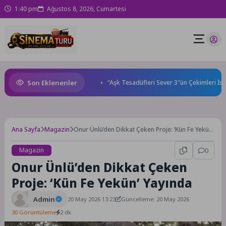
1:40 pm
Ağustos 8, 2026, Cumartesi
Son Eklenenler
maları gençleri İzmir’de
“Aşk Tesadüfleri Sever 3″ün Çekimleri İstan
Ana Sayfa
Magazin
Onur Ünlü’den Dikkat Çeken Proje: ‘Kün Fe Yekün’
Yayında
Magazin
0
Onur Ünlü’den Dikkat Çeken
Proje: ‘Kün Fe Yekün’ Yayında
Admin
20 May 2026 13:23
Güncelleme: 20 May 2026
30 Görüntüleme
2 dk.