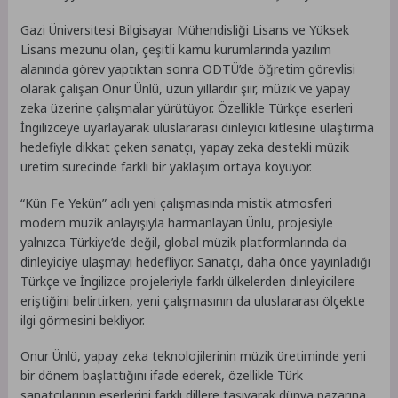
Gazi Üniversitesi Bilgisayar Mühendisliği Lisans ve Yüksek
Lisans mezunu olan, çeşitli kamu kurumlarında yazılım
alanında görev yaptıktan sonra ODTÜ’de öğretim görevlisi
olarak çalışan Onur Ünlü, uzun yıllardır şiir, müzik ve yapay
zeka üzerine çalışmalar yürütüyor. Özellikle Türkçe eserleri
İngilizceye uyarlayarak uluslararası dinleyici kitlesine ulaştırma
hedefiyle dikkat çeken sanatçı, yapay zeka destekli müzik
üretim sürecinde farklı bir yaklaşım ortaya koyuyor.
“Kün Fe Yekün” adlı yeni çalışmasında mistik atmosferi
modern müzik anlayışıyla harmanlayan Ünlü, projesiyle
yalnızca Türkiye’de değil, global müzik platformlarında da
dinleyiciye ulaşmayı hedefliyor. Sanatçı, daha önce yayınladığı
Türkçe ve İngilizce projeleriyle farklı ülkelerden dinleyicilere
eriştiğini belirtirken, yeni çalışmasının da uluslararası ölçekte
ilgi görmesini bekliyor.
Onur Ünlü, yapay zeka teknolojilerinin müzik üretiminde yeni
bir dönem başlattığını ifade ederek, özellikle Türk
sanatçılarının eserlerini farklı dillere taşıyarak dünya pazarına