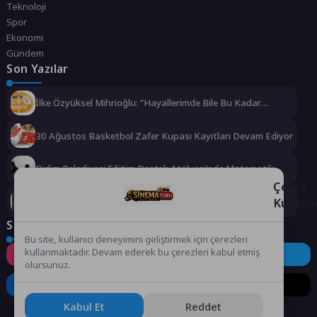
Teknoloji
Spor
Ekonomi
Gündem
Son Yazılar
İlke Özyüksel Mihrioğlu: “Hayallerimde Bile Bu Kadar
Mükemmel Değildi”
30 Ağustos Basketbol Zafer Kupası Kayıtları Devam Ediyor
Didim Belediyesi Eğitim Destek Atölyesi’nde Matematik
Eğitimi
Çerez
Kullanı
Başkan Topaloğlu’nun duyarlılığı takdir topladı
Sosyal Medya
Bu site, kullanıcı deneyimini geliştirmek için çerezleri
kullanmaktadır. Devam ederek bu çerezleri kabul etmiş
Instagram
Facebook
Twitter
olursunuz.
LinkedIn
YouTube
TikTok
Kabul Et
Reddet