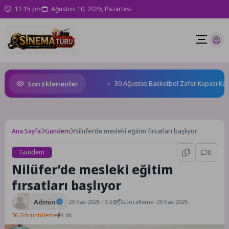
11:15 pm
Ağustos 10, 2026, Pazartesi
Son Eklenenler
Bu Kadar Mükemmel Değildi”
30 Ağustos Basketbol Zafer Kupası Kayıtl
Ana Sayfa
Gündem
Nilüfer’de mesleki eğitim fırsatları başlıyor
Gündem
0
Nilüfer’de mesleki eğitim
fırsatları başlıyor
Admin
29 Kas 2025 13:23
Güncelleme: 29 Kas 2025
36 Görüntüleme
1 dk.