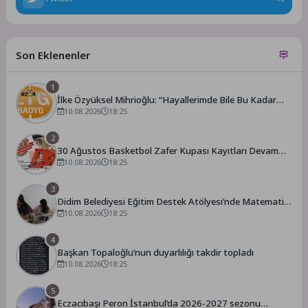
Son Eklenenler
1
İlke Özyüksel Mihrioğlu: “Hayallerimde Bile Bu Kadar
Mükemmel Değildi”
10.08.2026
18:25
2
30 Ağustos Basketbol Zafer Kupası Kayıtları Devam
Ediyor
10.08.2026
18:25
3
Didim Belediyesi Eğitim Destek Atölyesi’nde Matematik
Eğitimi
10.08.2026
18:25
4
Başkan Topaloğlu’nun duyarlılığı takdir topladı
10.08.2026
18:25
5
Eczacıbaşı Peron İstanbul’da 2026-2027 sezonu