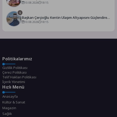
kombine genel satış dönemi başladı
10.08.2026
18:15
6
Başkan Çerçioğlu Kentin Ulaşım Altyapısını Güçlendiren
Çalışmalarına Devam Ediyor
10.08.2026
18:15
Politikalarımız
Gizlilik Politikası
Çerez Politikası
Telif Hakları Politikası
İçerik Yönetimi
Hızlı Menü
Anasayfa
Kültür & Sanat
Magazin
Sağlık