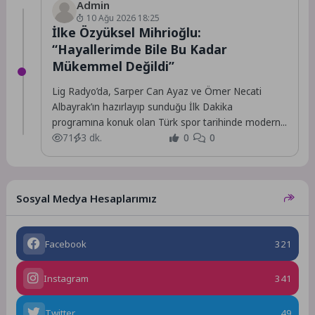
Admin
10 Ağu 2026 18:25
İlke Özyüksel Mihrioğlu:
“Hayallerimde Bile Bu Kadar
Mükemmel Değildi”
Lig Radyo’da, Sarper Can Ayaz ve Ömer Necati
Albayrak’ın hazırlayıp sunduğu İlk Dakika
programına konuk olan Türk spor tarihinde modern...
71
3 dk.
0
0
Sosyal Medya Hesaplarımız
Facebook
321
Instagram
341
Twitter
49