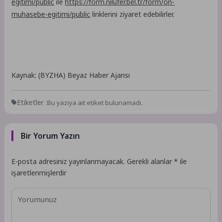
egitimi/public
ile
https://form.nilufer.bel.tr/form/on-
muhasebe-egitimi/public
linklerini ziyaret edebilirler.
Kaynak: (BYZHA) Beyaz Haber Ajansı
Etiketler :
Bu yazıya ait etiket bulunamadı.
Bir Yorum Yazın
E-posta adresiniz yayınlanmayacak.
Gerekli alanlar
*
ile
işaretlenmişlerdir