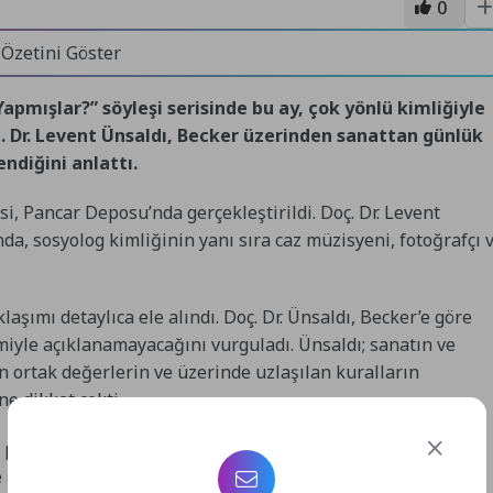
0
 Özetini Göster
apmışlar?” söyleşi serisinde bu ay, çok yönlü kimliğiyle
ç. Dr. Levent Ünsaldı, Becker üzerinden sanattan günlük
ndiğini anlattı.
si, Pancar Deposu’nda gerçekleştirildi. Doç. Dr. Levent
nda, sosyolog kimliğinin yanı sıra caz müzisyeni, fotoğrafçı 
aşımı detaylıca ele alındı. Doç. Dr. Ünsaldı, Becker’e göre
emiyle açıklanamayacağını vurguladı. Ünsaldı; sanatın ve
n ortak değerlerin ve üzerinde uzlaşılan kuralların
e dikkat çekti.
’in perspektifinden yola çıkılarak günlük yaşam pratikleri ve
de ayrıca toplumsal normların nasıl inşa edildiği, toplumda