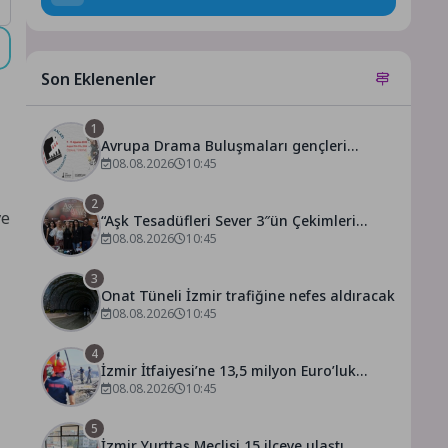
Son Eklenenler
1
Avrupa Drama Buluşmaları gençleri
İzmir’de
08.08.2026
10:45
2
ve
“Aşk Tesadüfleri Sever 3″ün Çekimleri
İstanbul’da Tamamlandı!
08.08.2026
10:45
3
Onat Tüneli İzmir trafiğine nefes aldıracak
08.08.2026
10:45
4
İzmir İtfaiyesi’ne 13,5 milyon Euro’luk
teknoloji yatırımı
08.08.2026
10:45
5
İzmir Yurttaş Meclisi 15 ilçeye ulaştı