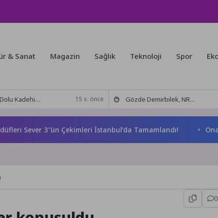
ür & Sanat
Magazin
Sağlık
Teknoloji
Spor
Ek
 Tut’tan Yeni İş Birliği: Vişne
Gözde Demirbilek, NR1 Magazin’de: ‘Son assolist olarak var olacağım!’
15 s. önce
i Sever 3″ün Çekimleri İstanbul’da Tamamlandı!
Onat Tüne
u
0
ker konuşuldu