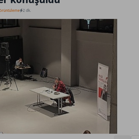
örüntüleme
2 dk.