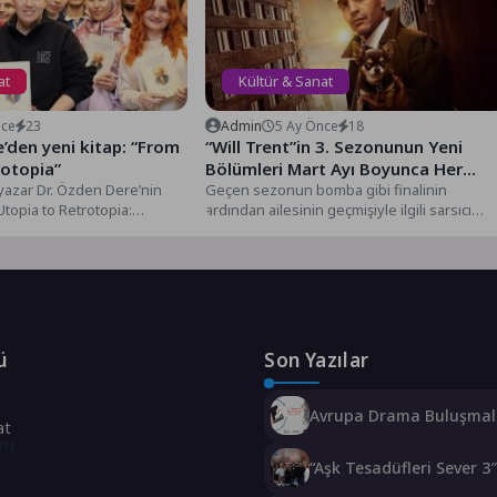
at
Kültür & Sanat
nce
23
Admin
5 Ay Önce
18
’den yeni kitap: “From
“Will Trent”in 3. Sezonunun Yeni
rotopia”
Bölümleri Mart Ayı Boyunca Her
azar Dr. Özden Dere’nin
Cuma 21.30’da FX Ekranlarında
Geçen sezonun bomba gibi finalinin
Utopia to Retrotopia:
ardından ailesinin geçmişiyle ilgili sarsıcı
İzleyicilerle Buluşmaya Devam Ediyo
Dystopian...
gerçeklerle yüzleşen Colter, artık geçmişi...
ü
Son Yazılar
Avrupa Drama Buluşmal
at
gençleri İzmir’de
mı
“Aşk Tesadüfleri Sever 3
Çekimleri İstanbul’da