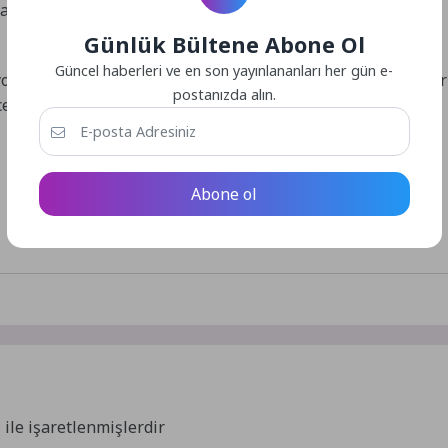
alıplarının kimler ve hangi süreçlerde üretildiği üzerinde
Günlük Bültene Abone Ol
Güncel haberleri ve en son yayınlananları her gün e-
oloji tarihinin önemli isimlerinden, sosyolojiyi bağımsız bir
postanızda alın.
ek.
Abone ol
*
ile işaretlenmişlerdir