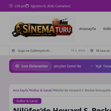
2:05 pm
Ağustos 8, 2026, Cumartesi
Anasayfa
Kült
Gupi ve Gülmeyen Kral Türkiye’nin ilk IMAX® animasyon filmi oluyor
M Lisa ve Dolu Kadehi Ters
15 s. önce
Son Eklenenler
rupa Drama Buluşmaları gençleri İzmir’de
“Aşk Tesadüfler
Ana Sayfa
Kültür & Sanat
Nilüfer’de Howard S. Becker konuşuld
Kültür & Sanat
Nilüfer’de Howard S. Bec