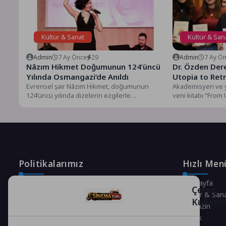
Kültür & Sanat
Kültür & San
Admin
7 Ay Önce
29
Admin
7 Ay Ö
Nâzım Hikmet Doğumunun 124’üncü
Dr. Özden Dere
Yılında Osmangazi’de Anıldı
Utopia to Ret
Evrensel şair Nâzım Hikmet, doğumunun
Akademisyen ve y
124’üncü yılında dizelerin ezgilerle
yeni kitabı “From 
harmanlandığı, şiirlerin şarkıya dönüştüğü
Zygmunt Bauman, 
özel bir...
Politikalarımız
Hızlı Men
Gizlilik Politikası
Anasayfa
Çerez
Çerez Politikası
Kültür & San
Kullanı
Telif Hakları Politikası
Magazin
İçerik Yönetimi
Sağlık