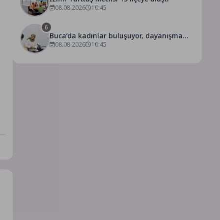
08.08.2026
10:45
6
Buca’da kadınlar buluşuyor, dayanışma
güçleniyor
08.08.2026
10:45