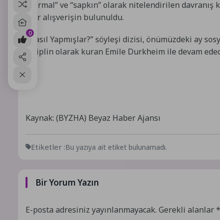
“normal” ve “sapkın” olarak nitelendirilen davranış k
fikir alışverişin bulunuldu.
0
“Nasıl Yapmışlar?” söyleşi dizisi, önümüzdeki ay sosy
disiplin olarak kuran Emile Durkheim ile devam edec
Kaynak: (BYZHA) Beyaz Haber Ajansı
Etiketler :
Bu yazıya ait etiket bulunamadı.
Bir Yorum Yazın
E-posta adresiniz yayınlanmayacak.
Gerekli alanlar