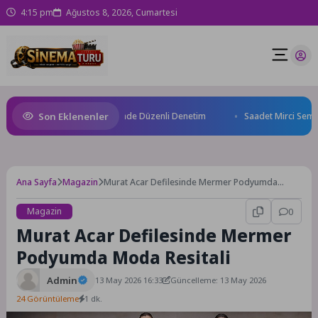
4:15 pm
Ağustos 8, 2026, Cumartesi
Son Eklenenler
yesi’nden Geçici Pazar Yerinde Düzenli Denetim
Saadet Mirci Semt Mer
Ana Sayfa
Magazin
Murat Acar Defilesinde Mermer Podyumda
Moda Resitali
Magazin
0
Murat Acar Defilesinde Mermer
Podyumda Moda Resitali
Admin
13 May 2026 16:33
Güncelleme: 13 May 2026
24 Görüntüleme
1 dk.