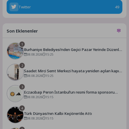
Twitter
49
Son Eklenenler
1
Burhaniye Belediyesi’nden Geçici Pazar Yerinde Düzenli
Denetim
08.08.2026
15:25
2
Saadet Mirci Semt Merkezi hayata yeniden açılan kapısı
oldu
08.08.2026
15:25
3
Eczacıbaşı Peron İstanbul’un resmi forma sponsoru
adidas
08.08.2026
15:15
4
Türk Dünyası’nın Kalbi Keçiören’de Attı
08.08.2026
15:15