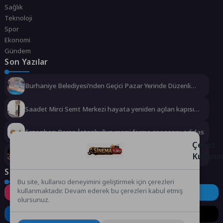
Sağlık
Teknoloji
Spor
Ekonomi
Gündem
Son Yazılar
Burhaniye Belediyesi’nden Geçici Pazar Yerinde Düzenli
Denetim
Saadet Mirci Semt Merkezi hayata yeniden açılan kapısı
oldu
Eczacıbaşı Peron İstanbul’un resmi forma sponsoru adidas
Çerez
Kullanı
Türk Dünyası’nın Kalbi Keçiören’de Attı
Sosyal Medya
Bu site, kullanıcı deneyimini geliştirmek için çerezleri
kullanmaktadır. Devam ederek bu çerezleri kabul etmiş
Instagram
Facebook
Twitter
olursunuz.
LinkedIn
YouTube
TikTok