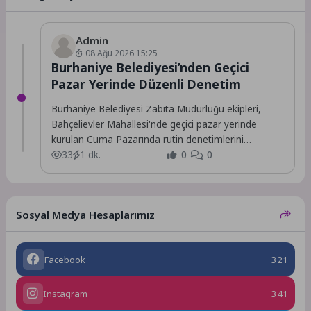
Admin
08 Ağu 2026 15:25
Burhaniye Belediyesi’nden Geçici
Pazar Yerinde Düzenli Denetim
Burhaniye Belediyesi Zabıta Müdürlüğü ekipleri,
Bahçelievler Mahallesi'nde geçici pazar yerinde
kurulan Cuma Pazarında rutin denetimlerini
sürdürüyor.
33
1 dk.
0
0
Sosyal Medya Hesaplarımız
Facebook
321
Instagram
341