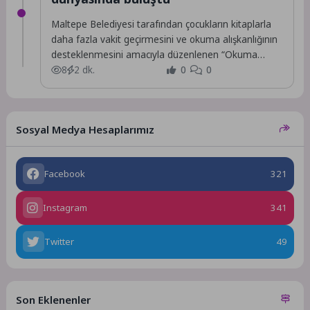
Maltepe Belediyesi tarafından çocukların kitaplarla
daha fazla vakit geçirmesini ve okuma alışkanlığının
desteklenmesini amacıyla düzenlenen “Okuma
Etkinliği”, ailelerin yoğun katılımıyla...
8
2 dk.
0
0
Sosyal Medya Hesaplarımız
Facebook
321
Instagram
341
Twitter
49
Son Eklenenler