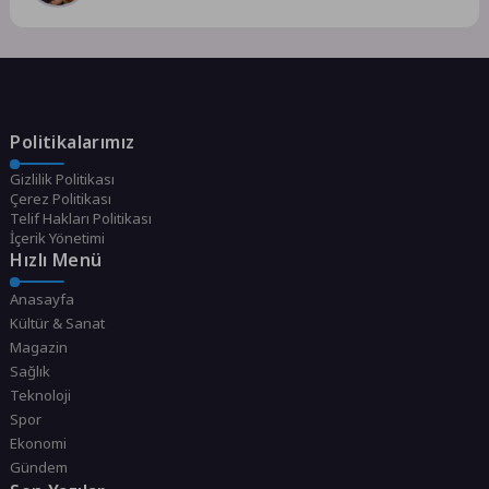
Politikalarımız
Gizlilik Politikası
Çerez Politikası
Telif Hakları Politikası
İçerik Yönetimi
Hızlı Menü
Anasayfa
Kültür & Sanat
Magazin
Sağlık
Teknoloji
Spor
Ekonomi
Gündem