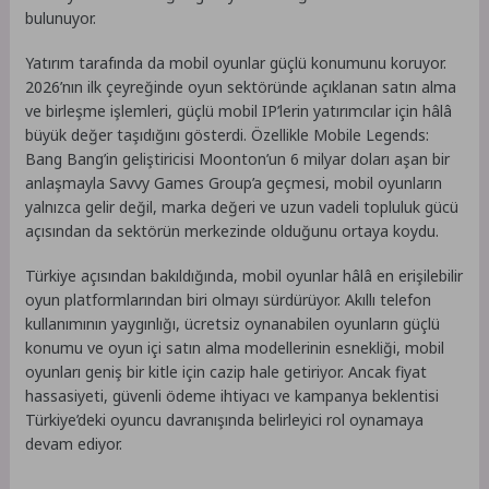
bulunuyor.
Yatırım tarafında da mobil oyunlar güçlü konumunu koruyor.
2026’nın ilk çeyreğinde oyun sektöründe açıklanan satın alma
ve birleşme işlemleri, güçlü mobil IP’lerin yatırımcılar için hâlâ
büyük değer taşıdığını gösterdi. Özellikle Mobile Legends:
Bang Bang’in geliştiricisi Moonton’un 6 milyar doları aşan bir
anlaşmayla Savvy Games Group’a geçmesi, mobil oyunların
yalnızca gelir değil, marka değeri ve uzun vadeli topluluk gücü
açısından da sektörün merkezinde olduğunu ortaya koydu.
Türkiye açısından bakıldığında, mobil oyunlar hâlâ en erişilebilir
oyun platformlarından biri olmayı sürdürüyor. Akıllı telefon
kullanımının yaygınlığı, ücretsiz oynanabilen oyunların güçlü
konumu ve oyun içi satın alma modellerinin esnekliği, mobil
oyunları geniş bir kitle için cazip hale getiriyor. Ancak fiyat
hassasiyeti, güvenli ödeme ihtiyacı ve kampanya beklentisi
Türkiye’deki oyuncu davranışında belirleyici rol oynamaya
devam ediyor.