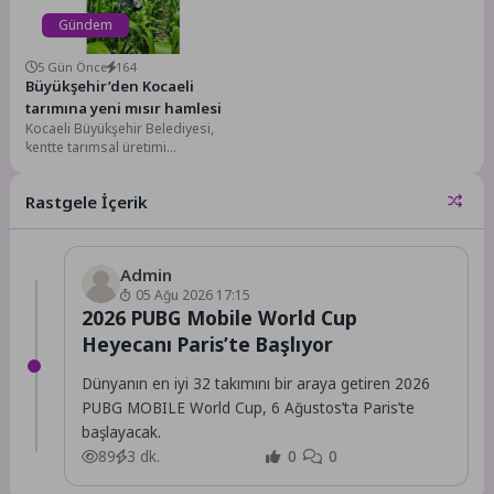
Gündem
5 Gün Önce
164
Büyükşehir’den Kocaeli
tarımına yeni mısır hamlesi
Kocaeli Büyükşehir Belediyesi,
kentte tarımsal üretimi
güçlendirmek, çiftçinin gelirini
artırmak ve sürdürülebilir modern
Rastgele İçerik
tarım uygulamalarını...
Admin
05 Ağu 2026 17:15
2026 PUBG Mobile World Cup
Heyecanı Paris’te Başlıyor
Dünyanın en iyi 32 takımını bir araya getiren 2026
PUBG MOBILE World Cup, 6 Ağustos’ta Paris’te
başlayacak.
89
3 dk.
0
0