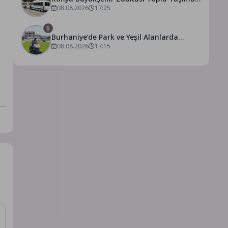
Denetimlerini Sürdürüyor
08.08.2026
17:25
6
Burhaniye’de Park ve Yeşil Alanlarda
Kapsamlı Bakım Çalışmaları Sürüyor
08.08.2026
17:15