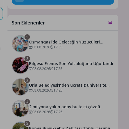
Son Eklenenler
1
Osmangazi’de Geleceğin Yüzücüleri
Sertifikalarını Aldı
08.08.2026
17:35
i
2
Bilgesu Erenus Son Yolculuğuna Uğurlandı
08.08.2026
17:35
3
Urla Belediyesi’nden ücretsiz üniversite
tercih danışmanlığı
08.08.2026
17:25
4
2 milyona yakın aday bu testi çözdü…
08.08.2026
17:25
5
Konya Büyükşehir Zabıtası Toplu Taşıma