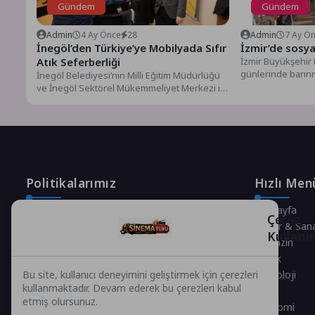
Gündem
Gündem
Admin
4 Ay Önce
28
Admin
7 Ay Ö
İnegöl’den Türkiye’ye Mobilyada Sıfır
İzmir’de sosyal
Atık Seferberliği
İzmir Büyükşehir 
günlerinde barın
İnegöl Belediyesi’nin Milli Eğitim Müdürlüğü
kapılarını açmayı
ve İnegöl Sektörel Mükemmeliyet Merkezi iş
hizmet...
birliğiyle düzenlediği “Mobilya Üretiminde...
Politikalarımız
Hızlı Men
Gizlilik Politikası
Anasayfa
Çerez
Çerez Politikası
Kültür & San
Kullanı
Telif Hakları Politikası
Magazin
İçerik Yönetimi
Sağlık
Teknoloji
Bu site, kullanıcı deneyimini geliştirmek için çerezleri
kullanmaktadır. Devam ederek bu çerezleri kabul
Spor
etmiş olursunuz.
Ekonomi