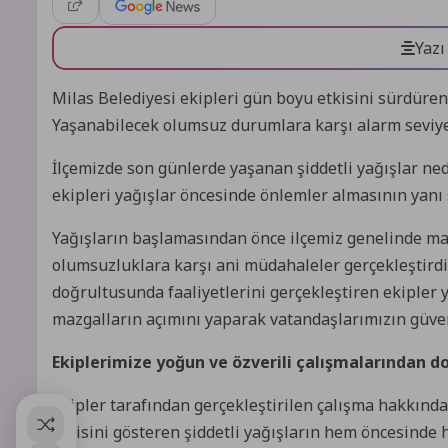
Yazı
Milas Belediyesi ekipleri gün boyu etkisini sürdüre
Yaşanabilecek olumsuz durumlara karşı alarm seviyes
İlçemizde son günlerde yaşanan şiddetli yağışlar ne
ekipleri yağışlar öncesinde önlemler almasının yanı 
Yağışların başlamasından önce ilçemiz genelinde maz
olumsuzluklara karşı ani müdahaleler gerçekleştirdi.
doğrultusunda faaliyetlerini gerçekleştiren ekipler y
mazgalların açımını yaparak vatandaşlarımızın güven
Ekiplerimize yoğun ve özverili çalışmalarından 
Ekipler tarafından gerçekleştirilen çalışma hakkınd
etkisini gösteren şiddetli yağışların hem öncesinde