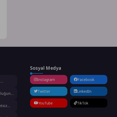
k
Sosyal Medya
Instagram
Facebook
n
 Aldı
Twitter
LinkedIn
uluğuna
YouTube
TikTok
etsiz
anlığı