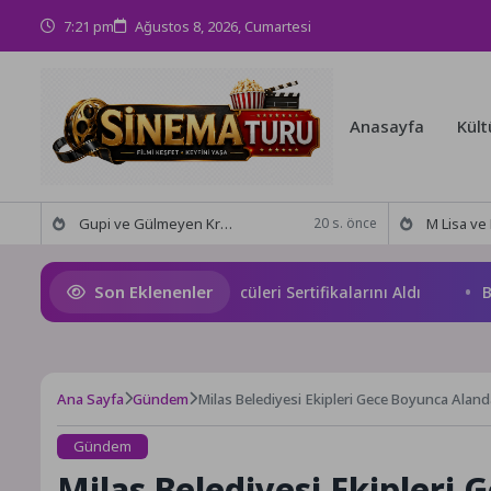
7:21 pm
Ağustos 8, 2026, Cumartesi
Anasayfa
Kült
Gupi ve Gülmeyen Kral Türkiye’nin ilk IMAX® animasyon filmi oluyor
M Lisa ve Dolu Kadehi Ters
20 s. önce
Son Eklenenler
ngazi’de Geleceğin Yüzücüleri Sertifikalarını Aldı
Bilges
Ana Sayfa
Gündem
Milas Belediyesi Ekipleri Gece Boyunca Aland
Gündem
Milas Belediyesi Ekipleri