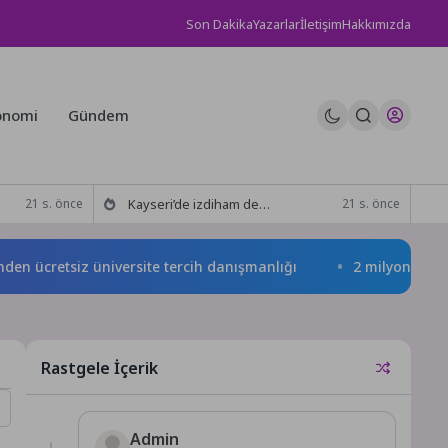
Son Dakika
Yazarlar
İletişim
Hakkımızda
onomi
Gündem
Kayseri’de izdiham değil, rekor vardı!
21 s. önce
21 s. önce
cretsiz üniversite tercih danışmanlığı
2 milyona yakın ad
Rastgele İçerik
Admin