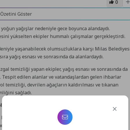
0
 Özetini Göster
n yoğun yağışlar nedeniyle gece boyunca alandaydı.
ini yükselten ekipler hummalı çalışmalar gerçekleştirdi.
deniyle yaşanabilecek olumsuzluklara karşı Milas Belediyes
sıra yağış esnası ve sonrasında da alanlardaydı.
gal temizliği yapan ekipler, yağış esnası ve sonrasında da
 Tespit edilen alanlar ve vatandaşlardan gelen ihbarlar
ol temizliği, devrilen ağaçların kaldırılması ve tıkanan
liğini sağladı.
dolayı teşekkür ediyorum…
a konuşan Milas Belediye Başkanı Fevzi Topuz, “İlçemizde
 hem de sonrasında ekiplerimiz yoğun çalışmalar