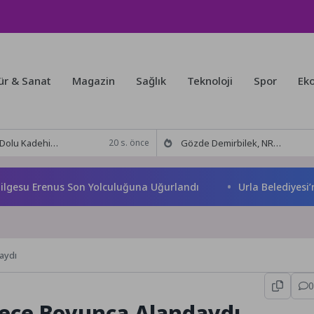
ür & Sanat
Magazin
Sağlık
Teknoloji
Spor
Ek
 Tut’tan Yeni İş Birliği: Vişne
Gözde Demirbilek, NR1 Magazin’de: ‘Son assolist olarak var olacağım!’
20 s. önce
u Erenus Son Yolculuğuna Uğurlandı
Urla Belediyesi’nden ü
aydı
0
 Gece Boyunca Alandaydı