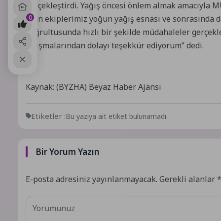
gerçekleştirdi. Yağış öncesi önlem almak amacıyla M
0
açan ekiplerimiz yoğun yağış esnası ve sonrasında d
doğrultusunda hızlı bir şekilde müdahaleler gerçekle
çalışmalarından dolayı teşekkür ediyorum” dedi.
Kaynak: (BYZHA) Beyaz Haber Ajansı
Etiketler :
Bu yazıya ait etiket bulunamadı.
Bir Yorum Yazın
E-posta adresiniz yayınlanmayacak.
Gerekli alanlar