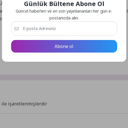
Günlük Bültene Abone Ol
USKİ ekipleriyle koordineli çalışmalar yaparak mazgalları
a tespit edilen olumsuz durumlar ve vatandaşların talepleri
Güncel haberleri ve en son yayınlananları her gün e-
postanızda alın.
ştirdiler. Tüm ekiplerimize yoğun ve özverili
Abone ol
*
ile işaretlenmişlerdir