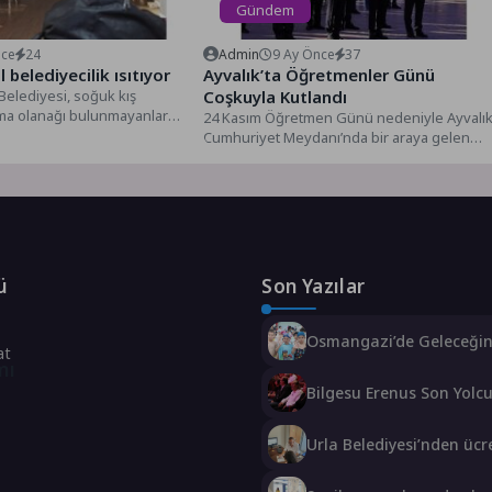
Gündem
nce
24
Admin
9 Ay Önce
37
 belediyecilik ısıtıyor
Ayvalık’ta Öğretmenler Günü
Belediyesi, soğuk kış
Coşkuyla Kutlandı
ma olanağı bulunmayanlara
24 Kasım Öğretmen Günü nedeniyle Ayvalı
 sürdürüyor. Yıl boyunca
Cumhuriyet Meydanı’nda bir araya gelen
öğretmenler Atatürk anıtına çelenk...
ü
Son Yazılar
Osmangazi’de Geleceği
at
Yüzücüleri Sertifikalarını
mı
Bilgesu Erenus Son Yolc
Uğurlandı
Urla Belediyesi’nden ücr
üniversite tercih danışm