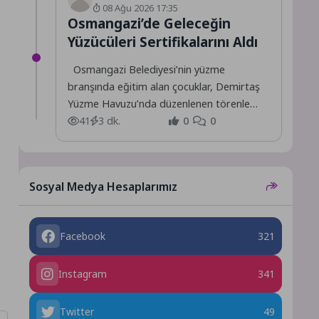
08 Ağu 2026 17:35
Osmangazi’de Geleceğin
Yüzücüleri Sertifikalarını Aldı
Osmangazi Belediyesi’nin yüzme
branşında eğitim alan çocuklar, Demirtaş
Yüzme Havuzu’nda düzenlenen törenle
sertifikalarını alarak büyük bir mutluluk
41
3 dk.
0
0
yaşadı.
Sosyal Medya Hesaplarımız
Facebook
321
Instagram
341
Twitter
49