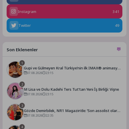
Instagram
341
Twitter
49
Son Eklenenler
1
Gupi ve Gülmeyen Kral Türkiye’nin ilk IMAX® animasyon
filmi oluyor
07.08.2026
23:15
2
M Lisa ve Dolu Kadehi Ters Tut’tan Yeni İş Birliği: Vişne
07.08.2026
23:15
3
Gözde Demirbilek, NR1 Magazin’de: ‘Son assolist olarak
var olacağım!’
07.08.2026
22:35
4