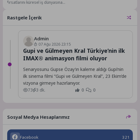
fırsatlarını küresel iş dünyasına
Dijital Dönüşümü
tanıtan T.C. Cumhurbaşkanlığı
Güçlendirecek Stratejik İş
Yatırım ve Finans Ofisi, 2026-
Birliği
Rastgele İçerik
2027 dönemini...
Admin
07 Ağu 2026 23:15
Gupi ve Gülmeyen Kral Türkiye’nin ilk
IMAX® animasyon filmi oluyor
Senaryosunu Gupse Özay’ın kaleme aldığı Gupi’nin
ilk sinema filmi “Gupi ve Gülmeyen Kral”, 23 Ekim’de
vizyona girmeye hazırlanıyor.
73
3 dk.
0
0
Sosyal Medya Hesaplarımız
Facebook
321