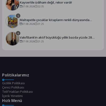
Kayseri’de izdiham değil, rekor vardı!
07.08.2026
22:35
5
Maltepe’de çocuklar kitapların renkli dünyasında
buluştu
07.08.2026
21:25
6
VakıfBank’ın aktif büyüklüğü yıllık bazda yüzde 28
07.08.2026
artışla 5,8 trilyon TL’yi aştı
21:25
Politikalarımız
Gizlilik Politikası
Çerez Politikası
Telif Hakları Politikası
İçerik Yönetimi
Hızlı Menü