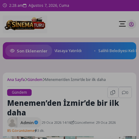
2:28 am
Ağustos 7, 2026, Cuma
Son Eklenenler
eği ve Yatırım Potansiyeli Masaya Yatırıldı
Salihli Belediyesi Keli Mah
Ana Sayfa
Gündem
Menemen’den İzmir’de bir ilk daha
Gündem
0
Menemen’den İzmir’de bir ilk
daha
Admin
29 Oca 2026 14:16
Güncelleme: 29 Oca 2026
85 Görüntüleme
3 dk.