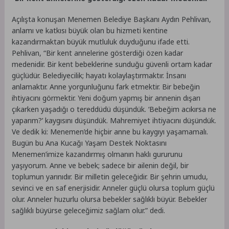
Açılışta konuşan Menemen Belediye Başkanı Aydın Pehlivan,
anlamı ve katkısı büyük olan bu hizmeti kentine
kazandırmaktan büyük mutluluk duyduğunu ifade etti.
Pehlivan, “Bir kent annelerine gösterdiği özen kadar
medenidir. Bir kent bebeklerine sunduğu güvenli ortam kadar
güçlüdür. Belediyecilik; hayatı kolaylaştırmaktır. İnsanı
anlamaktır. Anne yorgunluğunu fark etmektir. Bir bebeğin
ihtiyacını görmektir. Yeni doğum yapmış bir annenin dışarı
çıkarken yaşadığı o tereddüdü düşündük. ‘Bebeğim acıkırsa ne
yaparım?’ kaygısını düşündük. Mahremiyet ihtiyacını düşündük.
Ve dedik ki: Menemen’de hiçbir anne bu kaygıyı yaşamamalı.
Bugün bu Ana Kucağı Yaşam Destek Noktasını
Menemen’imize kazandırmış olmanın haklı gururunu
yaşıyorum. Anne ve bebek; sadece bir ailenin değil, bir
toplumun yarınıdır. Bir milletin geleceğidir. Bir şehrin umudu,
sevinci ve en saf enerjisidir. Anneler güçlü olursa toplum güçlü
olur. Anneler huzurlu olursa bebekler sağlıklı büyür. Bebekler
sağlıklı büyürse geleceğimiz sağlam olur.” dedi.