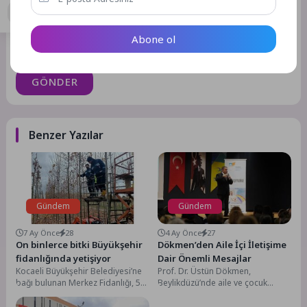
Daha sonraki yorumlarımda kullanılması için adım, e-posta
Abone ol
adresim ve site adresim bu tarayıcıya kaydedilsin.
GÖNDER
Benzer Yazılar
Gündem
Gündem
7 Ay Önce
28
4 Ay Önce
27
On binlerce bitki Büyükşehir
Dökmen’den Aile İçi İletişime
fidanlığında yetişiyor
Dair Önemli Mesajlar
Kocaeli Büyükşehir Belediyesi’ne
Prof. Dr. Üstün Dökmen,
bağı bulunan Merkez Fidanlığı, 50
Beylikdüzü’nde aile ve çocuk
bin metrekare alanda on binlerce
gelişimi konulu keyifli bir söyleşi
bitkiyi yetiştiriyor....
gerçekleştirdi. Beylikdüzü...