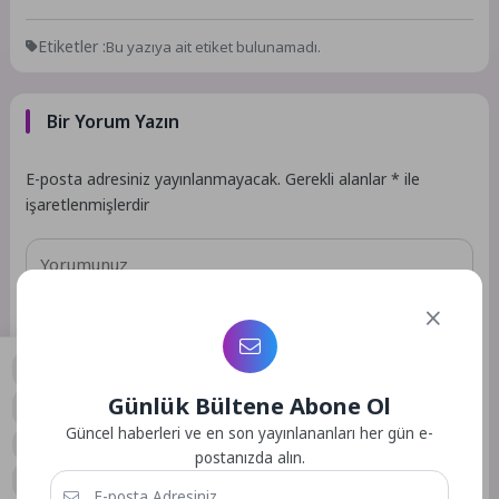
Etiketler :
Bu yazıya ait etiket bulunamadı.
Bir Yorum Yazın
E-posta adresiniz yayınlanmayacak.
Gerekli alanlar
*
ile
işaretlenmişlerdir
Günlük Bültene Abone Ol
0
Güncel haberleri ve en son yayınlananları her gün e-
postanızda alın.