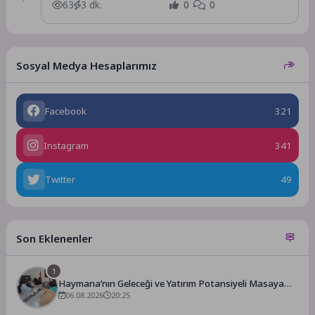
geçirilmesi planlanan yeni yatırımlar,...
63
3 dk.
0
0
Sosyal Medya Hesaplarımız
Facebook
321
Instagram
341
Twitter
49
Son Eklenenler
1
Haymana’nın Geleceği ve Yatırım Potansiyeli Masaya
Yatırıldı
06.08.2026
20:25