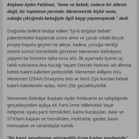
Başkanı Aydın Pehlivan, “Anne ve bebek; sadece bir ailenin
değil, bir toplumun yarınıdır. Menemen’de hiçbir anne,
sokağa çıktığında bebeğiyle ilgili kaygı yaşamayacak.” dedi.
Doğumla birlikte hediye edilen “İyi ki doğdun bebek”
paketlerinden başlamak üzere anne ve çocuk odaklı birçok
projeyi hayata geçiren ve aileye, kadına, çocuğa verdiği
önemi somut hizmetlerle gösteren Menemen Belediyesi,
yepyeni bir hizmete daha imza attı. İlk aşamada ilçenin üç
farklı noktasına Ana Kucağı Yaşam Destek Noktası adı altında
bebek bakım kabinleri yerleştirildi. Menemen Adliyesi önü,
Menemen İZBAN İstasyonu önü ve Kent-2’ye kurulan bebek
bakım kabinlerinin açılışı, Kent-2’de gerçekleştirildi.
Menemen Belediye Başkanı Aydın Pehlivan’ın ev sahipliğinde
gerçekleştirilen açılışa AK Parti İzmir Milletvekili Yaşar
Kırkpınar, siyasi parti temsilcileri, kamu kuruluşları, dalar ve
STK’ların başkan ve temsilcileri, muhtarlar, gaziler, basın
mensupları ve vatandaşlar katıldı.
“Bir kent annelerine gösterdiği özen kadar medenidir”