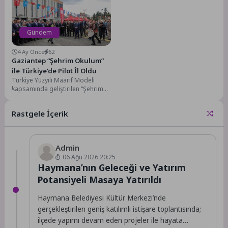
Gündem
4 Ay Önce
62
Gaziantep “Şehrim Okulum”
ile Türkiye’de Pilot İl Oldu
Türkiye Yüzyılı Maarif Modeli
kapsamında geliştirilen “Şehrim
Okulum” projesi için Gaziantep
pilot il seçildi. Gaziantep...
Rastgele İçerik
Admin
06 Ağu 2026 20:25
Haymana’nın Geleceği ve Yatırım
Potansiyeli Masaya Yatırıldı
Haymana Belediyesi Kültür Merkezi’nde
gerçekleştirilen geniş katılımlı istişare toplantısında;
ilçede yapımı devam eden projeler ile hayata