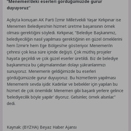
“Menemen’deki eserleri gördüğümüzde gurur
duyuyoruz”
Açılışta konuşan AK Parti İzmir Milletvekili Yaşar Kırkpınar ise
Menemen Belediyesi’nin hizmet üretme başarısının örnek
olması gerektiğini söyledi. Kırkpınar, “Belediye Başkanımız,
belediyeciliğin nasıl yapılması gerektiğinin en güzel örneklerini
hem İzmir’e hem Ege Bölgesi’ne gösteriyor. Menemen’in
çehresi çok kısa süre içinde değişti. Çok müthiş projeler
hayata geçirildi ve çok güzel eserler üretildi. Biz de belediye
başkanımıza bu çalışmalarından dolayı şükranlarımızı
sunuyoruz. Menemen’e geldiğimizde bu eserleri
gördüğümüzde gurur duyuyoruz. Bu hizmetlerin yapılması
Menemen’e sevda işidir. Kadınlar ve bebekler için yapılan bu
hizmet de çok önemlidir. Menemen gibi başarılı yerlere gelince
‘belediyecilik böyle yapılır’ diyoruz. Gelsinler, örnek alsınlar.”
dedi.
Kaynak: (BYZHA) Beyaz Haber Ajansı