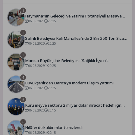
1
Haymana’nın Geleceği ve Yatırım Potansiyeli Masaya
Yatırıldı
06.08.2026
20:25
2
Salihli Belediyesi Keli Mahallesi’nde 2 Bin 250 Ton Sıcak
Asfalt Çalışmasını Tamamladı
06.08.2026
20:25
3
Manisa Büyükşehir Belediyesi “Sağlıklı İşyeri”
Sertifikasını Aldı
06.08.2026
20:25
4
Büyükşehir’den Darıca’ya modern ulaşım yatırımı
06.08.2026
20:25
5
Kuru meyve sektörü 2 milyar dolar ihracat hedefi için
Ankara’dan destek istedi
06.08.2026
20:15
6
Nilüfer’de kaldırımlar temizlendi
06.08.2026
20:15