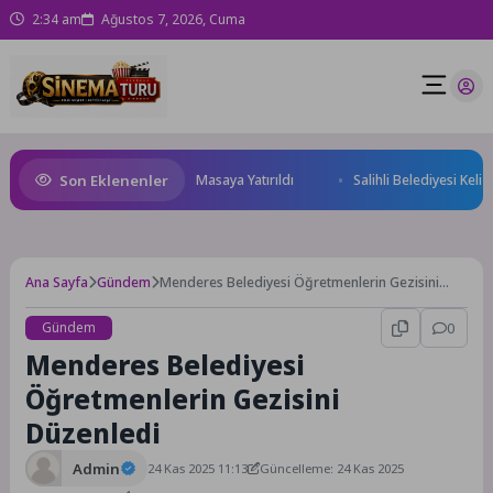
2:34 am
Ağustos 7, 2026, Cuma
Son Eklenenler
ceği ve Yatırım Potansiyeli Masaya Yatırıldı
Salihli Belediyesi Keli M
Ana Sayfa
Gündem
Menderes Belediyesi Öğretmenlerin Gezisini
Düzenledi
Gündem
0
Menderes Belediyesi
Öğretmenlerin Gezisini
Düzenledi
Admin
24 Kas 2025 11:13
Güncelleme: 24 Kas 2025