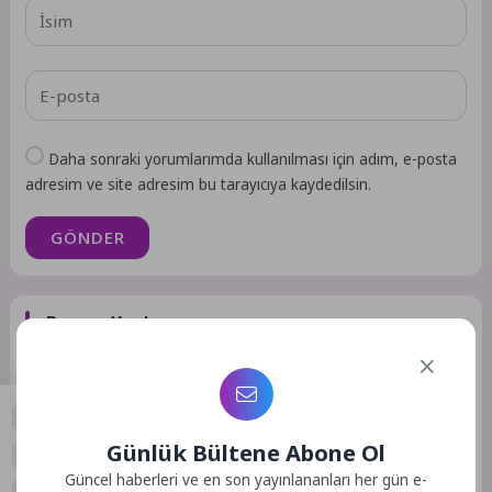
Daha sonraki yorumlarımda kullanılması için adım, e-posta
adresim ve site adresim bu tarayıcıya kaydedilsin.
GÖNDER
Benzer Yazılar
Gündem
Gündem
Günlük Bültene Abone Ol
0
Güncel haberleri ve en son yayınlananları her gün e-
3 Ay Önce
27
9 Ay Önce
39