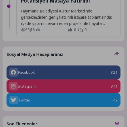
Potansiyeli Masaya Yatırıldı
Haymana Belediyesi Kültür Merkezi’nde
gerçekleştirilen geniş katılımlı istişare toplantısında;
ilçede yapımı devam eden projeler ile hayata
geçirilmesi planlanan yeni yatırımlar,...
65
3 dk.
0
0
Sosyal Medya Hesaplarımız
Facebook
321
Instagram
341
Twitter
49
Son Eklenenler