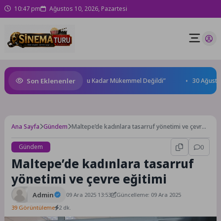
10:47 pm
Ağustos 10, 2026, Pazartesi
Son Eklenenler
hrioğlu: “Hayallerimde Bile Bu Kadar Mükemmel Değildi”
30 Ağustos Ba
Ana Sayfa
Gündem
Maltepe’de kadınlara tasarruf yönetimi ve çevre
eğitimi
Gündem
0
Maltepe’de kadınlara tasarruf
yönetimi ve çevre eğitimi
Admin
09 Ara 2025 13:53
Güncelleme: 09 Ara 2025
39 Görüntüleme
2 dk.