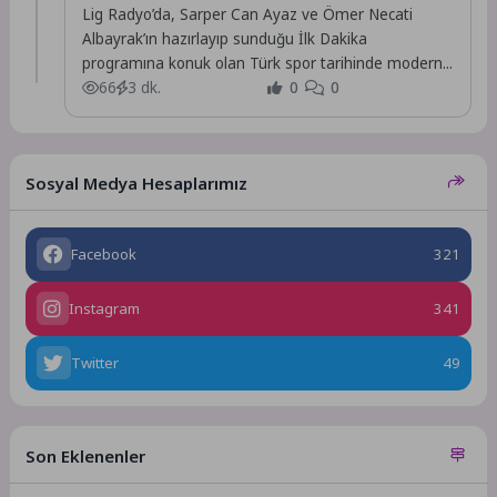
Lig Radyo’da, Sarper Can Ayaz ve Ömer Necati
Albayrak’ın hazırlayıp sunduğu İlk Dakika
programına konuk olan Türk spor tarihinde modern...
66
3 dk.
0
0
Sosyal Medya Hesaplarımız
Facebook
321
Instagram
341
Twitter
49
Son Eklenenler