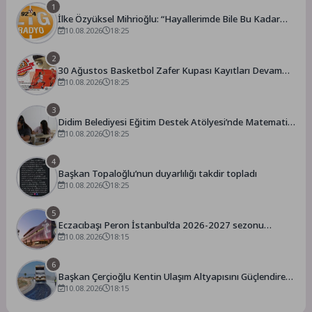
1
İlke Özyüksel Mihrioğlu: “Hayallerimde Bile Bu Kadar
Mükemmel Değildi”
10.08.2026
18:25
2
30 Ağustos Basketbol Zafer Kupası Kayıtları Devam
Ediyor
10.08.2026
18:25
3
Didim Belediyesi Eğitim Destek Atölyesi’nde Matematik
Eğitimi
10.08.2026
18:25
4
Başkan Topaloğlu’nun duyarlılığı takdir topladı
10.08.2026
18:25
5
Eczacıbaşı Peron İstanbul’da 2026-2027 sezonu
kombine genel satış dönemi başladı
10.08.2026
18:15
6
Başkan Çerçioğlu Kentin Ulaşım Altyapısını Güçlendiren
Çalışmalarına Devam Ediyor
10.08.2026
18:15