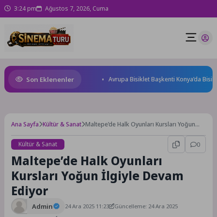
3:24 pm
Ağustos 7, 2026, Cuma
Son Eklenenler
mpiyonu TEAM GOAT Oldu
Avrupa Bisiklet Başkenti Konya’da Bisiklet F
Ana Sayfa
Kültür & Sanat
Maltepe’de Halk Oyunları Kursları Yoğun
İlgiyle Devam Ediyor
Kültür & Sanat
0
Maltepe’de Halk Oyunları
Kursları Yoğun İlgiyle Devam
Ediyor
Admin
24 Ara 2025 11:23
Güncelleme: 24 Ara 2025