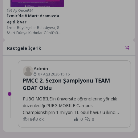
5 Ay Önce
24
İzmir’de 8 Mart: Aramızda
eşitlik var
İzmir Büyükşehir Belediyesi, 8
Mart Dünya Kadınlar Günü’nü
“Aramızda Eşitlik Var” temasıyla üç
gün sürecek...
Rastgele İçerik
Admin
07 Ağu 2026 15:15
PMCC 2. Sezon Şampiyonu TEAM
GOAT Oldu
PUBG MOBILE’ın üniversite öğrencilerine yönelik
düzenlediği PUBG MOBILE Campus
Championship’ın 1 milyon TL ödül havuzlu ikinci
sezonu tamamlandı.
18
3 dk.
0
0