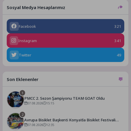
Sosyal Medya Hesaplarımız
Facebook
321
Instagram
341
Twitter
49
Son Eklenenler
1
PMCC 2. Sezon Şampiyonu TEAM GOAT Oldu
07.08.2026
15:15
2
Avrupa Bisiklet Başkenti Konya’da Bisiklet Festivali
Heyecanı Başladı
07.08.2026
12:35