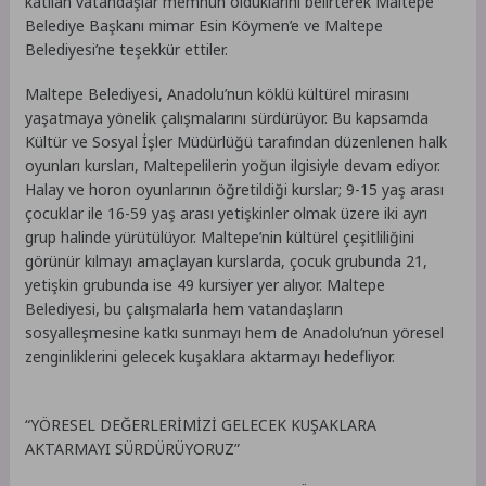
katılan vatandaşlar memnun olduklarını belirterek Maltepe
Belediye Başkanı mimar Esin Köymen’e ve Maltepe
Belediyesi’ne teşekkür ettiler.
Maltepe Belediyesi, Anadolu’nun köklü kültürel mirasını
yaşatmaya yönelik çalışmalarını sürdürüyor. Bu kapsamda
Kültür ve Sosyal İşler Müdürlüğü tarafından düzenlenen halk
oyunları kursları, Maltepelilerin yoğun ilgisiyle devam ediyor.
Halay ve horon oyunlarının öğretildiği kurslar; 9-15 yaş arası
çocuklar ile 16-59 yaş arası yetişkinler olmak üzere iki ayrı
grup halinde yürütülüyor. Maltepe’nin kültürel çeşitliliğini
görünür kılmayı amaçlayan kurslarda, çocuk grubunda 21,
yetişkin grubunda ise 49 kursiyer yer alıyor. Maltepe
Belediyesi, bu çalışmalarla hem vatandaşların
sosyalleşmesine katkı sunmayı hem de Anadolu’nun yöresel
zenginliklerini gelecek kuşaklara aktarmayı hedefliyor.
“YÖRESEL DEĞERLERİMİZİ GELECEK KUŞAKLARA
AKTARMAYI SÜRDÜRÜYORUZ”