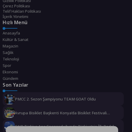
Gizlilik Politikası
Çerez Politikası
Telif Hakları Politikası
İçerik Yönetimi
Hızlı Menü
Anasayfa
Kültür & Sanat
Magazin
Sağlık
Teknoloji
Spor
Ekonomi
Gündem
Son Yazılar
PMCC 2. Sezon Şampiyonu TEAM GOAT Oldu
Avrupa Bisiklet Başkenti Konya’da Bisiklet Festivali
Heyecanı Başladı
QNB Türkiye Ana Sponsorluğunda Türkiye’nin İlk Padel
Türkiye Şampiyonası Başlıyor