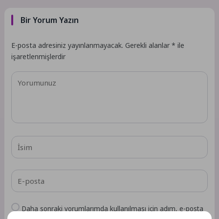
Bir Yorum Yazın
E-posta adresiniz yayınlanmayacak.
Gerekli alanlar
*
ile
işaretlenmişlerdir
Daha sonraki yorumlarımda kullanılması için adım, e-posta